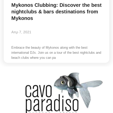
Mykonos Clubbing: Discover the best
Science & Tech
nightclubs & bars destinations from
Mykonos
Aegean Islands
Απρ 7, 2021
Σεβασμιώτατος Δωρόθεος Β’
Cost Of Living Crisis
Embrace the beauty of Mykonos along with the best
international DJs. Join us on a tour of the best nightclubs and
beach clubs where you can pa
Opinion + Analysis
L’Art des Sens
Local Elections 2023
All News
About