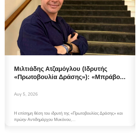
Μιλτιάδης Ατζαμόγλου (Ιδρυτής
«Πρωτοβουλία Δράσης»): «Μπράβο...
Αυγ 5, 2026
Η επίσημη θέση του ιδρυτή της «Πρωτοβουλίας Δράσης» και
πρώην Αντιδημάρχου Μυκόνου,...