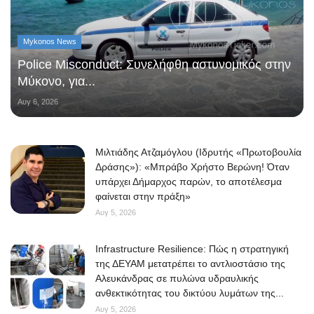
Mykonos News
Police Misconduct: Συνελήφθη αστυνομικός στην
Μύκονο, για...
Αυγ 6, 2026
Μιλτιάδης Ατζαμόγλου (Ιδρυτής «Πρωτοβουλία
Δράσης»): «Μπράβο Χρήστο Βερώνη! Όταν
υπάρχει Δήμαρχος παρών, το αποτέλεσμα
φαίνεται στην πράξη»
Αυγ 5, 2026
Infrastructure Resilience: Πώς η στρατηγική
της ΔΕΥΑΜ μετατρέπει το αντλιοστάσιο της
Αλευκάνδρας σε πυλώνα υδραυλικής
ανθεκτικότητας του δικτύου λυμάτων της...
Αυγ 5, 2026