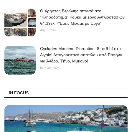
O Χρήστος Βερώνης απαντά στο
“Κληροδότημα” Κουκά με έργο Αντλιοστασίων
€4,39εκ. -“Εμείς Μιλάμε με Έργα”
Αυγ 3, 2026
Cyclades Maritime Disruption: 8 με 9 bf στο
Αιγαίο! Απαγορευτικό απόπλου από Ραφήνα
για Άνδρο, Τήνο, Μύκονο!
Ιουλ 30, 2026
IN FOCUS