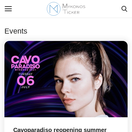
Events
Contact Us
Politique
Business
Travel
World
Style Adorés
Cavoparadiso reopening summer