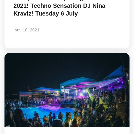
2021! Techno Sensation DJ Nina
Greece
Kraviz! Tuesday 6 July
Entertainment
Ιουν 16, 2021
Arts & Culture
Mykonos
Mykonos Ticker TV
Sport
Health
Sustainability
In Pictures