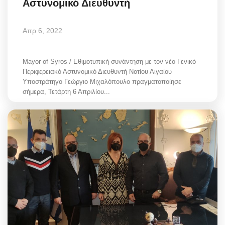
Αστυνομικό Διευθυντή
Απρ 6, 2022
Mayor of Syros / Εθιμοτυπική συνάντηση με τον νέο Γενικό
Περιφερειακό Αστυνομικό Διευθυντή Νοτίου Αιγαίου
Υποστράτηγο Γεώργιο Μιχαλόπουλο πραγματοποίησε
σήμερα, Τετάρτη 6 Απριλίου...