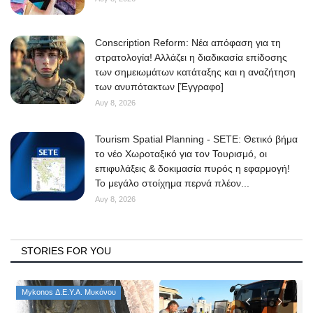
Conscription Reform: Νέα απόφαση για τη
στρατολογία! Αλλάζει η διαδικασία επίδοσης
των σημειωμάτων κατάταξης και η αναζήτηση
των ανυπότακτων [Έγγραφο]
Αυγ 8, 2026
Tourism Spatial Planning - SETE: Θετικό βήμα
το νέο Χωροταξικό για τον Τουρισμό, οι
επιφυλάξεις & δοκιμασία πυρός η εφαρμογή!
Το μεγάλο στοίχημα περνά πλέον...
Αυγ 8, 2026
STORIES FOR YOU
Mykonos Δ.Ε.Υ.Α. Μυκόνου