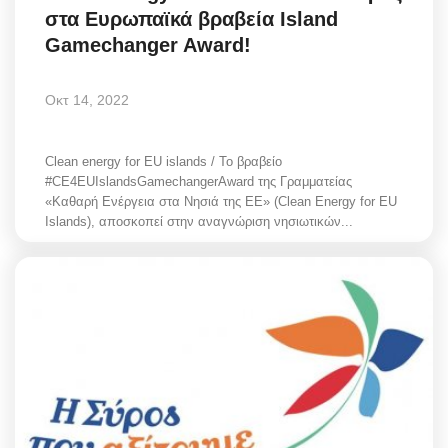
στα Ευρωπαϊκά βραβεία Island
Greece
Gamechanger Award!
Entertainment
Οκτ 14, 2022
Arts & Culture
Clean energy for EU islands / Το βραβείο
Mykonos
#CE4EUIslandsGamechangerAward της Γραμματείας
«Καθαρή Ενέργεια στα Νησιά της ΕΕ» (Clean Energy for EU
Islands), αποσκοπεί στην αναγνώριση νησιωτικών...
Mykonos Ticker TV
Sport
Sustainability
Health
In Pictures