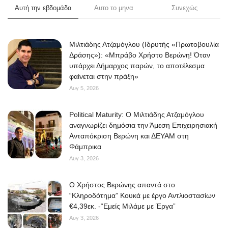
Αυτή την εβδομάδα
Αυτο το μηνα
Συνεχώς
Μιλτιάδης Ατζαμόγλου (Ιδρυτής «Πρωτοβουλία
Δράσης»): «Μπράβο Χρήστο Βερώνη! Όταν
υπάρχει Δήμαρχος παρών, το αποτέλεσμα
φαίνεται στην πράξη»
Αυγ 5, 2026
Political Maturity: Ο Μιλτιάδης Ατζαμόγλου
αναγνωρίζει δημόσια την Άμεση Επιχειρησιακή
Ανταπόκριση Βερώνη και ΔΕΥΑΜ στη
Φάμπρικα
Αυγ 3, 2026
O Χρήστος Βερώνης απαντά στο
“Κληροδότημα” Κουκά με έργο Αντλιοστασίων
€4,39εκ. -“Εμείς Μιλάμε με Έργα”
Αυγ 3, 2026