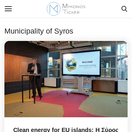
Municipality of Syros
Contact Us
Politique
Business
Travel
World
Style Adorés
Clean energy for EU islands: Η Σύρος