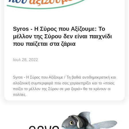
Science & Tech
Aegean Islands
Syros - Η Σύρος που Αξίζουμε: Το
μέλλον της Σύρου δεν είναι παιχνίδι
Σεβασμιώτατος Δωρόθεος Β’
που παίζεται στα ζάρια
Cost Of Living Crisis
Ιουλ 28, 2022
Opinion + Analysis
Syros - Η Σύρος που Αξίζουμε / Τη βαθιά αντιδημοκρατική και
L’Art des Sens
αλαζονική συμπεριφορά που σας χαρακτηρίζει και το «ποιος
παίζει το μέλλον της Σύρου σε μια ζαριά» θα τα κρίνουν οι
πολίτες.
All News
Local Elections 2023
About