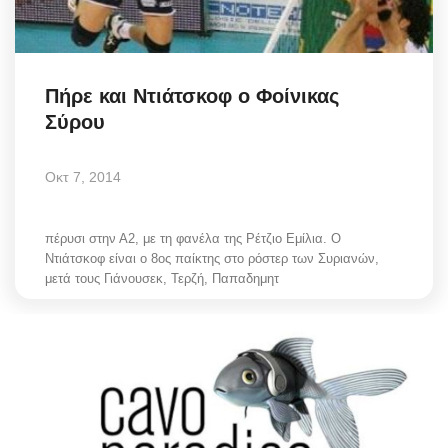
Science & Tech
Aegean Islands
Πήρε και Ντιάτσκοφ ο Φοίνικας
Σύρου
Σεβασμιώτατος Δωρόθεος Β’
Οκτ 7, 2014
Cost Of Living Crisis
Opinion + Analysis
πέρυσι στην Α2, με τη φανέλα της Ρέτζιο Εμίλια. Ο
Ντιάτσκοφ είναι ο 8ος παίκτης στο ρόστερ των Συριανών,
μετά τους Γιάνουσεκ, Τερζή, Παπαδημητ
L’Art des Sens
All News
Local Elections 2023
About