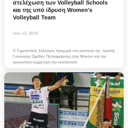
στελέχωση των Volleyball Schools
Greece
και της υπό ίδρυση Women's
Volleyball Team
Entertainment
Ιουν 13, 2019
Arts & Culture
Mykonos
Ο Γυμναστικός Σύλλογος προχωρά στη σύσταση της πρώτης
Γυναικείας Ομάδας Πετοσφαίρισης στην Μύκονο και την
αγωνιστική συμμετοχή του νεοσύστατο
Mykonos Ticker TV
Sport
Sustainability
Health
In Pictures