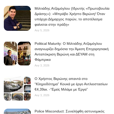
Μιλτιάδης Ατζαμόγλου (Ιδρυτής «Πρωτοβουλία
Δράσης»): «Μπράβο Χρήστο Βερώνη! Όταν
υπάρχει Δήμαρχος παρών, το αποτέλεσμα
φαίνεται στην πράξη»
Αυγ 5, 2026
Political Maturity: Ο Μιλτιάδης Ατζαμόγλου
αναγνωρίζει δημόσια την Άμεση Επιχειρησιακή
Ανταπόκριση Βερώνη και ΔΕΥΑΜ στη
Φάμπρικα
Αυγ 3, 2026
O Χρήστος Βερώνης απαντά στο
“Κληροδότημα” Κουκά με έργο Αντλιοστασίων
€4,39εκ. -“Εμείς Μιλάμε με Έργα”
Αυγ 3, 2026
Police Misconduct: Συνελήφθη αστυνομικός