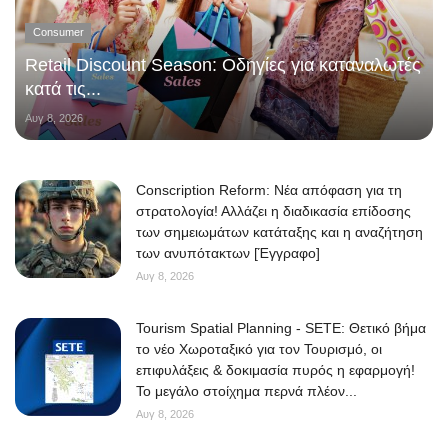
Consumer
Retail Discount Season: Οδηγίες για καταναλωτές
κατά τις...
Αυγ 8, 2026
Conscription Reform: Νέα απόφαση για τη
στρατολογία! Αλλάζει η διαδικασία επίδοσης
των σημειωμάτων κατάταξης και η αναζήτηση
των ανυπότακτων [Έγγραφο]
Αυγ 8, 2026
Tourism Spatial Planning - SETE: Θετικό βήμα
το νέο Χωροταξικό για τον Τουρισμό, οι
επιφυλάξεις & δοκιμασία πυρός η εφαρμογή!
Το μεγάλο στοίχημα περνά πλέον...
Αυγ 8, 2026