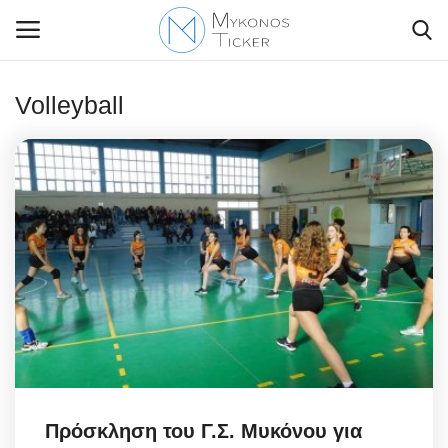
Volleyball
Contact Us
Politique
Business
Travel
World
Style Adorés
Πρόσκληση του Γ.Σ. Μυκόνου για