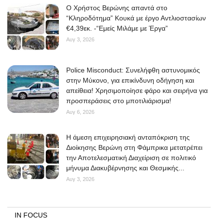
O Χρήστος Βερώνης απαντά στο
“Κληροδότημα” Κουκά με έργο Αντλιοστασίων
€4,39εκ. -“Εμείς Μιλάμε με Έργα”
Αυγ 3, 2026
Police Misconduct: Συνελήφθη αστυνομικός
στην Μύκονο, για επικίνδυνη οδήγηση και
απείθεια! Χρησιμοποίησε φάρο και σειρήνα για
προσπεράσεις στο μποτιλιάρισμα!
Αυγ 6, 2026
Η άμεση επιχειρησιακή ανταπόκριση της
Διοίκησης Βερώνη στη Φάμπρικα μετατρέπει
την Αποτελεσματική Διαχείριση σε πολιτικό
μήνυμα Διακυβέρνησης και Θεσμικής...
Αυγ 3, 2026
IN FOCUS