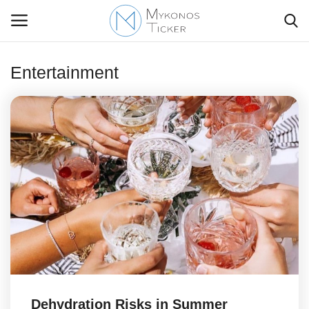
Entertainment
Contact Us
Politique
Business
Travel
World
Style Adorés
Dehydration Risks in Summer