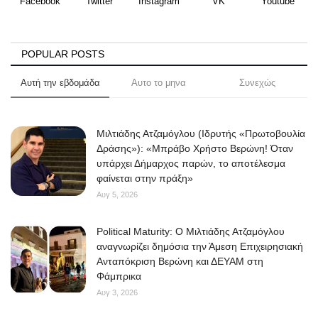
Facebook
Twitter
Instagram
VK
Youtube
POPULAR POSTS
Αυτή την εβδομάδα
Αυτο το μηνα
Συνεχώς
Μιλτιάδης Ατζαμόγλου (Ιδρυτής «Πρωτοβουλία
Δράσης»): «Μπράβο Χρήστο Βερώνη! Όταν
υπάρχει Δήμαρχος παρών, το αποτέλεσμα
φαίνεται στην πράξη»
Αυγ 5, 2026
Political Maturity: Ο Μιλτιάδης Ατζαμόγλου
αναγνωρίζει δημόσια την Άμεση Επιχειρησιακή
Ανταπόκριση Βερώνη και ΔΕΥΑΜ στη
Φάμπρικα
Αυγ 3, 2026