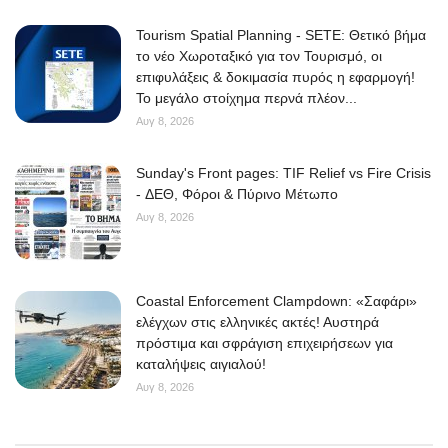
Tourism Spatial Planning - SETE: Θετικό βήμα
το νέο Χωροταξικό για τον Τουρισμό, οι
επιφυλάξεις & δοκιμασία πυρός η εφαρμογή!
Το μεγάλο στοίχημα περνά πλέον...
Αυγ 8, 2026
Sunday's Front pages: TIF Relief vs Fire Crisis
- ΔΕΘ, Φόροι & Πύρινο Μέτωπο
Αυγ 8, 2026
Coastal Enforcement Clampdown: «Σαφάρι»
ελέγχων στις ελληνικές ακτές! Αυστηρά
πρόστιμα και σφράγιση επιχειρήσεων για
καταλήψεις αιγιαλού!
Αυγ 8, 2026