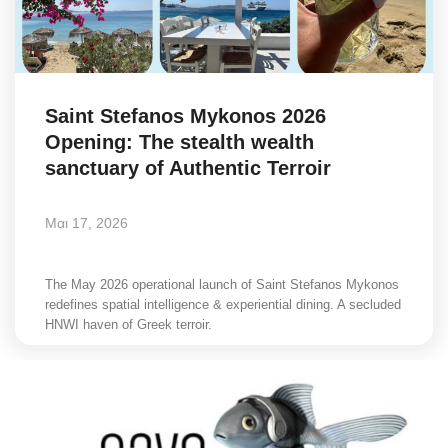
Science & Tech
Aegean Islands
Saint Stefanos Mykonos 2026
Σεβασμιώτατος Δωρόθεος Β’
Opening: The stealth wealth
sanctuary of Authentic Terroir
Cost Of Living Crisis
Μαι 17, 2026
Opinion + Analysis
L’Art des Sens
The May 2026 operational launch of Saint Stefanos Mykonos
redefines spatial intelligence & experiential dining. A secluded
HNWI haven of Greek terroir.
All News
Local Elections 2023
About