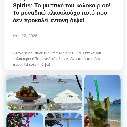
Spirits: Το μυστικό του καλοκαιριού!
Greece
Το μοναδικό αλκοολούχο ποτό που
δεν προκαλεί έντονη δίψα!
Entertainment
Arts & Culture
Ιουν 22, 2026
Mykonos
Dehydration Risks in Summer Spirits / Το μυστικό του
καλοκαιριού! Το μοναδικό αλκοολούχο ποτό που δεν
Mykonos Ticker TV
προκαλεί έντονη δίψα!
Sport
Sustainability
Health
In Pictures