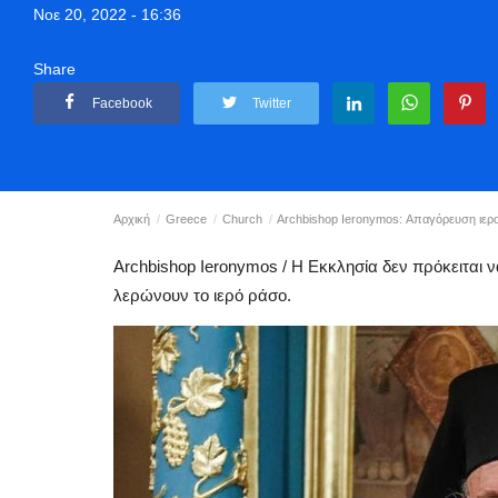
Νοε 20, 2022 - 16:36
Share
Facebook
Twitter
Αρχική
Greece
Church
Archbishop Ieronymos: Απαγόρευση ιεροπ
Archbishop Ieronymos / Η Εκκλησία δεν πρόκειται 
λερώνουν το ιερό ράσο.