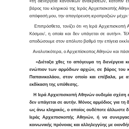
«τη διενέργεια κανονικών ανακρίσεων, κατόπιν
βάρος του κληρικού της Ιεράς Αρχιεπισκοπής Αθην
απόφασή μου, την απαγόρευση ιεροπραξιών μέχρι τ
Επιπρόσθετα, τονίζει ότι «η Ιερά Αρχιεπισκοπή Α
Κόσμου', η οποία και δεν υπάγεται σε αυτήν». Τέ
αποδώσουμε στον απόλυτο βαθμό την επίγεια εκκλη
Αναλυτικότερα, ο Αρχιεπίσκοπος Αθηνών και πάσ
«Διέταξα χθες το απόγευμα τη διενέργεια 
ενώπιον των αρμόδιων αρχών, σε βάρος του κ
Παπανικολάου, στον οποίο και επέβαλα, με 
εκδίκαση της υπόθεσης.
Η Ιερά Αρχιεπισκοπή Αθηνών ουδεμία σχέση είχ
δεν υπάγεται σε αυτήν. Μόνος αρμόδιος για τη δι
ως άνω κληρικός, ο οποίος ουδέποτε άλλωστε δέ
Ιεράς Αρχιεπισκοπής Αθηνών, ή να συνεργασ
κοινωνικής πρόνοιας και αλληλεγγύης με οιονδή