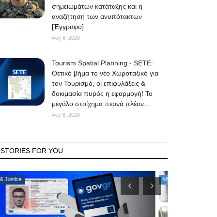
σημειωμάτων κατάταξης και η
αναζήτηση των ανυπότακτων
[Έγγραφο]
Αυγ 8, 2026
Tourism Spatial Planning - SETE:
Θετικό βήμα το νέο Χωροταξικό για
τον Τουρισμό, οι επιφυλάξεις &
δοκιμασία πυρός η εφαρμογή! Το
μεγάλο στοίχημα περνά πλέον...
Αυγ 8, 2026
STORIES FOR YOU
Mykonos Δ.Ε.Υ.Α. Μυκόνου
Consumer