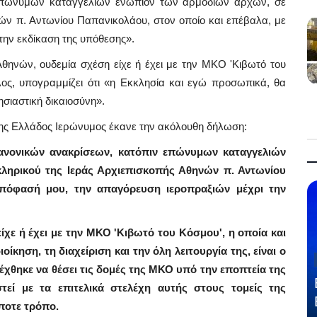
 επώνυμων καταγγελιών ενώπιον των αρμόδιων αρχών, σε
ών π. Αντωνίου Παπανικολάου, στον οποίο και επέβαλα, με
ην εκδίκαση της υπόθεσης».
θηνών, ουδεμία σχέση είχε ή έχει με την ΜΚΟ 'Κιβωτό του
λος, υπογραμμίζει ότι «η Εκκλησία και εγώ προσωπικά, θα
σιαστική δικαιοσύνη».
ης Ελλάδος Ιερώνυμος έκανε την ακόλουθη δήλωση:
κανονικών ανακρίσεων, κατόπιν επώνυμων καταγγελιών
ληρικού της Ιεράς Αρχιεπισκοπής Αθηνών π. Αντωνίου
απόφασή μου, την απαγόρευση ιεροπραξιών μέχρι την
ε ή έχει με την ΜΚΟ 'Κιβωτό του Κόσμου', η οποία και
οίκηση, τη διαχείριση και την όλη λειτουργία της, είναι ο
χθηκε να θέσει τις δομές της ΜΚΟ υπό την εποπτεία της
τεί με τα επιτελικά στελέχη αυτής στους τομείς της
ποτε τρόπο.