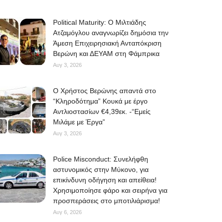
Political Maturity: Ο Μιλτιάδης
Ατζαμόγλου αναγνωρίζει δημόσια την
Άμεση Επιχειρησιακή Ανταπόκριση
Βερώνη και ΔΕΥΑΜ στη Φάμπρικα
Αυγ 3, 2026
O Χρήστος Βερώνης απαντά στο
“Κληροδότημα” Κουκά με έργο
Αντλιοστασίων €4,39εκ. -“Εμείς
Μιλάμε με Έργα”
Αυγ 3, 2026
Police Misconduct: Συνελήφθη
αστυνομικός στην Μύκονο, για
επικίνδυνη οδήγηση και απείθεια!
Χρησιμοποίησε φάρο και σειρήνα για
προσπεράσεις στο μποτιλιάρισμα!
Αυγ 6, 2026