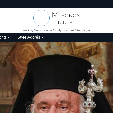
Leading News Source for Mykonos and the Region
rld
Style Adorés