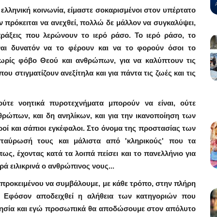
ελληνική κοινωνία, είμαστε σοκαρισμένοι στον υπέρτατο
 πρόκειται να ανεχθεί, πολλώ δε μάλλον να συγκαλύψει,
πράξεις που λερώνουν το ιερό ράσο. Το ιερό ράσο, το
ναι δυνατόν να το φέρουν και να το φορούν όσοι το
χωρίς φόβο Θεού και ανθρώπων, για να καλύπτουν τις
ου στιγματίζουν ανεξίτηλα και για πάντα τις ζωές και τις
τε νοητικά πυροτεχνήματα μπορούν να είναι, ούτε
θρώπων, και δη ανηλίκων, και για την ικανοποίηση των
ί και σάπιοι εγκέφαλοι. Στο όνομα της προστασίας των
ταύρωσή τους και μάλιστα από 'κληρικούς' που τα
ως, έχοντας κατά τα λοιπά πείσει και το πανελλήνιο για
ωρά ειλικρινά ο ανθρώπινος νους...
προκειμένου να συμβάλουμε, με κάθε τρόπο, στην πλήρη
. Εφόσον αποδειχθεί η αλήθεια των κατηγοριών που
κλησία και εγώ προσωπικά θα αποδώσουμε στον απόλυτο