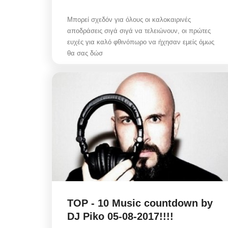
Μπορεί σχεδόν για όλους οι καλοκαιρινές
αποδράσεις σιγά σιγά να τελειώνουν, οι πρώτες
ευχές για καλό φθινόπωρο να ήχησαν εμείς όμως
θα σας δώσ
Sunday's Front pages: TIF
Relief vs Fire Crisis - ΔΕΘ,
Αυγ 8, 2026
Αναλύουμε τα πρωτοσέλιδα της Κυριακής 9
Αυγούστου 2026: Φοροελαφρύνσεις, ΔΕΘ,
ενεργειακά...
TOP - 10 Music countdown by
DJ Piko 05-08-2017!!!!