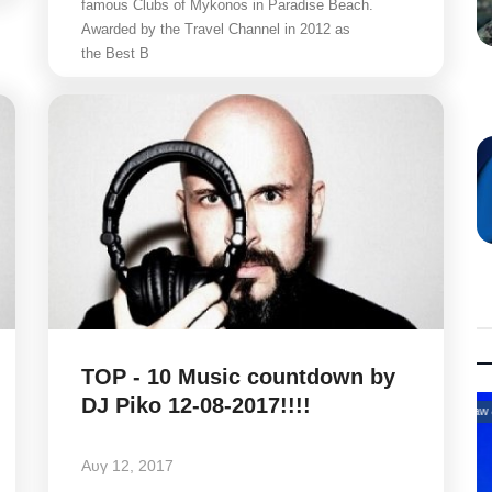
famous Clubs of Mykonos in Paradise Beach.
Awarded by the Travel Channel in 2012 as
the Best B
TOP - 10 Music countdown by
DJ Piko 12-08-2017!!!!
Law & Justice
Αυγ 12, 2017