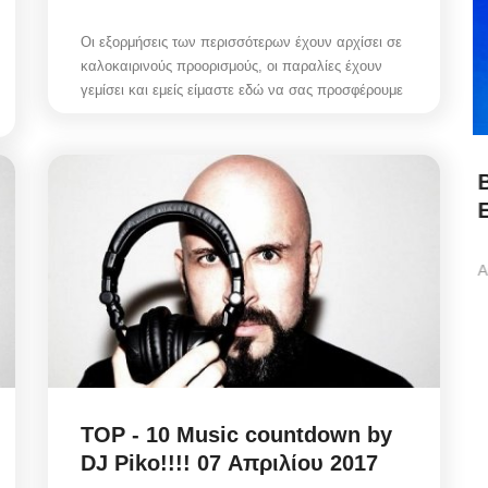
Οι εξορμήσεις των περισσότερων έχουν αρχίσει σε
καλοκαιρινούς προορισμούς, οι παραλίες έχουν
γεμίσει και εμείς είμαστε εδώ να σας προσφέρουμε
Biometric Identity Compliance:
...
Εκδώσατε Νέα Ταυτότητα;...
Αυγ 9, 2026
Biometric Identity Compliance/ Εκδώσατε Νέα
Ταυτότητα; Οι υπηρεσίες που πρέπει να...
TOP - 10 Music countdown by
DJ Piko!!!! 07 Απριλίου 2017