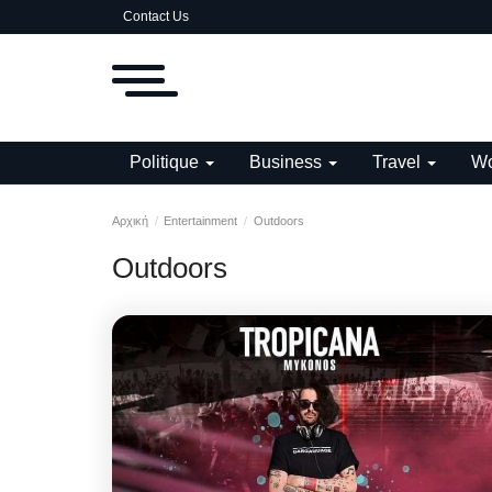
Contact Us
Politique
Business
Travel
Wo
Αρχική
Entertainment
Outdoors
Outdoors