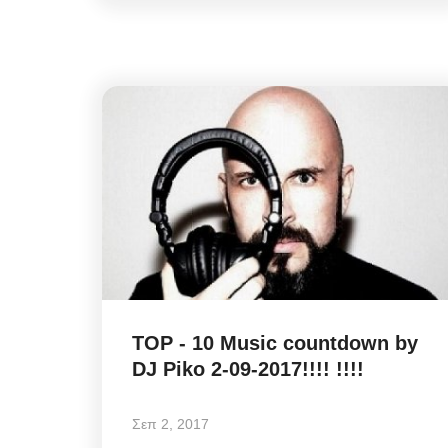
TOP - 10 Music countdown by
DJ Piko 2-09-2017!!!! !!!!
Frontpages
Σεπ 2, 2017