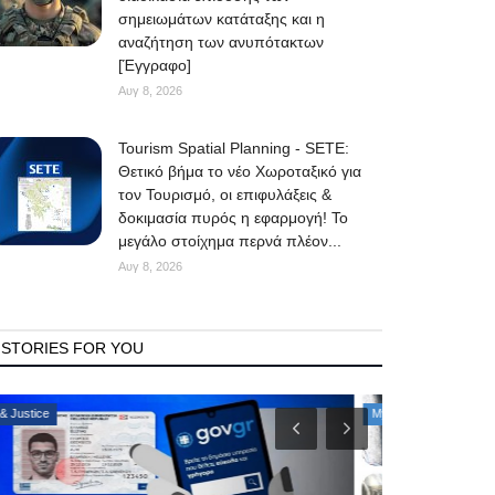
σημειωμάτων κατάταξης και η
αναζήτηση των ανυπότακτων
[Έγγραφο]
Αυγ 8, 2026
Tourism Spatial Planning - SETE:
Θετικό βήμα το νέο Χωροταξικό για
τον Τουρισμό, οι επιφυλάξεις &
δοκιμασία πυρός η εφαρμογή! Το
μεγάλο στοίχημα περνά πλέον...
Αυγ 8, 2026
STORIES FOR YOU
Mykonos Δ.Ε.Υ.Α. Μυκόνου
Consumer