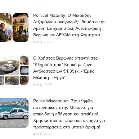
Political Maturity: Ο Μιλτιάδης
Ατζαμόγλου αναγνωρίζει δημόσια την
Άμεση Επιχειρησιακή Ανταπόκριση
Βερώνη και ΔΕΥΑΜ στη Φάμπρικα
Αυγ 3, 2026
O Χρήστος Βερώνης απαντά στο
“Κληροδότημα” Κουκά με έργο
Αντλιοστασίων €4,39εκ. -“Εμείς
Μιλάμε με Έργα”
Αυγ 3, 2026
Police Misconduct: Συνελήφθη
αστυνομικός στην Μύκονο, για
επικίνδυνη οδήγηση και απείθεια!
Χρησιμοποίησε φάρο και σειρήνα για
προσπεράσεις στο μποτιλιάρισμα!
Αυγ 6, 2026