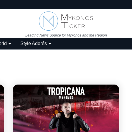
Leading News Source for Mykonos and the Region
rld
Style Adorés