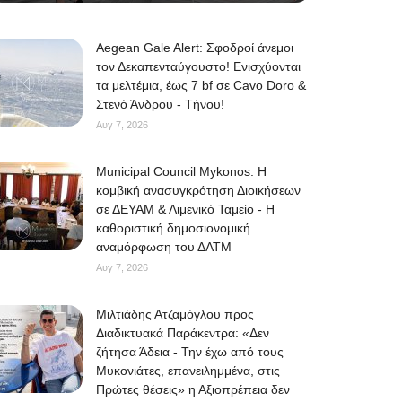
Aegean Gale Alert: Σφοδροί άνεμοι
τον Δεκαπενταύγουστο! Ενισχύονται
τα μελτέμια, έως 7 bf σε Cavo Doro &
Στενό Άνδρου - Τήνου!
Αυγ 7, 2026
Municipal Council Mykonos: Η
κομβική ανασυγκρότηση Διοικήσεων
σε ΔΕΥΑΜ & Λιμενικό Ταμείο - Η
καθοριστική δημοσιονομική
αναμόρφωση του ΔΛΤΜ
Αυγ 7, 2026
Μιλτιάδης Ατζαμόγλου προς
Διαδικτυακά Παράκεντρα: «Δεν
ζήτησα Άδεια - Την έχω από τους
Μυκονιάτες, επανειλημμένα, στις
Πρώτες θέσεις» η Αξιοπρέπεια δεν