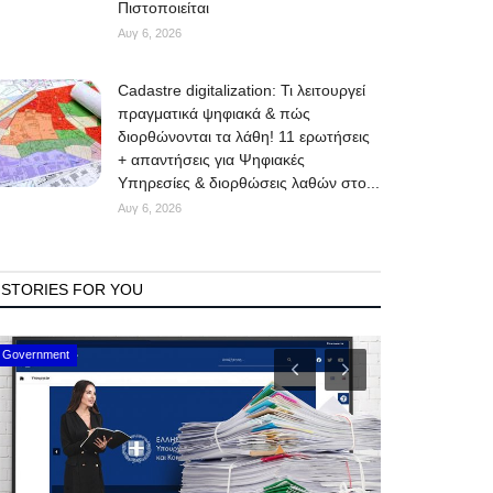
Πιστοποιείται
Αυγ 6, 2026
Cadastre digitalization: Τι λειτουργεί
πραγματικά ψηφιακά & πώς
διορθώνονται τα λάθη! 11 ερωτήσεις
+ απαντήσεις για Ψηφιακές
Υπηρεσίες & διορθώσεις λαθών στο...
Αυγ 6, 2026
STORIES FOR YOU
Mykonos Events
Mykonos News