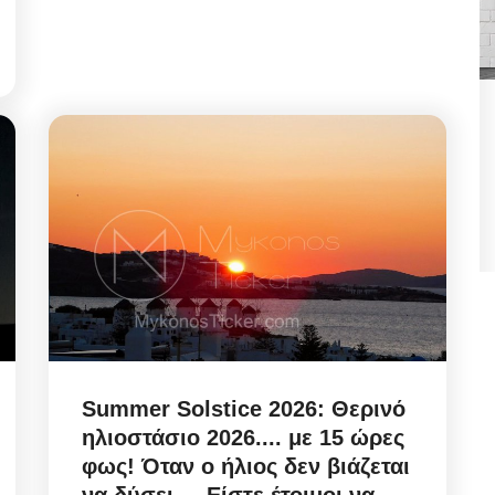
ήφθη
State Transparency Reform:
,
Υποχρεωτική η ανάρτηση
Εγκυκλίων...
Αυγ 7, 2026
θη
State Transparency Reform / Υποχρεωτική η
ανάρτηση Εγκυκλίων από 1η Οκτωβρίου! Ό,τι...
Summer Solstice 2026: Θερινό
ηλιοστάσιο 2026.... με 15 ώρες
φως! Όταν ο ήλιος δεν βιάζεται
να δύσει.... Είστε έτοιμοι να