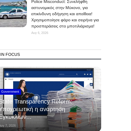
Police Misconduct: Συνελήφθη
αστυνομικός στην Μύκονο, για
επικίνδυνη οδήγηση και απείθεια!
Χρησιμοποίησε φάρο και σειρήνα για
προσπεράσεις στο μποτιλιάρισμα!
Αυγ 6, 2026
IN FOCUS
Government
State Transparency Reform:
Υποχρεωτική η ανάρτηση
Εγκυκλίων...
Αυγ 7, 2026