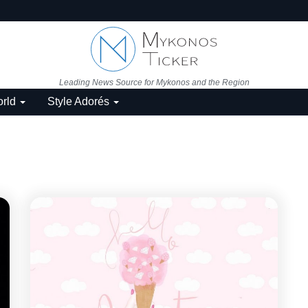
Leading News Source for Mykonos and the Region
rld
Style Adorés