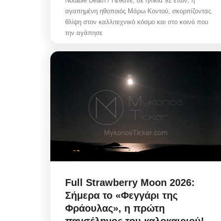
Notable Death / Πέθανε, σε ηλικία 92 ετών, η
αγαπημένη ηθοποιός Μάρω Κοντού, σκορπίζοντας
θλίψη στον καλλιτεχνικό κόσμο και στο κοινό που
την αγάπησε
Police Misconduct: Συνελ
αστυνομικός στην Μύκονο
για...
Αυγ 6, 2026
Police Misconduct / Στην Μύκονο, συνελήφ
αστυνομικός, που υπηρετεί στη Γενική...
Full Strawberry Moon 2026:
Σήμερα το «Φεγγάρι της
Φράουλας», η πρώτη
πανσέληνος του καλοκαιριού!