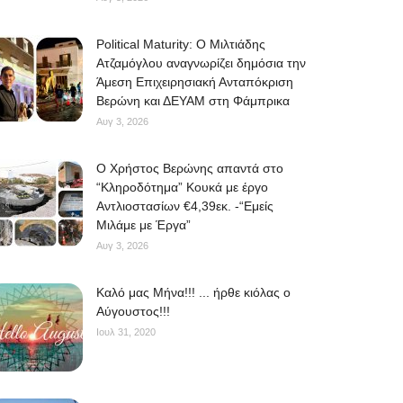
Political Maturity: Ο Μιλτιάδης
Ατζαμόγλου αναγνωρίζει δημόσια την
Άμεση Επιχειρησιακή Ανταπόκριση
Βερώνη και ΔΕΥΑΜ στη Φάμπρικα
Αυγ 3, 2026
O Χρήστος Βερώνης απαντά στο
“Κληροδότημα” Κουκά με έργο
Αντλιοστασίων €4,39εκ. -“Εμείς
Μιλάμε με Έργα”
Αυγ 3, 2026
Kαλό μας Μήνα!!! ... ήρθε κιόλας ο
Αύγουστος!!!
Ιουλ 31, 2020