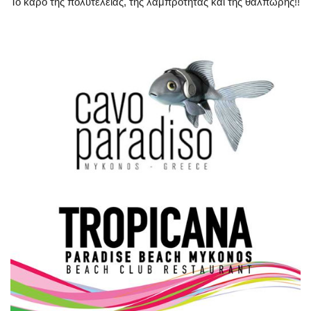
Το καρό της πολυτέλειας, της λαμπρότητας και της θαλπωρής!!
Science & Tech
Aegean Islands
Σεβασμιώτατος Δωρόθεος Β’
Cost Of Living Crisis
Opinion + Analysis
L’Art des Sens
All News
Local Elections 2023
About