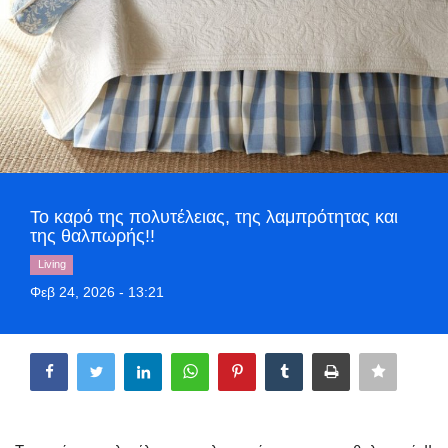
Style Adorés
Entertainment
Arts & Culture
Mykonos
Το καρό της πολυτέλειας, της λαμπρότητας και
Mykonos Ticker TV
της θαλπωρής!!
Living
Sport
Φεβ 24, 2026 - 13:21
Sustainability
Share
Health
In Pictures