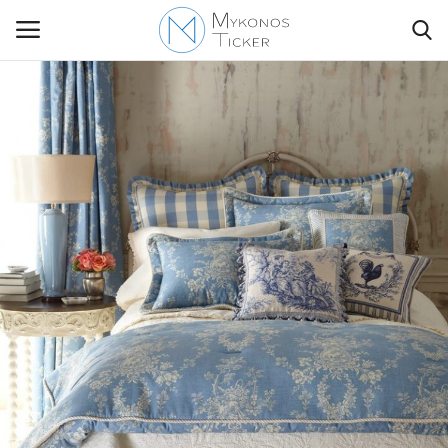
Contact Us
Politique
Business
Travel
World
Greece