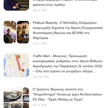
φαίνεται στην πράξη»
Αυγ 5, 2026
Political Maturity: Ο Μιλτιάδης Ατζαμόγλου
αναγνωρίζει δημόσια την Άμεση Επιχειρησιακή
Ανταπόκριση Βερώνη και ΔΕΥΑΜ στη
Φάμπρικα
Αυγ 3, 2026
Traffic Alert - Μύκονος: Προσωρινές
κυκλοφοριακές ρυθμίσεις στον άξονα Βόθωνα -
Αεροδρομίου την Παρασκευή 31 Ιουλίου 2026
– Όλα όσα πρέπει να γνωρίζουν οδηγοί,...
Ιουλ 30, 2026
O Χρήστος Βερώνης απαντά στο
“Κληροδότημα” Κουκά με έργο Αντλιοστασίων
€4,39εκ. -“Εμείς Μιλάμε με Έργα”
Αυγ 3, 2026