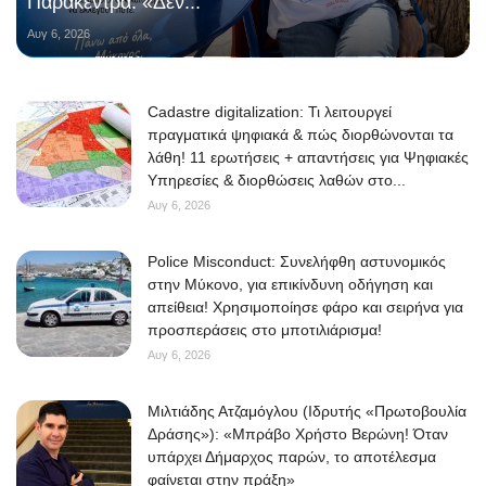
Παράκεντρα: «Δεν...
Αυγ 6, 2026
Cadastre digitalization: Τι λειτουργεί
πραγματικά ψηφιακά & πώς διορθώνονται τα
λάθη! 11 ερωτήσεις + απαντήσεις για Ψηφιακές
Υπηρεσίες & διορθώσεις λαθών στο...
Αυγ 6, 2026
Police Misconduct: Συνελήφθη αστυνομικός
στην Μύκονο, για επικίνδυνη οδήγηση και
απείθεια! Χρησιμοποίησε φάρο και σειρήνα για
προσπεράσεις στο μποτιλιάρισμα!
Αυγ 6, 2026
Μιλτιάδης Ατζαμόγλου (Ιδρυτής «Πρωτοβουλία
Δράσης»): «Μπράβο Χρήστο Βερώνη! Όταν
υπάρχει Δήμαρχος παρών, το αποτέλεσμα
φαίνεται στην πράξη»