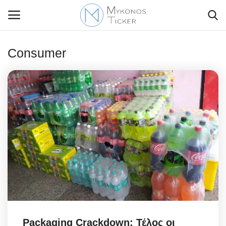
Consumer
Contact Us
Politique
Business
Travel
World
Greece
Packaging Crackdown: Τέλος οι