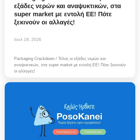
εξάδες νερών και αναψυκτικών, στα
Style Adorés
super market με εντολή ΕΕ! Πότε
ξεκινούν οι αλλαγές!
Entertainment
Arts & Culture
Ιουλ 18, 2026
Mykonos
Packaging Crackdown / Τέλος οι εξάδες νερών και
αναψυκτικών, στα super market με εντολή ΕΕ! Πότε ξεκινούν
Mykonos Ticker TV
οι αλλαγές!
Sport
Sustainability
Health
In Pictures