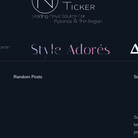
Random Posts
So
Su
la
yo