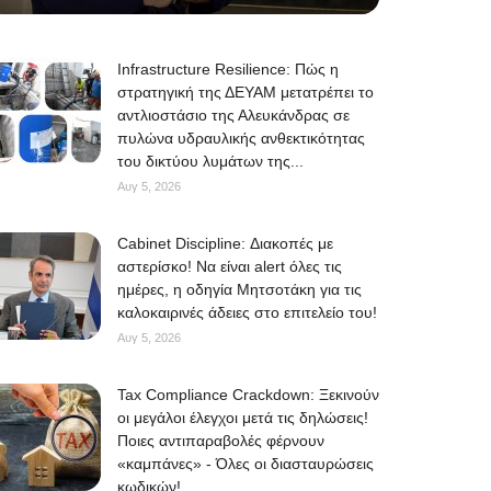
Infrastructure Resilience: Πώς η
στρατηγική της ΔΕΥΑΜ μετατρέπει το
αντλιοστάσιο της Αλευκάνδρας σε
πυλώνα υδραυλικής ανθεκτικότητας
του δικτύου λυμάτων της...
Αυγ 5, 2026
Cabinet Discipline: Διακοπές με
αστερίσκο! Να είναι alert όλες τις
ημέρες, η οδηγία Μητσοτάκη για τις
καλοκαιρινές άδειες στο επιτελείο του!
Αυγ 5, 2026
Tax Compliance Crackdown: Ξεκινούν
οι μεγάλοι έλεγχοι μετά τις δηλώσεις!
Ποιες αντιπαραβολές φέρνουν
«καμπάνες» - Όλες οι διασταυρώσεις
κωδικών!