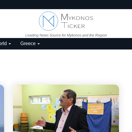
Leading News Source for Mykonos and the Region
rld
Greece