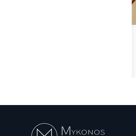
ιση
Μιλτιάδης Ατζαμόγλου (Ιδρυτής
ια
«Πρωτοβουλία Δράσης»):
«Μπράβο...
Αυγ 5, 2026
σης του
Η επίσημη θέση του ιδρυτή της «Πρωτοβουλίας
Δράσης» και πρώην Αντιδημάρχου Μυκόνου,...