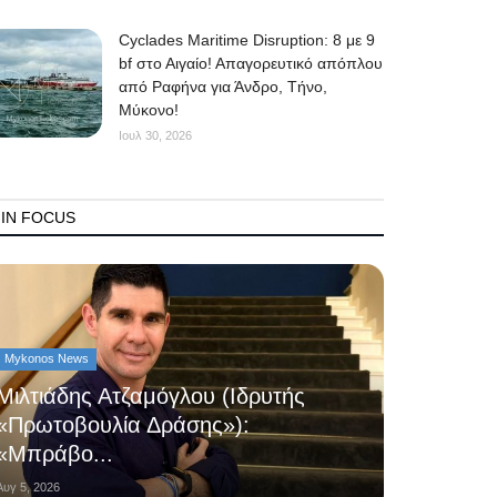
Cyclades Maritime Disruption: 8 με 9
bf στο Αιγαίο! Απαγορευτικό απόπλου
από Ραφήνα για Άνδρο, Τήνο,
Μύκονο!
Ιουλ 30, 2026
IN FOCUS
Mykonos News
Μιλτιάδης Ατζαμόγλου (Ιδρυτής
«Πρωτοβουλία Δράσης»):
«Μπράβο...
Αυγ 5, 2026