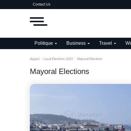
Contact Us
Politique
Business
Travel
Wo
Αρχική
Local Elections 2023
Mayoral Elections
Mayoral Elections