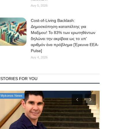
Αυγ 5, 2026
Cost-of-Living Backlash:
Δημοσκόπηση-καταπέλτης για
Μαξίμου! Το 83% των ερωτηθέντων
δηλώνει την ακρίβεια ως το υπ'
αριθμόν ένα πρόβλημα [Έρευνα ΕΕΑ-
Pulse]
Αυγ 4, 2026
STORIES FOR YOU
Mykonos Δ.Ε.Υ.Α. Μυκόνου
Government