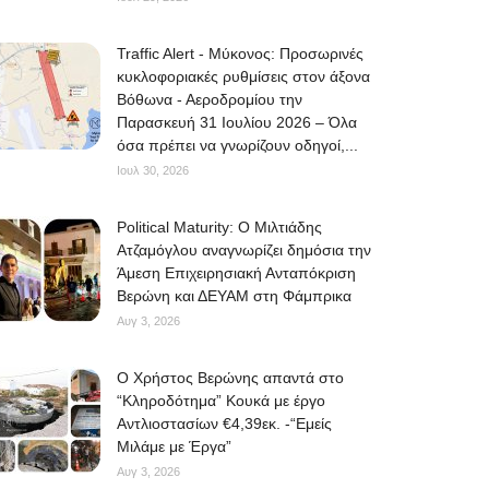
Traffic Alert - Μύκονος: Προσωρινές
κυκλοφοριακές ρυθμίσεις στον άξονα
Βόθωνα - Αεροδρομίου την
Παρασκευή 31 Ιουλίου 2026 – Όλα
όσα πρέπει να γνωρίζουν οδηγοί,...
Ιουλ 30, 2026
Political Maturity: Ο Μιλτιάδης
Ατζαμόγλου αναγνωρίζει δημόσια την
Άμεση Επιχειρησιακή Ανταπόκριση
Βερώνη και ΔΕΥΑΜ στη Φάμπρικα
Αυγ 3, 2026
O Χρήστος Βερώνης απαντά στο
“Κληροδότημα” Κουκά με έργο
Αντλιοστασίων €4,39εκ. -“Εμείς
Μιλάμε με Έργα”
Αυγ 3, 2026