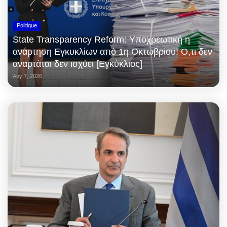
Politique
State Transparency Reform: Υποχρεωτική η
ανάρτηση Εγκυκλίων από 1η Οκτωβρίου! Ό,τι δεν
αναρτάται δεν ισχύει [Εγκύκλιος]
Αυγ 7, 2026