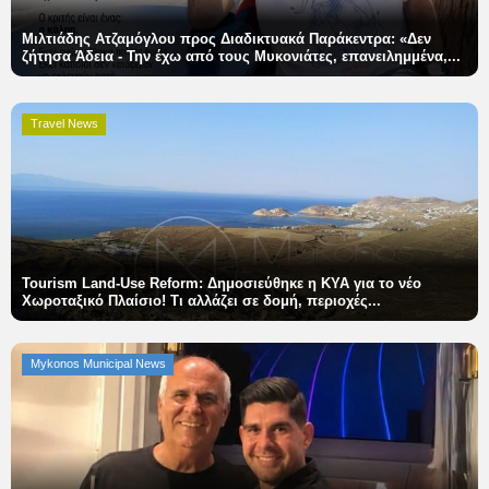
Science & Tech
Μιλτιάδης Ατζαμόγλου προς Διαδικτυακά Παράκεντρα: «Δεν
ζήτησα Άδεια - Την έχω από τους Μυκονιάτες, επανειλημμένα,...
State Transparency Reform: Υποχρεωτική η ανάρτηση
Εγκυκλίων από 1η Οκτωβρίου! Ό,τι δεν αναρτάται δεν ισχύει
Aegean Islands
[Εγκύκλιος]
Travel News
Σεβασμιώτατος Δωρόθεος Β’
Cost Of Living Crisis
Opinion + Analysis
Tourism Land-Use Reform: Δημοσιεύθηκε η ΚΥΑ για το νέο
Χωροταξικό Πλαίσιο! Τι αλλάζει σε δομή, περιοχές...
L’Art des Sens
Local Elections 2023
Mykonos Municipal News
All News
About