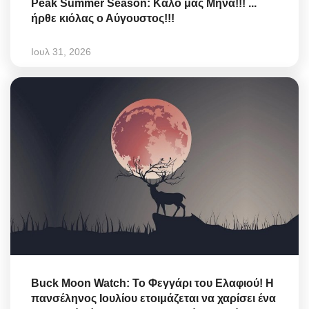
Peak Summer Season: Kαλό μας Μήνα!!! ...
ήρθε κιόλας ο Αύγουστος!!!
Ιουλ 31, 2026
Buck Moon Watch: Το Φεγγάρι του Ελαφιού! Η
πανσέληνος Ιουλίου ετοιμάζεται να χαρίσει ένα