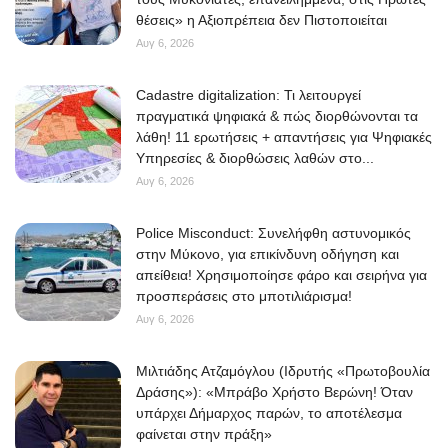
θέσεις» η Αξιοπρέπεια δεν Πιστοποιείται
Αυγ 6, 2026
Cadastre digitalization: Τι λειτουργεί
πραγματικά ψηφιακά & πώς διορθώνονται τα
λάθη! 11 ερωτήσεις + απαντήσεις για Ψηφιακές
Υπηρεσίες & διορθώσεις λαθών στο...
Αυγ 6, 2026
Police Misconduct: Συνελήφθη αστυνομικός
στην Μύκονο, για επικίνδυνη οδήγηση και
απείθεια! Χρησιμοποίησε φάρο και σειρήνα για
προσπεράσεις στο μποτιλιάρισμα!
Αυγ 6, 2026
Μιλτιάδης Ατζαμόγλου (Ιδρυτής «Πρωτοβουλία
Δράσης»): «Μπράβο Χρήστο Βερώνη! Όταν
υπάρχει Δήμαρχος παρών, το αποτέλεσμα
φαίνεται στην πράξη»