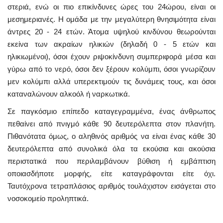
στεριά, ενώ οι πιο επικίνδυνες ώρες του 24ώρου, είναι οι
μεσημεριανές. Η ομάδα με την μεγαλύτερη θνησιμότητα είναι
άντρες 20 - 24 ετών. Άτομα υψηλού κινδύνου θεωρούνται
εκείνα των ακραίων ηλικιών (δηλαδή 0 - 5 ετών και
ηλικιωμένοι), όσοι έχουν ριψοκίνδυνη συμπεριφορά μέσα και
γύρω από το νερό, όσοι δεν ξέρουν κολύμπι, όσοι γνωρίζουν
μεν κολύμπι αλλά υπερεκτιμούν τις δυνάμεις τους, και όσοι
καταναλώνουν αλκοόλ ή ναρκωτικά.
Σε παγκόσμιο επίπεδο καταγεγραμμένα, ένας άνθρωπος
πεθαίνει από πνιγμό κάθε 90 δευτερόλεπτα στον πλανήτη.
Πιθανότατα όμως, ο αληθινός αριθμός να είναι ένας κάθε 30
δευτερόλεπτα από συνολικά όλα τα εκούσια και ακούσια
περιστατικά που περιλαμβάνουν βύθιση ή εμβάπτιση
οποιασδήποτε μορφής, είτε καταγράφονται είτε όχι.
Ταυτόχρονα τετραπλάσιος αριθμός τουλάχιστον εισάγεται στο
νοσοκομείο προληπτικά.