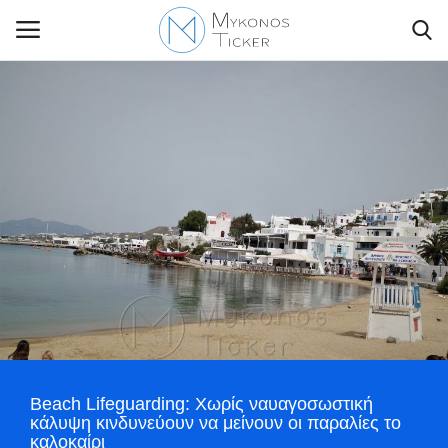
Contact Us
Politique
Business
Travel
World
Beach Lifeguarding: Χωρίς ναυαγοσωστική
Greece
κάλυψη κινδυνεύουν να μείνουν οι παραλίες το
καλοκαίρι