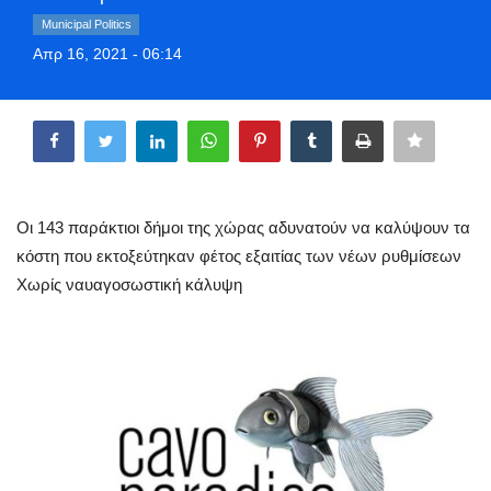
Style Adorés
Municipal Politics
Απρ 16, 2021 - 06:14
Entertainment
Share
Arts & Culture
Mykonos
Οι 143 παράκτιοι δήμοι της χώρας αδυνατούν να καλύψουν τα
Mykonos Ticker TV
κόστη που εκτοξεύτηκαν φέτος εξαιτίας των νέων ρυθμίσεων
Χωρίς ναυαγοσωστική κάλυψη
Sport
Sustainability
Health
In Pictures