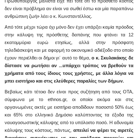
Πρωθυπουργός μάλιστα είχε πει τότε ότι το πρόσθετο κόστος
δεν είναι πρόβλημα αν είναι να σωθεί έστω και μία παραπάνω
ανθρώπινη ζωή» λέει ο κ. Κωνσταντέλλος.
Από τότε μέχρι τώρα όχι μόνο δεν έχει υπάρξει καμία πρόοδος
στην κάλυψη της πρόσθετης δαπάνης που φτάνει τα 12
εκατομμύρια ευρώ ετησίως, αλλά στην πρόσφατη
τηλεδιάσκεψη και με αφορμή το οικονομικό αδιέξοδο στο οποίο
έχουν περιέλθει οι δήμοι γι΄ αυτό το θέμα,
ο κ. Σκυλακάκης δε
δίστασε να ρωτήσει αν ...υπάρχει τρόπος να βρεθούν τα
χρήματα από τους ίδιους τους χρήστες, με άλλα λόγια να
μπει εισιτήριο και στις ελεύθερες παραλίες των δήμων.
Βεβαίως κάτι τέτοιο δεν είναι προς συζήτηση από τους ΟΤΑ,
σύμφωνα με το ethnos.gr, οι οποίοι ακόμα και στις
οργανωμένες ακτές με εισιτήριο αποδίδουν ποσοστό 50% έως
και 65% στο ελληνικό Δημόσιο καλύπτοντας τα έξοδα της
ναυαγοσωστικής κάλυψης από το υπόλοιπο ποσό. Η αδυναμία
κάλυψης τους κόστους, πάντως,
απειλεί να φέρει τις αιρετές
διοικήσεις αντιμέτωπες με την απόδοση ποινικών και