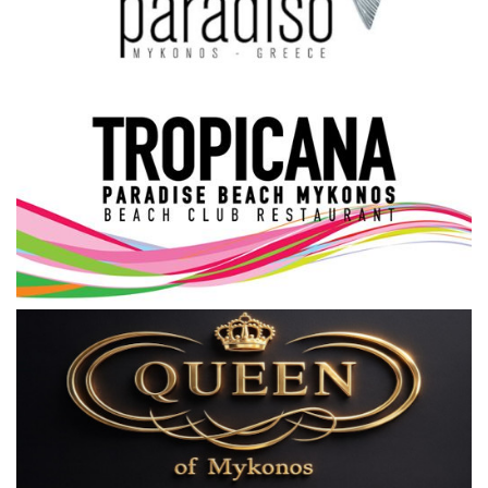
Science & Tech
Aegean Islands
Σεβασμιώτατος Δωρόθεος Β’
Cost Of Living Crisis
Opinion + Analysis
L’Art des Sens
All News
Local Elections 2023
About