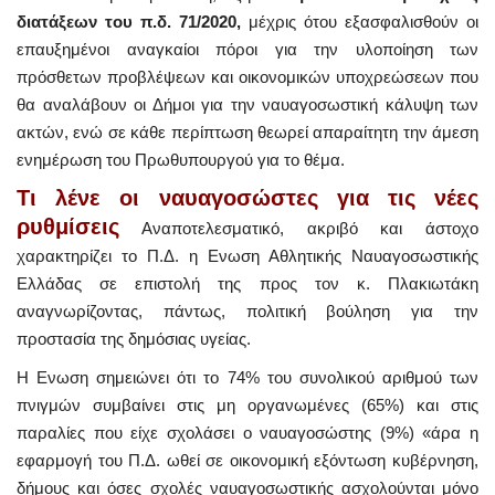
διατάξεων του π.δ. 71/2020,
μέχρις ότου εξασφαλισθούν οι
επαυξημένοι αναγκαίοι πόροι για την υλοποίηση των
πρόσθετων προβλέψεων και οικονομικών υποχρεώσεων που
θα αναλάβουν οι Δήμοι για την ναυαγοσωστική κάλυψη των
ακτών, ενώ σε κάθε περίπτωση θεωρεί απαραίτητη την άμεση
ενημέρωση του Πρωθυπουργού για το θέμα.
Τι λένε οι ναυαγοσώστες για τις νέες
ρυθμίσεις
Αναποτελεσματικό, ακριβό και άστοχο
χαρακτηρίζει το Π.Δ. η Ενωση Αθλητικής Ναυαγοσωστικής
Ελλάδας σε επιστολή της προς τον κ. Πλακιωτάκη
αναγνωρίζοντας, πάντως, πολιτική βούληση για την
προστασία της δημόσιας υγείας.
Η Ενωση σημειώνει ότι το 74% του συνολικού αριθμού των
πνιγμών συμβαίνει στις μη οργανωμένες (65%) και στις
παραλίες που είχε σχολάσει ο ναυαγοσώστης (9%) «άρα η
εφαρμογή του Π.Δ. ωθεί σε οικονομική εξόντωση κυβέρνηση,
δήμους και όσες σχολές ναυαγοσωστικής ασχολούνται μόνο