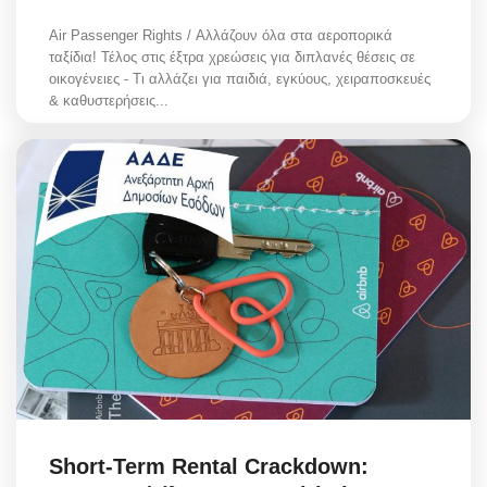
Air Passenger Rights / Αλλάζουν όλα στα αεροπορικά
ταξίδια! Τέλος στις έξτρα χρεώσεις για διπλανές θέσεις σε
οικογένειες - Τι αλλάζει για παιδιά, εγκύους, χειραποσκευές
& καθυστερήσεις...
Short-Term Rental Crackdown: