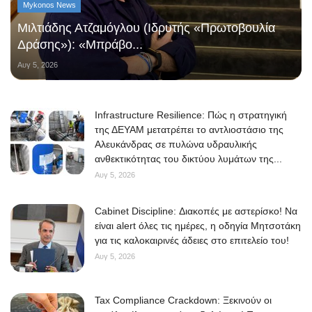
Mykonos News
Μιλτιάδης Ατζαμόγλου (Ιδρυτής «Πρωτοβουλία
Δράσης»): «Μπράβο...
Αυγ 5, 2026
Infrastructure Resilience: Πώς η στρατηγική
της ΔΕΥΑΜ μετατρέπει το αντλιοστάσιο της
Αλευκάνδρας σε πυλώνα υδραυλικής
ανθεκτικότητας του δικτύου λυμάτων της...
Αυγ 5, 2026
Cabinet Discipline: Διακοπές με αστερίσκο! Να
είναι alert όλες τις ημέρες, η οδηγία Μητσοτάκη
για τις καλοκαιρινές άδειες στο επιτελείο του!
Αυγ 5, 2026
Tax Compliance Crackdown: Ξεκινούν οι