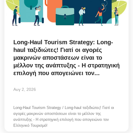
Science & Tech
Aegean Islands
Σεβασμιώτατος Δωρόθεος Β’
Long-Haul Tourism Strategy: Long-
haul ταξιδιώτες! Γιατί οι αγορές
Cost Of Living Crisis
μακρινών αποστάσεων είναι το
μέλλον της ανάπτυξης - Η στρατηγική
Opinion + Analysis
επιλογή που απογειώνει τον...
L’Art des Sens
Αυγ 2, 2026
Local Elections 2023
Long-Haul Tourism Strategy / Long-haul ταξιδιώτες! Γιατί οι
αγορές μακρινών αποστάσεων είναι το μέλλον της
All News
ανάπτυξης - Η στρατηγική επιλογή που απογειώνει τον
Ελληνικό Τουρισμό!
About