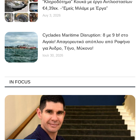
“Κληροδότημα” Κουκά με έργο Αντλιοστασίων
€4,39εκ. -“Εμείς Μιλάμε με Έργα”
Αυγ 3, 2026
Cyclades Maritime Disruption: 8 με 9 bf στο
Αιγαίο! Απαγορευτικό απόπλου από Ραφήνα
για Άνδρο, Τήνο, Μύκονο!
Ιουλ 30, 2026
IN FOCUS