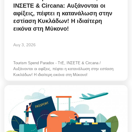
ΙΝΣΕΤΕ & Circana: Αυξάνονται οι
Style Adorés
αφίξεις, πέφτει η κατανάλωση στην
εστίαση Κυκλάδων! Η ιδιαίτερη
Entertainment
εικόνα στη Μύκονο!
Arts & Culture
Αυγ 3, 2026
Mykonos
Tourism Spend Paradox - ΤτΕ, ΙΝΣΕΤΕ & Circana /
Mykonos Ticker TV
Αυξάνονται οι αφίξεις, πέφτει η κατανάλωση στην εστίαση
Κυκλάδων! Η ιδιαίτερη εικόνα στη Μύκονο!
Sport
Health
Sustainability
In Pictures