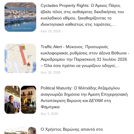
Cyclades Property Rights: Ο Άρειος Πάγος
έβαλε τέλος στις αυθαίρετες διεκδικήσεις του
κυκλαδικού εθίμου, ξεκαθαρίζοντας το
ιδιοκτησιακό καθεστώς στις ταράτσες,...
Ιουλ 29, 2026
Traffic Alert - Μύκονος: Προσωρινές
κυκλοφοριακές ρυθμίσεις στον άξονα Βόθωνα -
Αεροδρομίου την Παρασκευή 31 Ιουλίου 2026
– Όλα όσα πρέπει να γνωρίζουν οδηγοί,...
Ιουλ 30, 2026
Political Maturity: Ο Μιλτιάδης Ατζαμόγλου
αναγνωρίζει δημόσια την Άμεση Επιχειρησιακή
Ανταπόκριση Βερώνη και ΔΕΥΑΜ στη
Φάμπρικα
Αυγ 3, 2026
O Χρήστος Βερώνης απαντά στο