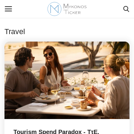
Travel
Contact Us
Politique
Business
Travel
World
Greece
Tourism Spend Paradox - ΤτΕ,