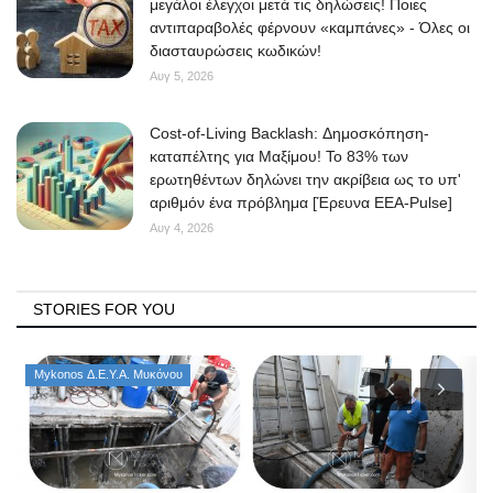
μεγάλοι έλεγχοι μετά τις δηλώσεις! Ποιες
αντιπαραβολές φέρνουν «καμπάνες» - Όλες οι
διασταυρώσεις κωδικών!
Αυγ 5, 2026
Cost-of-Living Backlash: Δημοσκόπηση-
καταπέλτης για Μαξίμου! Το 83% των
ερωτηθέντων δηλώνει την ακρίβεια ως το υπ'
αριθμόν ένα πρόβλημα [Έρευνα ΕΕΑ-Pulse]
Αυγ 4, 2026
STORIES FOR YOU
Mykonos Δ.Ε.Υ.Α. Μυκόνου