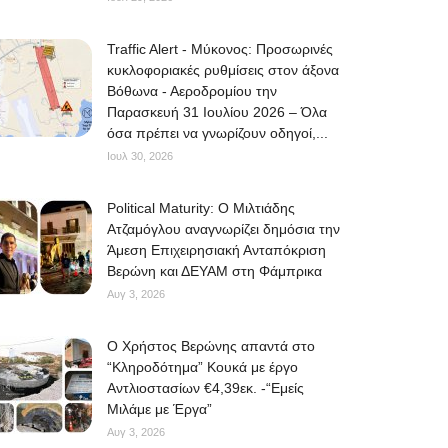
Traffic Alert - Μύκονος: Προσωρινές
κυκλοφοριακές ρυθμίσεις στον άξονα
Βόθωνα - Αεροδρομίου την
Παρασκευή 31 Ιουλίου 2026 – Όλα
όσα πρέπει να γνωρίζουν οδηγοί,...
Ιουλ 30, 2026
Political Maturity: Ο Μιλτιάδης
Ατζαμόγλου αναγνωρίζει δημόσια την
Άμεση Επιχειρησιακή Ανταπόκριση
Βερώνη και ΔΕΥΑΜ στη Φάμπρικα
Αυγ 3, 2026
O Χρήστος Βερώνης απαντά στο
“Κληροδότημα” Κουκά με έργο
Αντλιοστασίων €4,39εκ. -“Εμείς
Μιλάμε με Έργα”
Αυγ 3, 2026