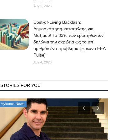
Αυγ 5, 2026
Cost-of-Living Backlash:
Δημοσκόπηση-καταπέλτης για
Μαξίμου! Το 83% των ερωτηθέντων
δηλώνει την ακρίβεια ως το υπ'
αριθμόν ένα πρόβλημα [Έρευνα ΕΕΑ-
Pulse]
Αυγ 4, 2026
STORIES FOR YOU
Mykonos Δ.Ε.Υ.Α. Μυκόνου
Government