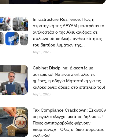
Infrastructure Resilience: Πώς η
στρατηγική της ΔΕΥΑΜ μετατρέπει το
αντλιοστάσιο της Αλευκάνδρας σε
πυλώνα υδραυλικής ανθεκτικότητας
του δικτύου λυμάτων της...
Αυγ 5, 2026
Cabinet Discipline: Διακοπές με
αστερίσκο! Να είναι alert όλες τις
ημέρες, η οδηγία Μητσοτάκη για τις
καλοκαιρινές άδειες στο επιτελείο του!
Αυγ 5, 2026
Tax Compliance Crackdown: Ξεκινούν
οι μεγάλοι έλεγχοι μετά τις δηλώσεις!
Ποιες αντιπαραβολές φέρνουν
«καμπάνες» - Όλες οι διασταυρώσεις
κωδικών!