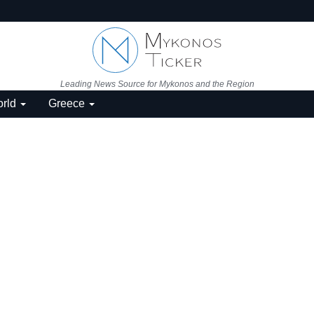
Leading News Source for Mykonos and the Region
rld
Greece