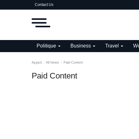
Contact Us
Politique
Business
Travel
Wo
Αρχική
All News
Paid Content
Paid Content