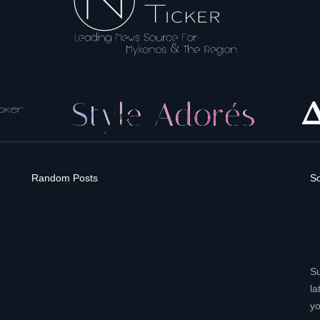
Random Posts
So
Su
la
yo