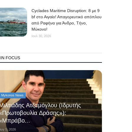
Cyclades Maritime Disruption: 8 με 9
bf στο Αιγαίο! Απαγορευτικό απόπλου
από Ραφήνα για Άνδρο, Τήνο,
Μύκονο!
Ιουλ 30, 2026
IN FOCUS
Mykonos News
Μιλτιάδης Ατζαμόγλου (Ιδρυτής
«Πρωτοβουλία Δράσης»):
«Μπράβο...
Αυγ 5, 2026