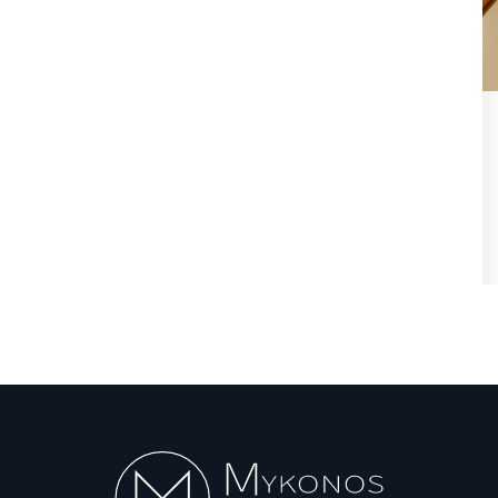
ιση
Μιλτιάδης Ατζαμόγλου (Ιδρυτής
ια
«Πρωτοβουλία Δράσης»):
«Μπράβο...
Αυγ 5, 2026
σης του
Η επίσημη θέση του ιδρυτή της «Πρωτοβουλίας
Δράσης» και πρώην Αντιδημάρχου Μυκόνου,...