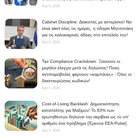
Αυγ 5, 2026
Cabinet Discipline: Διακοπές με αστερίσκο! Να
είναι alert όλες τις ημέρες, η οδηγία Μητσοτάκη
για τις καλοκαιρινές άδειες στο επιτελείο του!
Αυγ 5, 2026
Tax Compliance Crackdown: Ξεκινούν οι
μεγάλοι έλεγχοι μετά τις δηλώσεις! Ποιες
αντιπαραβολές φέρνουν «καμπάνες» - Όλες οι
διασταυρώσεις κωδικών!
Αυγ 5, 2026
Cost-of-Living Backlash: Δημοσκόπηση-
καταπέλτης για Μαξίμου! Το 83% των
ερωτηθέντων δηλώνει την ακρίβεια ως το υπ'
αριθμόν ένα πρόβλημα [Έρευνα ΕΕΑ-Pulse]
Αυγ 4, 2026