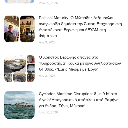
Ιουλ 30, 2026
Political Maturity: Ο Μιλτιάδης Ατζαμόγλου
αναγνωρίζει δημόσια την Άμεση Επιχειρησιακή
Ανταπόκριση Βερώνη και ΔΕΥΑΜ στη
Φάμπρικα
Αυγ 3, 2026
O Χρήστος Βερώνης απαντά στο
“Κληροδότημα” Κουκά με έργο Αντλιοστασίων
€4,39εκ. -“Εμείς Μιλάμε με Έργα”
Αυγ 3, 2026
Cyclades Maritime Disruption: 8 με 9 bf στο
Αιγαίο! Απαγορευτικό απόπλου από Ραφήνα
για Άνδρο, Τήνο, Μύκονο!
Ιουλ 30, 2026