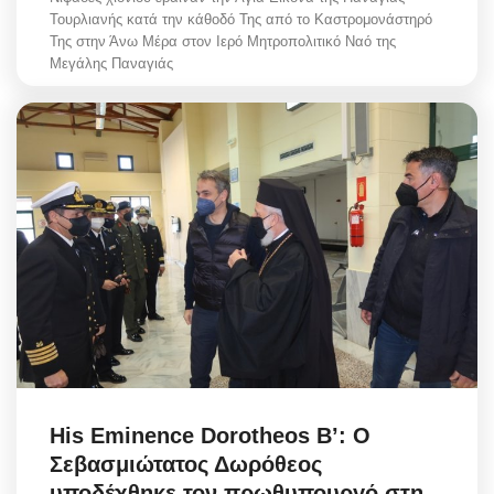
Τουρλιανής κατά την κάθοδό Της από το Καστρομονάστηρό
Της στην Άνω Μέρα στον Ιερό Μητροπολιτικό Ναό της
Μεγάλης Παναγιάς
His Eminence Dorotheos B’: Ο
Σεβασμιώτατος Δωρόθεος
υποδέχθηκε τον πρωθυπουργό στη