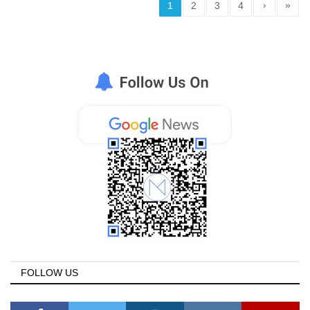
›
»
1
2
3
4
FOLLOW US