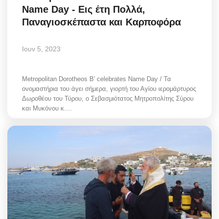
Name Day - Εις έτη Πολλά,
Style Adorés
Παναγιοσκέπαστα και Καρποφόρα
Entertainment
Ιουν 5, 2023
Arts & Culture
Metropolitan Dorotheos B' celebrates Name Day / Τα
Mykonos
ονομαστήρια του άγει σήμερα, γιορτή του Αγίου ιερομάρτυρος
Δωροθέου του Τύρου, ο Σεβασμιότατος Μητροπολίτης Σύρου
και Μυκόνου κ....
Mykonos Ticker TV
Sport
Health
Sustainability
In Pictures