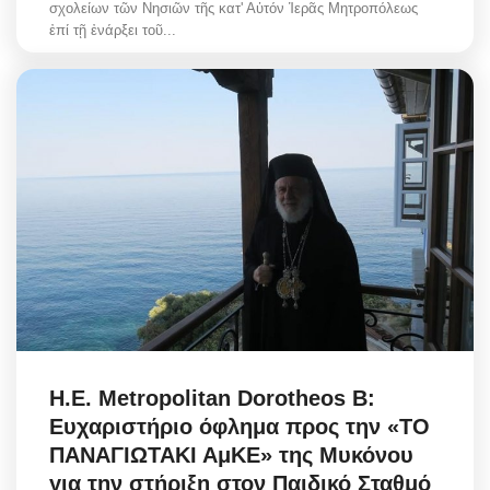
σχολείων τῶν Νησιῶν τῆς κατ' Αὐτόν Ἱερᾶς Μητροπόλεως
ἐπί τῇ ἐνάρξει τοῦ...
H.E. Metropolitan Dorotheos B:
Ευχαριστήριο όφλημα προς την «ΤΟ
ΠΑΝΑΓΙΩΤΑΚΙ ΑμΚΕ» της Μυκόνου
για την στήριξη στον Παιδικό Σταθμό