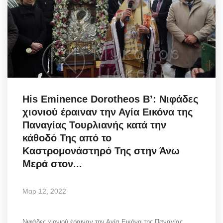
His Eminence Dorotheos B’: Νιφάδες
χιονιού έραιναν την Αγία Εικόνα της
Παναγίας Τουρλιανής κατά την
κάθοδό Της από το
Καστρομονάστηρό Της στην Άνω
Μερά στον...
Μαρ 12, 2022
Νιφάδες χιονιού έραιναν την Αγία Εικόνα της Παναγίας