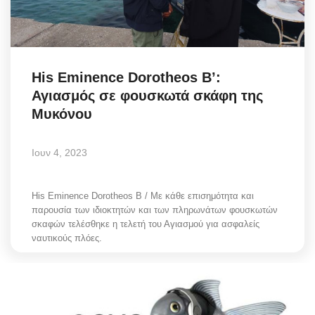
Science & Tech
Aegean Islands
His Eminence Dorotheos B’:
Σεβασμιώτατος Δωρόθεος Β’
Αγιασμός σε φουσκωτά σκάφη της
Μυκόνου
Cost Of Living Crisis
Ιουν 4, 2023
Opinion + Analysis
His Eminence Dorotheos B / Με κάθε επισημότητα και
L’Art des Sens
παρουσία των ιδιοκτητών και των πληρωνάτων φουσκωτών
σκαφών τελέσθηκε η τελετή του Αγιασμού για ασφαλείς
Local Elections 2023
ναυτικούς πλόες.
All News
About