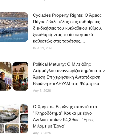
Cyclades Property Rights: Ο Άρειος
Πάγος έβαλε τέλος στις αυθαίρετες
διεκδικήσεις του κυκλαδικού εθίμου,
ξεκαθαρίζοντας το ιδιοκτησιακό
καθεστώς στις ταράτσες,...
Ιουλ 29, 2026
Political Maturity: Ο Μιλτιάδης
Ατζαμόγλου αναγνωρίζει δημόσια την
Άμεση Επιχειρησιακή Ανταπόκριση
Βερώνη και ΔΕΥΑΜ στη Φάμπρικα
Αυγ 3, 2026
O Χρήστος Βερώνης απαντά στο
“Κληροδότημα” Κουκά με έργο
Αντλιοστασίων €4,39εκ. -“Εμείς
Μιλάμε με Έργα”
Αυγ 3, 2026