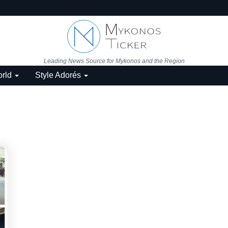
Leading News Source for Mykonos and the Region
rld
Style Adorés