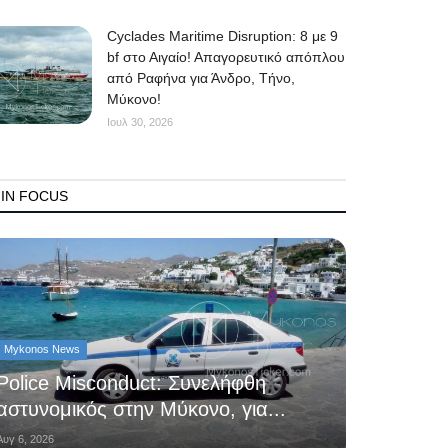
Cyclades Maritime Disruption: 8 με 9
bf στο Αιγαίο! Απαγορευτικό απόπλου
από Ραφήνα για Άνδρο, Τήνο,
Μύκονο!
Ιουλ 30, 2026
IN FOCUS
Mykonos News
Police Misconduct: Συνελήφθη
αστυνομικός στην Μύκονο, για...
Αυγ 6, 2026