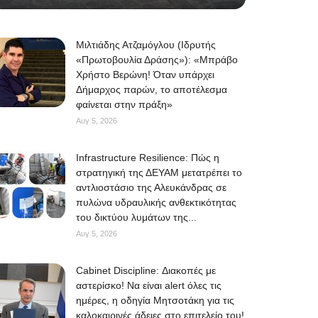
Μιλτιάδης Ατζαμόγλου (Ιδρυτής
«Πρωτοβουλία Δράσης»): «Μπράβο
Χρήστο Βερώνη! Όταν υπάρχει
Δήμαρχος παρών, το αποτέλεσμα
φαίνεται στην πράξη»
Αυγ 5, 2026
Infrastructure Resilience: Πώς η
στρατηγική της ΔΕΥΑΜ μετατρέπει το
αντλιοστάσιο της Αλευκάνδρας σε
πυλώνα υδραυλικής ανθεκτικότητας
του δικτύου λυμάτων της...
Αυγ 5, 2026
Cabinet Discipline: Διακοπές με
αστερίσκο! Να είναι alert όλες τις
ημέρες, η οδηγία Μητσοτάκη για τις
καλοκαιρινές άδειες στο επιτελείο του!