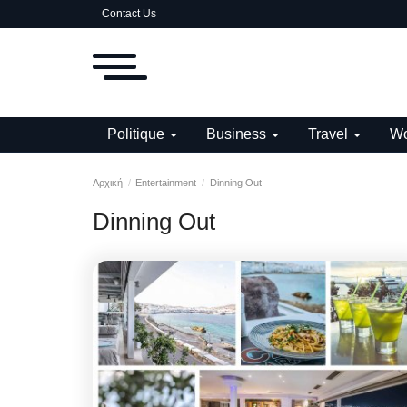
Contact Us
Politique
Business
Travel
Wo
Αρχική
Entertainment
Dinning Out
Dinning Out