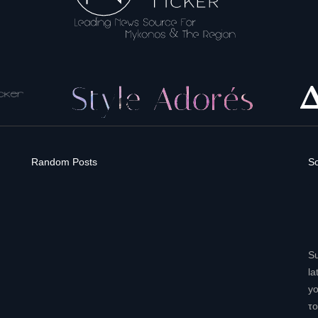
Random Posts
So
Su
la
yo
το