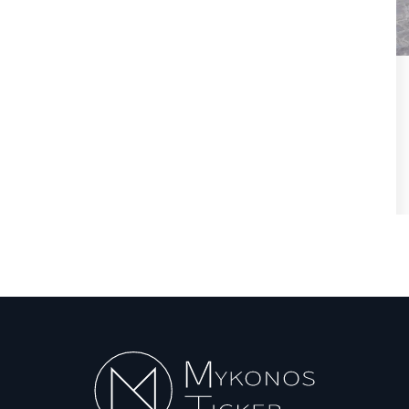
Police Misconduct: Συνελήφθη
για
αστυνομικός στην Μύκονο,
για...
Αυγ 6, 2026
Police Misconduct / Στην Μύκονο, συνελήφθη
αστυνομικός, που υπηρετεί στη Γενική...