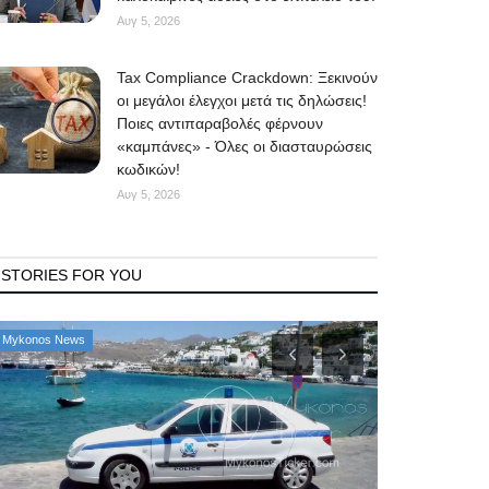
Αυγ 5, 2026
Tax Compliance Crackdown: Ξεκινούν
οι μεγάλοι έλεγχοι μετά τις δηλώσεις!
Ποιες αντιπαραβολές φέρνουν
«καμπάνες» - Όλες οι διασταυρώσεις
κωδικών!
Αυγ 5, 2026
STORIES FOR YOU
Mykonos News
Mykonos Δ.Ε.Υ.Α