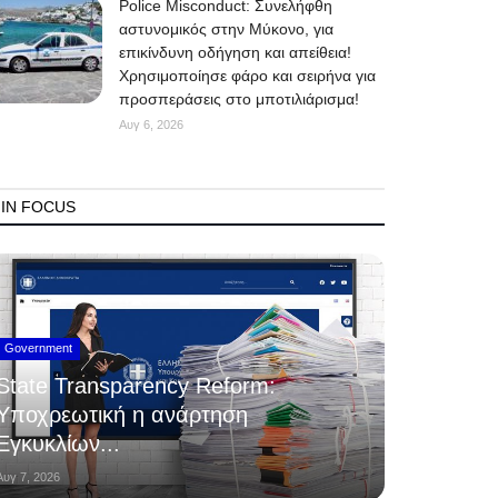
Police Misconduct: Συνελήφθη
αστυνομικός στην Μύκονο, για
επικίνδυνη οδήγηση και απείθεια!
Χρησιμοποίησε φάρο και σειρήνα για
προσπεράσεις στο μποτιλιάρισμα!
Αυγ 6, 2026
IN FOCUS
Government
State Transparency Reform:
Υποχρεωτική η ανάρτηση
Εγκυκλίων...
Αυγ 7, 2026