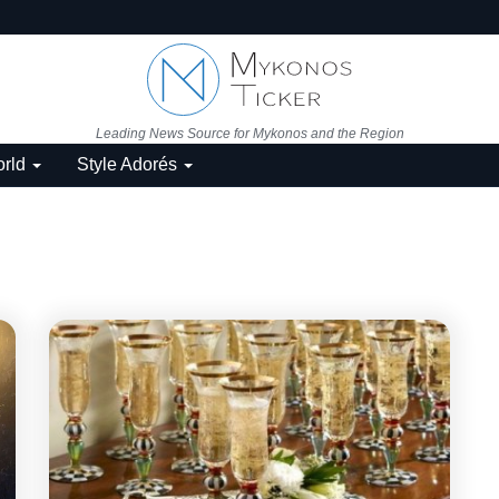
Leading News Source for Mykonos and the Region
rld
Style Adorés