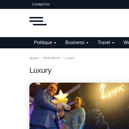
Contact Us
Politique
Business
Travel
Wo
Αρχική
Style Adorés
Luxury
Luxury