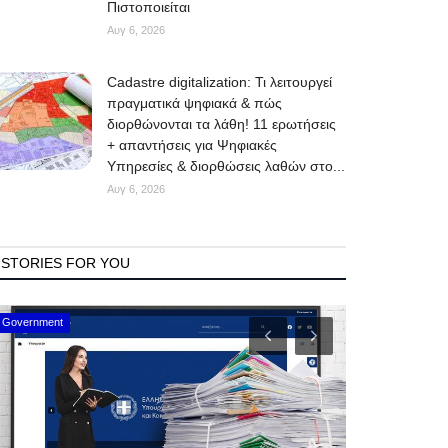
Πιστοποιείται
Αυγ 6, 2026
Cadastre digitalization: Τι λειτουργεί
πραγματικά ψηφιακά & πώς
διορθώνονται τα λάθη! 11 ερωτήσεις
+ απαντήσεις για Ψηφιακές
Υπηρεσίες & διορθώσεις λαθών στο...
Αυγ 6, 2026
STORIES FOR YOU
Mykonos Events
Mykonos News