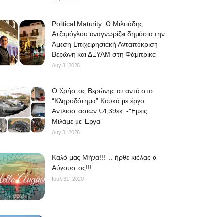
Political Maturity: Ο Μιλτιάδης
Ατζαμόγλου αναγνωρίζει δημόσια την
Άμεση Επιχειρησιακή Ανταπόκριση
Βερώνη και ΔΕΥΑΜ στη Φάμπρικα
Αυγ 3, 2026
O Χρήστος Βερώνης απαντά στο
“Κληροδότημα” Κουκά με έργο
Αντλιοστασίων €4,39εκ. -“Εμείς
Μιλάμε με Έργα”
Αυγ 3, 2026
Kαλό μας Μήνα!!! ... ήρθε κιόλας ο
Αύγουστος!!!
Ιουλ 31, 2020