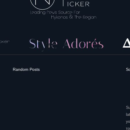
Random Posts
So
Su
la
yo
το