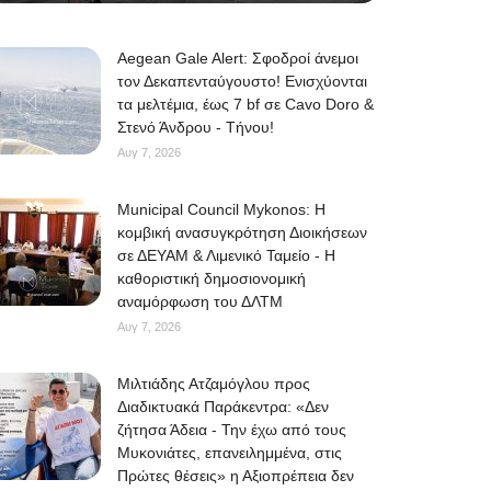
Aegean Gale Alert: Σφοδροί άνεμοι
τον Δεκαπενταύγουστο! Ενισχύονται
τα μελτέμια, έως 7 bf σε Cavo Doro &
Στενό Άνδρου - Τήνου!
Αυγ 7, 2026
Municipal Council Mykonos: Η
κομβική ανασυγκρότηση Διοικήσεων
σε ΔΕΥΑΜ & Λιμενικό Ταμείο - Η
καθοριστική δημοσιονομική
αναμόρφωση του ΔΛΤΜ
Αυγ 7, 2026
Μιλτιάδης Ατζαμόγλου προς
Διαδικτυακά Παράκεντρα: «Δεν
ζήτησα Άδεια - Την έχω από τους
Μυκονιάτες, επανειλημμένα, στις
Πρώτες θέσεις» η Αξιοπρέπεια δεν