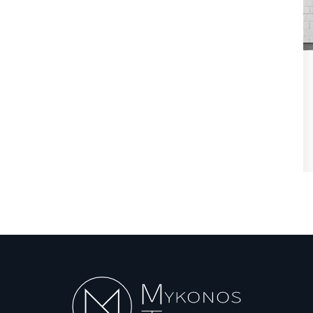
ήφθη
State Transparency Reform:
,
Υποχρεωτική η ανάρτηση
Εγκυκλίων...
Αυγ 7, 2026
θη
State Transparency Reform / Υποχρεωτική η
ανάρτηση Εγκυκλίων από 1η Οκτωβρίου! Ό,τι...