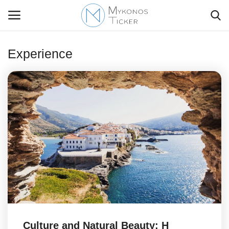
Experience
Contact Us
Politique
Business
Travel
World
Style Adorés
Culture and Natural Beauty: H