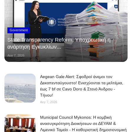
Government
State Transparency Reform: Υποχρεωτική η
ανάρτηση Εγκυκλίων...
Αυγ 7, 2026
Aegean Gale Alert: Σφοδροί άνεμοι τον
Δεκαπενταύγουστο! Ενισχύονται τα μελτέμια,
έως 7 bf σε Cavo Doro & Στενό Άνδρου -
Τήνου!
Αυγ 7, 2026
Municipal Council Mykonos: Η κομβική
ανασυγκρότηση Διοικήσεων σε ΔΕΥΑΜ &
Λιμενικό Ταμείο - Η καθοριστική δημοσιονομική