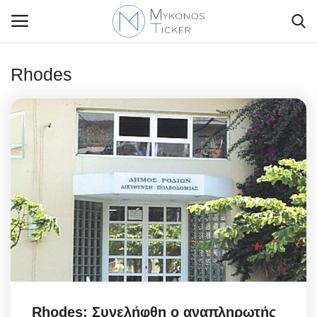
Rhodes
Contact Us
Politique
Business
Travel
World
Style Adorés
Rhodes: Συνελήφθη ο αναπληρωτής