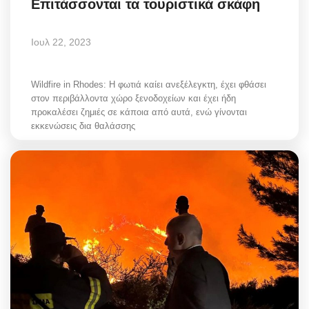
Επιτάσσονται τα τουριστικά σκάφη
Ιουλ 22, 2023
Wildfire in Rhodes: Η φωτιά καίει ανεξέλεγκτη, έχει φθάσει
στον περιβάλλοντα χώρο ξενοδοχείων και έχει ήδη
προκαλέσει ζημιές σε κάποια από αυτά, ενώ γίνονται
εκκενώσεις δια θαλάσσης