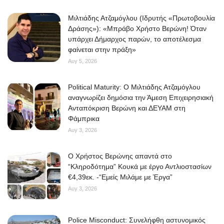
Μιλτιάδης Ατζαμόγλου (Ιδρυτής «Πρωτοβουλία
Δράσης»): «Μπράβο Χρήστο Βερώνη! Όταν
υπάρχει Δήμαρχος παρών, το αποτέλεσμα
φαίνεται στην πράξη»
Αυγ 5, 2026
Political Maturity: Ο Μιλτιάδης Ατζαμόγλου
αναγνωρίζει δημόσια την Άμεση Επιχειρησιακή
Ανταπόκριση Βερώνη και ΔΕΥΑΜ στη
Φάμπρικα
Αυγ 3, 2026
O Χρήστος Βερώνης απαντά στο
“Κληροδότημα” Κουκά με έργο Αντλιοστασίων
€4,39εκ. -“Εμείς Μιλάμε με Έργα”
Αυγ 3, 2026
Police Misconduct: Συνελήφθη αστυνομικός