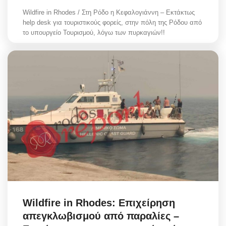
Wildfire in Rhodes / Στη Ρόδο η Κεφαλογιάννη – Εκτάκτως
help desk για τουριστικούς φορείς, στην πόλη της Ρόδου από
το υπουργείο Τουρισμού, λόγω των πυρκαγιών!!
Wildfire in Rhodes: Επιχείρηση
απεγκλωβισμού από παραλίες –