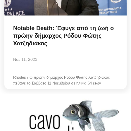
Science & Tech
Aegean Islands
Notable Death: Έφυγε από τη ζωή ο
πρώην δήμαρχος Ρόδου Φώτης
Σεβασμιώτατος Δωρόθεος Β’
Χατζηδιάκος
Cost Of Living Crisis
Νοε 11, 2023
Opinion + Analysis
Rhodes / Ο πρώην δήμαρχος Ρόδου Φώτης Χατζηδιάκος
L’Art des Sens
πέθανε το Σάββατο 11 Νοεμβρίου σε ηλικία 64 ετών
All News
Local Elections 2023
About