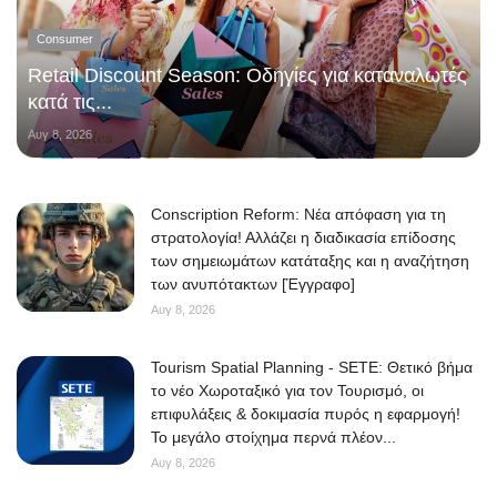
Consumer
Retail Discount Season: Οδηγίες για καταναλωτές
κατά τις...
Αυγ 8, 2026
Conscription Reform: Νέα απόφαση για τη
στρατολογία! Αλλάζει η διαδικασία επίδοσης
των σημειωμάτων κατάταξης και η αναζήτηση
των ανυπότακτων [Έγγραφο]
Αυγ 8, 2026
Tourism Spatial Planning - SETE: Θετικό βήμα
το νέο Χωροταξικό για τον Τουρισμό, οι
επιφυλάξεις & δοκιμασία πυρός η εφαρμογή!
Το μεγάλο στοίχημα περνά πλέον...
Αυγ 8, 2026