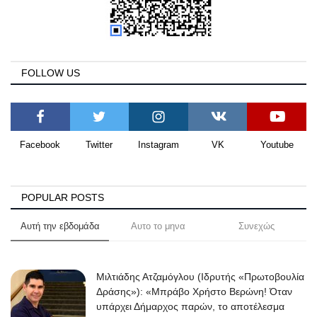
Science & Tech
Aegean Islands
FOLLOW US
Σεβασμιώτατος Δωρόθεος Β’
Cost Of Living Crisis
Facebook
Twitter
Instagram
VK
Youtube
Opinion + Analysis
POPULAR POSTS
L’Art des Sens
Αυτή την εβδομάδα
Αυτο το μηνα
Συνεχώς
All News
Local Elections 2023
Μιλτιάδης Ατζαμόγλου (Ιδρυτής «Πρωτοβουλία
Δράσης»): «Μπράβο Χρήστο Βερώνη! Όταν
υπάρχει Δήμαρχος παρών, το αποτέλεσμα
About