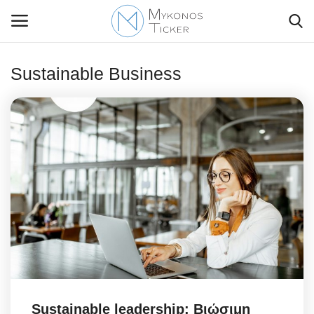
Sustainable Business
Contact Us
Politique
Business
Travel
World
Greece
Sustainable leadership: Βιώσιμη