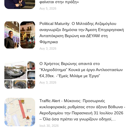
φαίνεται στην πράξη»
Αυγ 5, 2026
Elections 2023
Political Maturity: Ο Μιλτιάδης Ατζαμόγλου
Γλώσσα
αναγνωρίζει δημόσια την Άμεση Επιχειρησιακή
Ανταπόκριση Βερώνη και ΔΕΥΑΜ στη
Ελληνικά
English
Φάμπρικα
Αυγ 3, 2026
O Χρήστος Βερώνης απαντά στο
“Κληροδότημα” Κουκά με έργο Αντλιοστασίων
€4,39εκ. -“Εμείς Μιλάμε με Έργα”
Αυγ 3, 2026
Traffic Alert - Μύκονος: Προσωρινές
κυκλοφοριακές ρυθμίσεις στον άξονα Βόθωνα -
Αεροδρομίου την Παρασκευή 31 Ιουλίου 2026
– Όλα όσα πρέπει να γνωρίζουν οδηγοί,...
Ιουλ 30, 2026