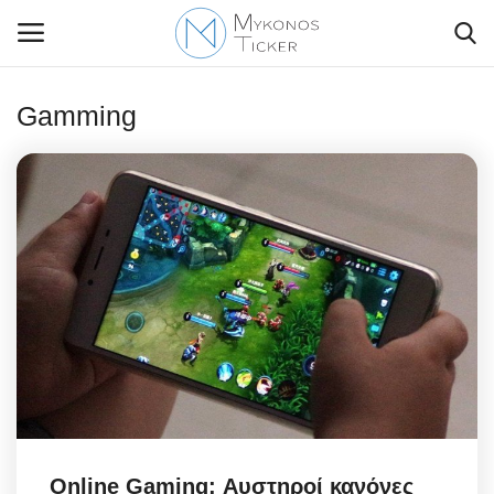
Gamming
Contact Us
Politique
Business
Travel
World
Greece
Online Gaming: Αυστηροί κανόνες