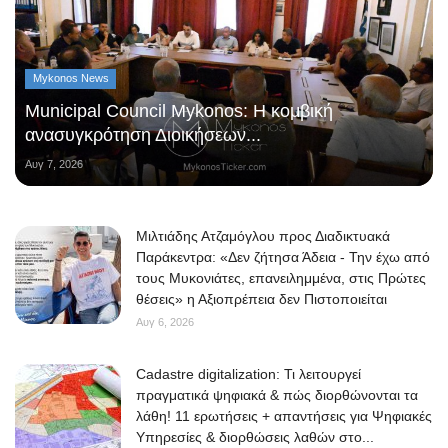
Mykonos News
Municipal Council Mykonos: Η κομβική
ανασυγκρότηση Διοικήσεων...
Αυγ 7, 2026
Μιλτιάδης Ατζαμόγλου προς Διαδικτυακά
Παράκεντρα: «Δεν ζήτησα Άδεια - Την έχω από
τους Μυκονιάτες, επανειλημμένα, στις Πρώτες
θέσεις» η Αξιοπρέπεια δεν Πιστοποιείται
Αυγ 6, 2026
Cadastre digitalization: Τι λειτουργεί
πραγματικά ψηφιακά & πώς διορθώνονται τα
λάθη! 11 ερωτήσεις + απαντήσεις για Ψηφιακές
Υπηρεσίες & διορθώσεις λαθών στο...