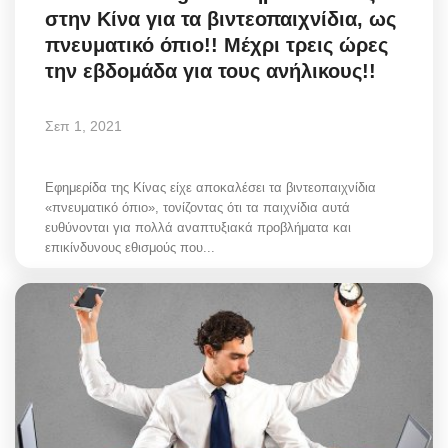
στην Κίνα για τα βιντεοπαιχνίδια, ως
Style Adorés
πνευματικό όπιο!! Μέχρι τρεις ώρες
την εβδομάδα για τους ανήλικους!!
Entertainment
Arts & Culture
Σεπ 1, 2021
Mykonos
Εφημερίδα της Κίνας είχε αποκαλέσει τα βιντεοπαιχνίδια
«πνευματικό όπιο», τονίζοντας ότι τα παιχνίδια αυτά
Mykonos Ticker TV
ευθύνονται για πολλά αναπτυξιακά προβλήματα και
επικίνδυνους εθισμούς που...
Sport
Sustainability
Health
In Pictures