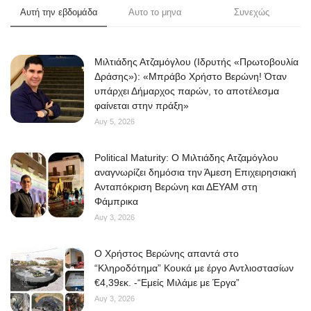
Αυτή την εβδομάδα
Αυτο το μηνα
Συνεχώς
Μιλτιάδης Ατζαμόγλου (Ιδρυτής «Πρωτοβουλία
Δράσης»): «Μπράβο Χρήστο Βερώνη! Όταν
υπάρχει Δήμαρχος παρών, το αποτέλεσμα
φαίνεται στην πράξη»
Αυγ 5, 2026
Political Maturity: Ο Μιλτιάδης Ατζαμόγλου
αναγνωρίζει δημόσια την Άμεση Επιχειρησιακή
Ανταπόκριση Βερώνη και ΔΕΥΑΜ στη
Φάμπρικα
Αυγ 3, 2026
O Χρήστος Βερώνης απαντά στο
“Κληροδότημα” Κουκά με έργο Αντλιοστασίων
€4,39εκ. -“Εμείς Μιλάμε με Έργα”
Αυγ 3, 2026