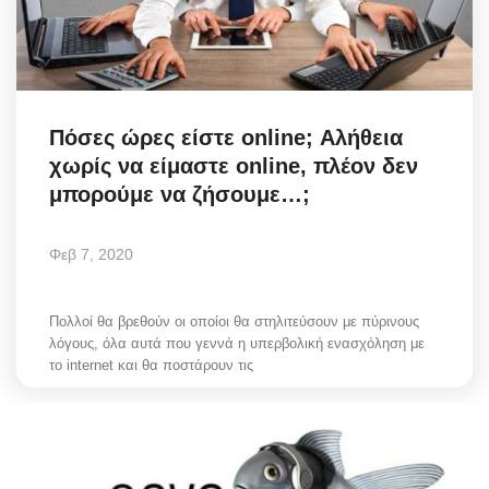
Science & Tech
Aegean Islands
Πόσες ώρες είστε online; Αλήθεια
Σεβασμιώτατος Δωρόθεος Β’
χωρίς να είμαστε online, πλέον δεν
μπορούμε να ζήσουμε…;
Cost Of Living Crisis
Opinion + Analysis
Φεβ 7, 2020
L’Art des Sens
Πολλοί θα βρεθούν οι οποίοι θα στηλιτεύσουν με πύρινους
λόγους, όλα αυτά που γεννά η υπερβολική ενασχόληση με
All News
το internet και θα ποστάρουν τις
Local Elections 2023
About