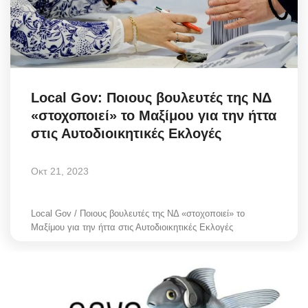
Science & Tech
Aegean Islands
Σεβασμιώτατος Δωρόθεος Β’
Local Gov: Ποιους βουλευτές της ΝΔ
«στοχοποιεί» το Μαξίμου για την ήττα
Cost Of Living Crisis
στις Αυτοδιοικητικές Εκλογές
Opinion + Analysis
Οκτ 21, 2023
L’Art des Sens
Local Gov / Ποιους βουλευτές της ΝΔ «στοχοποιεί» το
Μαξίμου για την ήττα στις Αυτοδιοικητικές Εκλογές
All News
Local Elections 2023
About