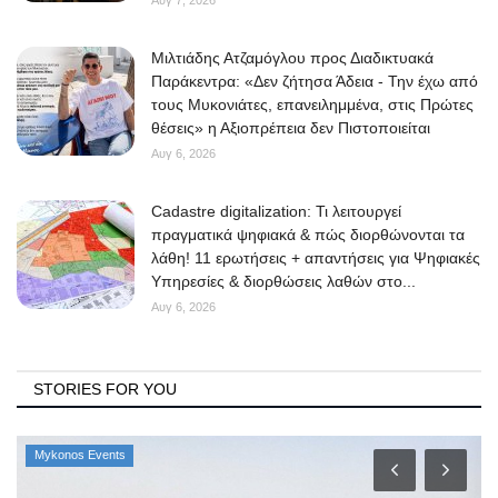
Μιλτιάδης Ατζαμόγλου προς Διαδικτυακά
Παράκεντρα: «Δεν ζήτησα Άδεια - Την έχω από
τους Μυκονιάτες, επανειλημμένα, στις Πρώτες
θέσεις» η Αξιοπρέπεια δεν Πιστοποιείται
Αυγ 6, 2026
Cadastre digitalization: Τι λειτουργεί
πραγματικά ψηφιακά & πώς διορθώνονται τα
λάθη! 11 ερωτήσεις + απαντήσεις για Ψηφιακές
Υπηρεσίες & διορθώσεις λαθών στο...
Αυγ 6, 2026
STORIES FOR YOU
Mykonos Events