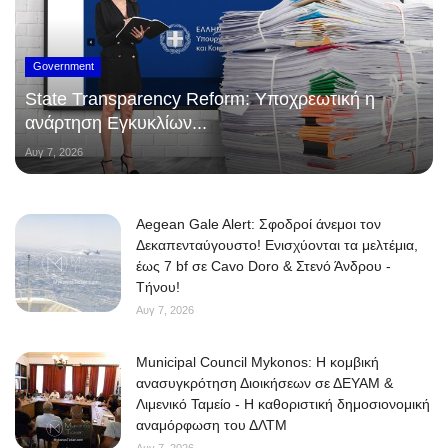
Government
State Transparency Reform: Υποχρεωτική η
ανάρτηση Εγκυκλίων...
Αυγ 7, 2026
Aegean Gale Alert: Σφοδροί άνεμοι τον
Δεκαπενταύγουστο! Ενισχύονται τα μελτέμια,
έως 7 bf σε Cavo Doro & Στενό Άνδρου -
Τήνου!
Αυγ 7, 2026
Municipal Council Mykonos: Η κομβική
ανασυγκρότηση Διοικήσεων σε ΔΕΥΑΜ &
Λιμενικό Ταμείο - Η καθοριστική δημοσιονομική
αναμόρφωση του ΔΛΤΜ
Αυγ 7, 2026