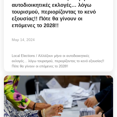
αυτοδιοικητικές εκλογές… λόγω
Greece
τουρισμού, περιορίζοντας το κενό
εξουσίας!! Πότε θα γίνουν οι
Entertainment
επόμενες το 2028!!
Arts & Culture
Μαρ 14, 2024
Mykonos
Local Elections / Αλλάζουν μήνα οι αυτοδιοικητικές
Mykonos Ticker TV
εκλογές… λόγω τουρισμού, περιορίζοντας το κενό εξουσίας!!
Πότε θα γίνουν οι επόμενες το 2028!!
Sport
Sustainability
Health
In Pictures