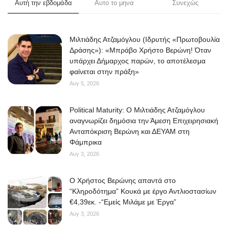
Αυτή την εβδομάδα
Αυτο το μηνα
Συνεχώς
Μιλτιάδης Ατζαμόγλου (Ιδρυτής «Πρωτοβουλία
Δράσης»): «Μπράβο Χρήστο Βερώνη! Όταν
υπάρχει Δήμαρχος παρών, το αποτέλεσμα
φαίνεται στην πράξη»
Αυγ 5, 2026
Political Maturity: Ο Μιλτιάδης Ατζαμόγλου
αναγνωρίζει δημόσια την Άμεση Επιχειρησιακή
Ανταπόκριση Βερώνη και ΔΕΥΑΜ στη
Φάμπρικα
Αυγ 3, 2026
O Χρήστος Βερώνης απαντά στο
“Κληροδότημα” Κουκά με έργο Αντλιοστασίων
€4,39εκ. -“Εμείς Μιλάμε με Έργα”
Αυγ 3, 2026