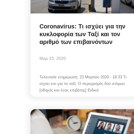
Coronavirus: Τι ισχύει για την
κυκλοφορία των Ταξί και τον
ΜΠΞ: Η δημόσια αναγνώρ
αριθμό των επιβαινόντων
του Μιλτιάδη Ατζαμόγλου γ
την...
Μαρ 23, 2020
Αυγ 4, 2026
Τελευταία ενημέρωση: 23 Μαρτίου 2020 - 18:33 Τι
ισχύει και για τα ταξί: Ο περιορισμός δύο ατόμων
Η δημόσια αναγνώριση της άμεσης διαχείρι
[οδηγός και ένας επιβάτης] Ειδικά
περιστατικού στη Φάμπρικα από ιστορικό...