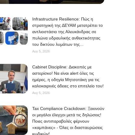
Infrastructure Resilience: Πώς η
στρατηγική της ΔΕΥΑΜ μετατρέπει το
αντλιοστάσιο της Αλευκάνδρας σε
πυλώνα υδραυλικής ανθεκτικότητας
του δικτύου λυμάτων της...
Αυγ 5, 2026
Cabinet Discipline: Διακοπές με
αστερίσκο! Να είναι alert όλες τις
ημέρες, η οδηγία Μητσοτάκη για τις
καλοκαιρινές άδειες στο επιτελείο του!
Αυγ 5, 2026
Tax Compliance Crackdown: Ξεκινούν
οι μεγάλοι έλεγχοι μετά τις δηλώσεις!
Ποιες αντιπαραβολές φέρνουν
«καμπάνες» - Όλες οι διασταυρώσεις
κωδικών!