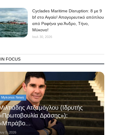
Cyclades Maritime Disruption: 8 με 9
bf στο Αιγαίο! Απαγορευτικό απόπλου
από Ραφήνα για Άνδρο, Τήνο,
Μύκονο!
Ιουλ 30, 2026
IN FOCUS
Mykonos News
Μιλτιάδης Ατζαμόγλου (Ιδρυτής
«Πρωτοβουλία Δράσης»):
«Μπράβο...
Αυγ 5, 2026