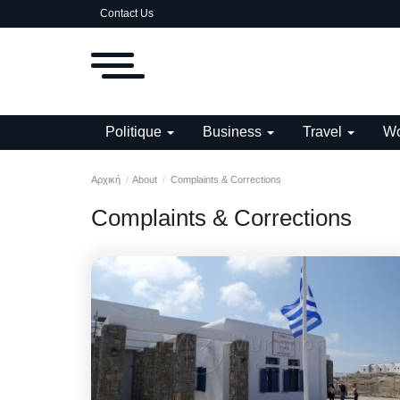
Contact Us
Politique
Business
Travel
Wo
Αρχική
About
Complaints & Corrections
Complaints & Corrections