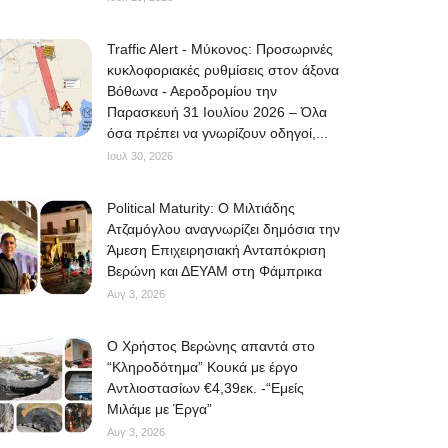
Traffic Alert - Μύκονος: Προσωρινές
κυκλοφοριακές ρυθμίσεις στον άξονα
Βόθωνα - Αεροδρομίου την
Παρασκευή 31 Ιουλίου 2026 – Όλα
όσα πρέπει να γνωρίζουν οδηγοί,...
Ιουλ 30, 2026
Political Maturity: Ο Μιλτιάδης
Ατζαμόγλου αναγνωρίζει δημόσια την
Άμεση Επιχειρησιακή Ανταπόκριση
Βερώνη και ΔΕΥΑΜ στη Φάμπρικα
Αυγ 3, 2026
O Χρήστος Βερώνης απαντά στο
“Κληροδότημα” Κουκά με έργο
Αντλιοστασίων €4,39εκ. -“Εμείς
Μιλάμε με Έργα”
Αυγ 3, 2026