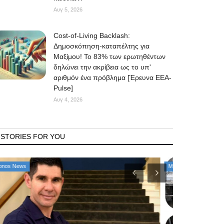
Αυγ 5, 2026
Cost-of-Living Backlash:
Δημοσκόπηση-καταπέλτης για
Μαξίμου! Το 83% των ερωτηθέντων
δηλώνει την ακρίβεια ως το υπ'
αριθμόν ένα πρόβλημα [Έρευνα ΕΕΑ-
Pulse]
Αυγ 4, 2026
STORIES FOR YOU
Mykonos Δ.Ε.Υ.Α. Μυκόνου
Government