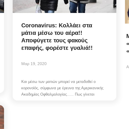
Coronavirus: Κολλάει στα
μάτια μέσω του αέρα!!
ιση
Μιλτιάδης Ατζαμόγλου (Ιδρυτής
Αποφύγετε τους φακούς
ια
«Πρωτοβουλία Δράσης»):
επαφής, φορέστε γυαλιά!!
«Μπράβο...
Μαρ 19, 2020
Αυγ 5, 2026
Και μέσω των ματιών μπορεί να μεταδοθεί ο
σης του
Η επίσημη θέση του ιδρυτή της «Πρωτοβουλίας
κορονοϊός, σύμφωνα με έρευνα της Αμερικανικής
Δράσης» και πρώην Αντιδημάρχου Μυκόνου,...
Ακαδημίας Οφθαλμολογίας...... Πως γίνεται