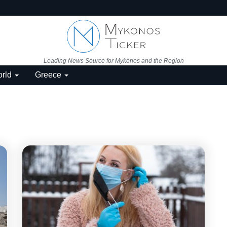
Leading News Source for Mykonos and the Region
rld
Greece