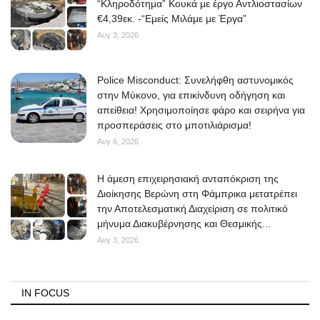
“Κληροδότημα” Κουκά με έργο Αντλιοστασίων
€4,39εκ. -“Εμείς Μιλάμε με Έργα”
Elections 2023
Αυγ 3, 2026
Γλώσσα
Police Misconduct: Συνελήφθη αστυνομικός
Ελληνικά
English
στην Μύκονο, για επικίνδυνη οδήγηση και
απείθεια! Χρησιμοποίησε φάρο και σειρήνα για
προσπεράσεις στο μποτιλιάρισμα!
Αυγ 6, 2026
Η άμεση επιχειρησιακή ανταπόκριση της
Διοίκησης Βερώνη στη Φάμπρικα μετατρέπει
την Αποτελεσματική Διαχείριση σε πολιτικό
μήνυμα Διακυβέρνησης και Θεσμικής...
Αυγ 3, 2026
IN FOCUS