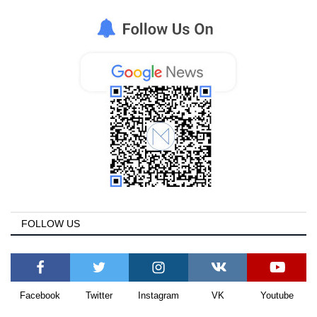
Greece
Entertainment
Arts & Culture
Mykonos
Mykonos Ticker TV
Sport
FOLLOW US
Health
Sustainability
Facebook
Twitter
Instagram
VK
Youtube
In Pictures