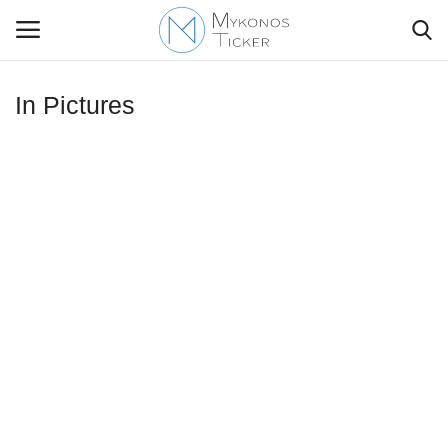
In Pictures
Contact Us
Politique
Business
Travel
World
Style Adorés