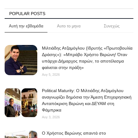
Science & Tech
POPULAR POSTS
Aegean Islands
Αυτή την εβδομάδα
Αυτο το μηνα
Συνεχώς
Σεβασμιώτατος Δωρόθεος Β’
Μιλτιάδης Ατζαμόγλου (Ιδρυτής «Πρωτοβουλία
Δράσης»): «Μπράβο Χρήστο Βερώνη! Όταν
Cost Of Living Crisis
υπάρχει Δήμαρχος παρών, το αποτέλεσμα
φαίνεται στην πράξη»
Opinion + Analysis
Αυγ 5, 2026
L’Art des Sens
Political Maturity: Ο Μιλτιάδης Ατζαμόγλου
αναγνωρίζει δημόσια την Άμεση Επιχειρησιακή
All News
Ανταπόκριση Βερώνη και ΔΕΥΑΜ στη
Φάμπρικα
Αυγ 3, 2026
Local Elections 2023
O Χρήστος Βερώνης απαντά στο
About