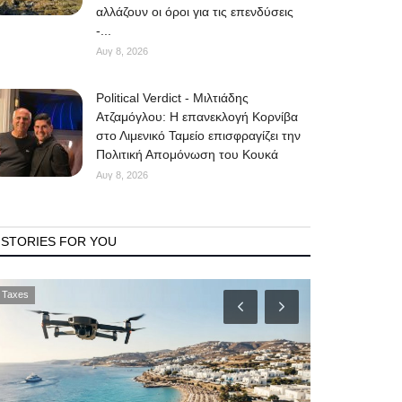
αλλάζουν οι όροι για τις επενδύσεις
-...
Αυγ 8, 2026
Political Verdict - Μιλτιάδης
Ατζαμόγλου: Η επανεκλογή Κορνίβα
στο Λιμενικό Ταμείο επισφραγίζει την
Πολιτική Απομόνωση του Κουκά
Αυγ 8, 2026
STORIES FOR YOU
Fetes
Government