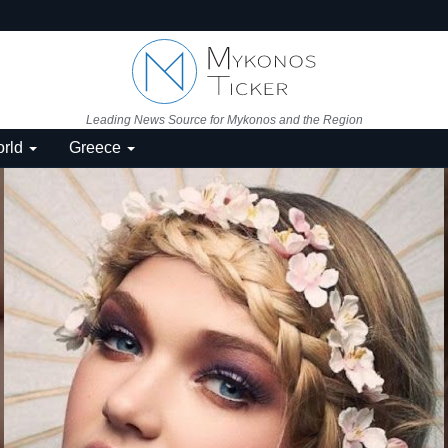
Leading News Source for Mykonos and the Region
rld
Greece