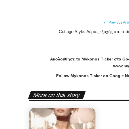
Previous Arti
Cottage Style: Αέρας εξοχής στο σπίτι
Ακολούθησε το
Mykonos
Ticker
στο
Go
www
.
my
Follow Mykonos Ticker on
Google N
More on this story
Government