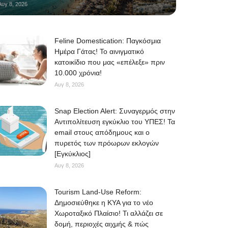
Αυγ 8, 2026
Feline Domestication: Παγκόσμια
Ημέρα Γάτας! Το αινιγματικό
κατοικίδιο που μας «επέλεξε» πριν
10.000 χρόνια!
Αυγ 8, 2026
Snap Election Alert: Συναγερμός στην
Αντιπολίτευση εγκύκλιο του ΥΠΕΣ! Τα
email στους απόδημους και ο
πυρετός των πρόωρων εκλογών
[Εγκύκλιος]
Αυγ 8, 2026
Tourism Land-Use Reform:
Δημοσιεύθηκε η ΚΥΑ για το νέο
Χωροταξικό Πλαίσιο! Τι αλλάζει σε
δομή, περιοχές αιχμής & πώς