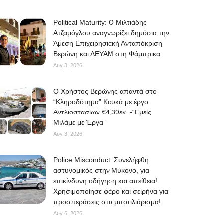
Political Maturity: Ο Μιλτιάδης
Ατζαμόγλου αναγνωρίζει δημόσια την
Άμεση Επιχειρησιακή Ανταπόκριση
Βερώνη και ΔΕΥΑΜ στη Φάμπρικα
Αυγ 3, 2026
O Χρήστος Βερώνης απαντά στο
“Κληροδότημα” Κουκά με έργο
Αντλιοστασίων €4,39εκ. -“Εμείς
Μιλάμε με Έργα”
Αυγ 3, 2026
Police Misconduct: Συνελήφθη
αστυνομικός στην Μύκονο, για
επικίνδυνη οδήγηση και απείθεια!
Χρησιμοποίησε φάρο και σειρήνα για
προσπεράσεις στο μποτιλιάρισμα!
Αυγ 6, 2026