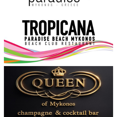
Science & Tech
Aegean Islands
Σεβασμιώτατος Δωρόθεος Β’
Cost Of Living Crisis
Opinion + Analysis
L’Art des Sens
All News
Local Elections 2023
About