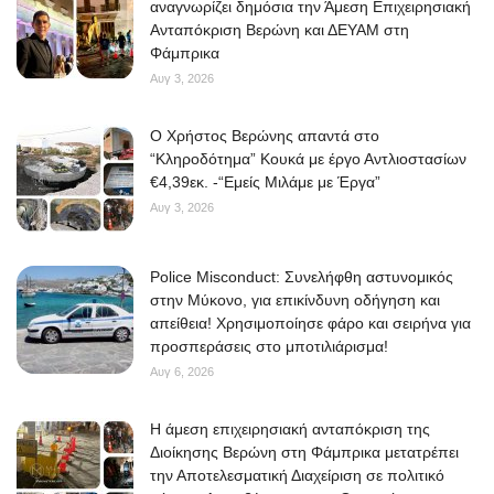
αναγνωρίζει δημόσια την Άμεση Επιχειρησιακή
Ανταπόκριση Βερώνη και ΔΕΥΑΜ στη
Φάμπρικα
Αυγ 3, 2026
O Χρήστος Βερώνης απαντά στο
“Κληροδότημα” Κουκά με έργο Αντλιοστασίων
€4,39εκ. -“Εμείς Μιλάμε με Έργα”
Αυγ 3, 2026
Police Misconduct: Συνελήφθη αστυνομικός
στην Μύκονο, για επικίνδυνη οδήγηση και
απείθεια! Χρησιμοποίησε φάρο και σειρήνα για
προσπεράσεις στο μποτιλιάρισμα!
Αυγ 6, 2026
Η άμεση επιχειρησιακή ανταπόκριση της
Διοίκησης Βερώνη στη Φάμπρικα μετατρέπει
την Αποτελεσματική Διαχείριση σε πολιτικό