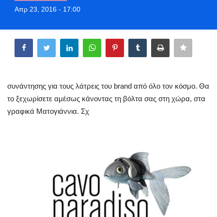
Greece
Απρ 23, 2016 - 17:00
Share
Entertainment
Arts & Culture
Mykonos
συνάντησης για τους λάτρεις του brand από όλο τον κόσμο. Θα
το ξεχωρίσετε αμέσως κάνοντας τη βόλτα σας στη χώρα, στα
Mykonos Ticker TV
γραφικά Ματογιάννια. Σχ
Sport
Health
Sustainability
In Pictures