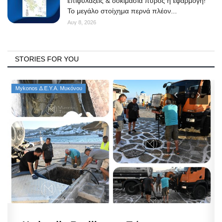
επιφυλάξεις & δοκιμασία πυρός η εφαρμογή!
Το μεγάλο στοίχημα περνά πλέον...
Αυγ 8, 2026
STORIES FOR YOU
Mykonos Δ.Ε.Υ.Α. Μυκόνου