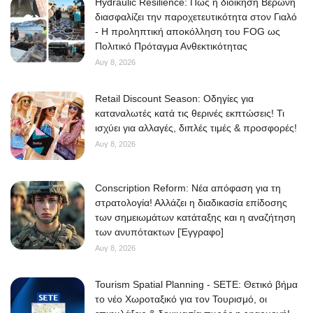
Hydraulic Resilience: Πώς η διοίκηση Βερώνη
διασφαλίζει την παροχετευτικότητα στον Γιαλό
- Η προληπτική αποκόλληση του FOG ως
Πολιτικό Πρόταγμα Ανθεκτικότητας
Αυγ 8, 2026
Retail Discount Season: Οδηγίες για
καταναλωτές κατά τις θερινές εκπτώσεις! Τι
ισχύει για αλλαγές, διπλές τιμές & προσφορές!
Αυγ 8, 2026
Conscription Reform: Νέα απόφαση για τη
στρατολογία! Αλλάζει η διαδικασία επίδοσης
των σημειωμάτων κατάταξης και η αναζήτηση
των ανυπότακτων [Έγγραφο]
Αυγ 8, 2026
Tourism Spatial Planning - SETE: Θετικό βήμα
το νέο Χωροταξικό για τον Τουρισμό, οι