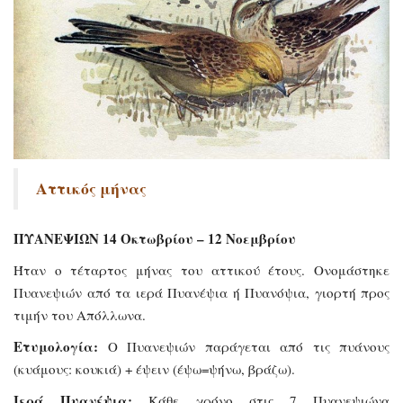
Αττικός μήνας
ΠΥΑΝΕΨΙΩΝ 14 Οκτωβρίου – 12 Νοεμβρίου
Ήταν ο τέταρτος μήνας του αττικού έτους. Ονομάστηκε
Πυανεψιών από τα ιερά Πυανέψια ή Πυανόψια, γιορτή προς
τιμήν του Απόλλωνα.
Ετυμολογία:
Ο Πυανεψιών παράγεται από τις πυάνους
(κυάμους: κουκιά) + έψειν (έψω=ψήνω, βράζω).
Ιερά Πυανέψια:
Κάθε χρόνο στις 7 Πυανεψιώνα