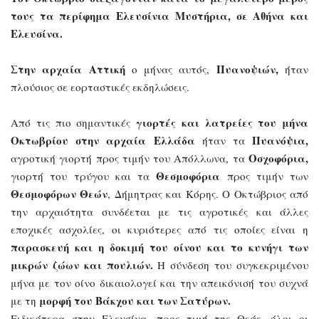
τους τα περίφημα Ελευσίνια Μυστήρια, σε Αθήνα και
Ελευσίνα.
Στην αρχαία Αττική
Πυανοψιών,
ο μήνας αυτός,
ήταν
πλούσιος σε εορταστικές εκδηλώσεις.
γιορτές και λατρείες του μήνα
Από τις πιο σημαντικές
Οκτωβρίου στην αρχαία Ελλάδα
Πυανόψια,
ήταν τα
Οσχοφόρια,
αγροτική γιορτή προς τιμήν του Απόλλωνα, τα
Θεσμοφόρια
γιορτή του τρύγου και τα
προς τιμήν των
Θεσμοφόρων Θεών
, Δήμητρας και Κόρης.
Ο Οκτώβριος από
την αρχαιότητα συνδέεται με τις αγροτικές και άλλες
εποχικές ασχολίες, οι κυριότερες από τις οποίες είναι η
παρασκευή και η δοκιμή του οίνου και το κυνήγι των
μικρών ζώων και πουλιών.
Η σύνδεση του συγκεκριμένου
μήνα με τον οίνο δικαιολογεί και την απεικόνισή του συχνά
μορφή του Βάκχου και των Σατύρων.
με τη
Ειδικότερα στην Ελευσίνα, προς τιμή της Θεάς, όλοι οι