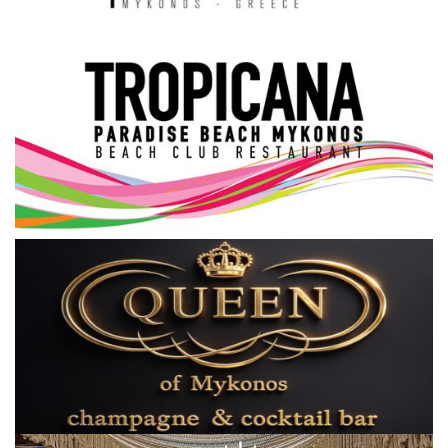
Science & Tech
Aegean Islands
Σεβασμιώτατος Δωρόθεος Β’
Cost Of Living Crisis
Opinion + Analysis
L’Art des Sens
All News
Local Elections 2023
About