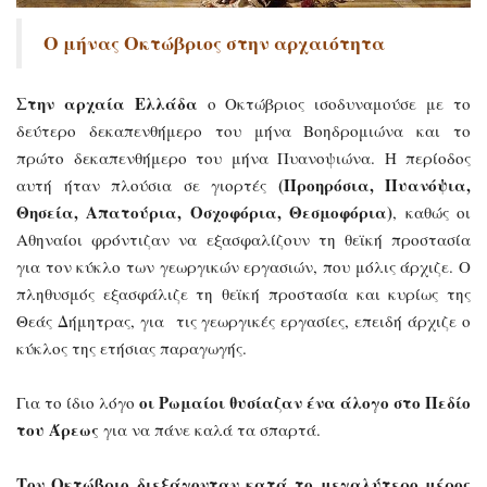
Ο μήνας Οκτώβριος στην αρχαιότητα
Στην αρχαία Ελλάδα
ο Οκτώβριος ισοδυναμούσε με το
δεύτερο δεκαπενθήμερο του μήνα Βοηδρομιώνα και το
πρώτο δεκαπενθήμερο του μήνα Πυανοψιώνα. Η περίοδος
(Προηρόσια, Πυανόψια,
αυτή ήταν πλούσια σε γιορτές
Θησεία, Απατούρια, Οσχοφόρια, Θεσμοφόρια)
, καθώς οι
Αθηναίοι φρόντιζαν να εξασφαλίζουν τη θεϊκή προστασία
για τον κύκλο των γεωργικών εργασιών, που μόλις άρχιζε. Ο
πληθυσμός εξασφάλιζε τη θεϊκή προστασία και κυρίως της
Θεάς Δήμητρας, για τις γεωργικές εργασίες, επειδή άρχιζε ο
κύκλος της ετήσιας παραγωγής.
οι Ρωμαίοι θυσίαζαν ένα άλογο στο Πεδίο
Για το ίδιο λόγο
του Άρεως
για να πάνε καλά τα σπαρτά.
Τον Οκτώβριο διεξάγονταν κατά το μεγαλύτερο μέρος