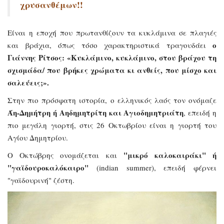
χρυσανθέμων!!
Είναι η εποχή που πρωτανθίζουν τα κυκλάμινα σε πλαγιές
ο
και βράχια, όπως τόσο χαρακτηριστικά τραγουδάει
Γιάννης Ρίτσος: «Κυκλάμινο, κυκλάμινο, στου βράχου τη
σχισμάδα/ που βρήκες χρώματα κι ανθείς, που μίσχο και
σαλεύεις;».
Στην πιο πρόσφατη ιστορία, ο ελληνικός λαός τον ονόμαζε
Άη-Δημήτρη ή Αηδημητρίτη και Αγιοδημητριάτη
, επειδή η
πιο μεγάλη γιορτή, στις 26 Οκτωβρίου είναι η γιορτή του
Αγίου Δημητρίου.
"μικρό καλοκαιράκι" ή
Ο Οκτώβρης ονομάζεται και
"γαϊδουροκαλόκαιρο"
(indian summer), επειδή φέρνει
"γαϊδουρινή" ζέστη.