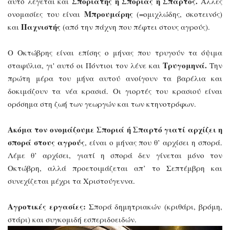
Σποριάτης ή Σποριάς ή Σπαρτός.
αυτό λέγεται και
Άλλες
Μπρουμάρης
ονομασίες του είναι
(=ομιχλώδης, σκοτεινός)
Παχνιστής
και
(από την πάχνη που πέφτει στους αγρούς).
Ο Οκτώβρης είναι επίσης ο μήνας που τρυγούν τα όψιμα
Τρυγομηνά.
σταφύλια, γι' αυτό οι Πόντιοι τον λένε και
Την
πρώτη μέρα του μήνα αυτού ανοίγουν τα βαρέλια και
δοκιμάζουν τα νέα κρασιά. Οι γιορτές του κρασιού είναι
ορόσημα στη ζωή των γεωργών και των κτηνοτρόφων.
Ακόμα τον ονομάζουμε Σποριά ή Σπαρτό γιατί αρχίζει η
σπορά στους αγρούς
, είναι ο μήνας που θ’ αρχίσει η σπορά.
Λέμε θ’ αρχίσει, γιατί η σπορά δεν γίνεται μόνο τον
Οκτώβρη, αλλά προετοιμάζεται απ’ το Σεπτέμβρη και
συνεχίζεται μέχρι τα Χριστούγεννα.
Αγροτικές εργασίες:
Σπορά δημητριακών (κριθάρι, βρόμη,
στάρι) και συγκομιδή εσπεριδοειδών.