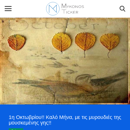
Contact Us
Politique
Business
Travel
World
1η Οκτωβρίου!! Καλό Μήνα, με τις μυρουδιές της
Style Adorés
μουσκεμένης γης!!