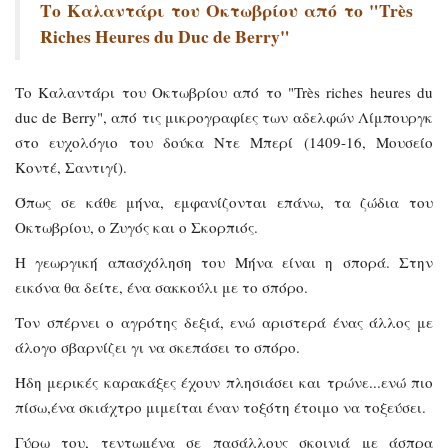
Το Καλαντάρι του Οκτωβρίου από το "Très
Riches Heures du Duc de Berry"
Το Καλαντάρι του Οκτωβρίου από το "Très riches heures du
duc de Berry", από τις μικρογραφίες των αδελφών Λίμπουργκ
στο ευχολόγιο του δούκα Ντε Μπερί (1409-16, Μουσείο
Κοντέ, Σαντιγί).
Όπως σε κάθε μήνα, εμφανίζονται επάνω, τα ζώδια του
Οκτωβρίου, ο Ζυγός και ο Σκορπιός.
Η γεωργική απασχόληση του Μήνα είναι η σπορά. Στην
εικόνα θα δείτε, ένα σακκούλι με το σπόρο.
Τον σπέρνει ο αγρότης δεξιά, ενώ αριστερά ένας άλλ
ος με
άλογο σβαρνίζει γι να σκεπάσει το σπόρο.
Ήδη μερικές καρακάξες έχουν πλησιάσει και τρώνε...ενώ πιο
πίσω,ένα σκιάχτρο μιμείται έναν τοξότη έτοιμο να τοξεύσει.
Γύρω του, τεντωμένα σε πασάλλους σκοινιά με άσπρα