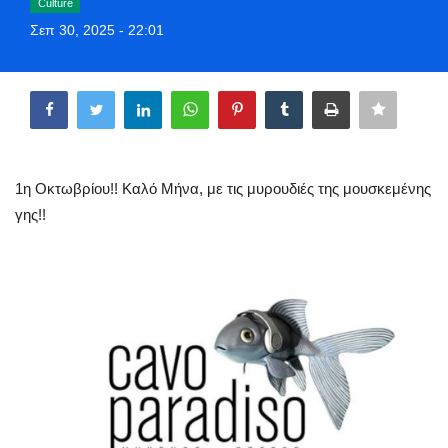
Culture
Greece
Σεπ 30, 2025 - 22:01
Entertainment
Share
Arts & Culture
Mykonos
1η Οκτωβρίου!! Καλό Μήνα, με τις μυρουδιές της μουσκεμένης
γης!!
Mykonos Ticker TV
Sport
Health
Sustainability
In Pictures