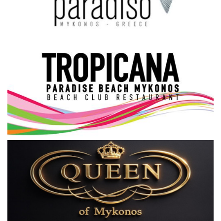
Science & Tech
Aegean Islands
Σεβασμιώτατος Δωρόθεος Β’
Cost Of Living Crisis
Opinion + Analysis
L’Art des Sens
Local Elections 2023
All News
About