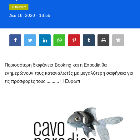
Style Adorés
e-tourism
Δεκ 18, 2020 - 18:55
Entertainment
Share
Arts & Culture
Mykonos
Περισσότερη διαφάνεια Booking και η Expedia θα
Mykonos Ticker TV
ενημερώνουν τους καταναλωτές με μεγαλύτερη σαφήνεια για
τις προσφορές τους .......... Η Ευρωπ
Sport
Health
Sustainability
In Pictures