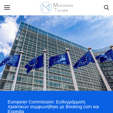
Contact Us
Politique
Business
Travel
World
European Commission: Ευθυγράμμιση
Greece
πρακτικών συμφωνήθηκε με Booking.com και
Expedia