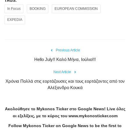
TAGS:
In Focus
BOOKING
EUROPEAN COMMISSION
EXPEDIA
Previous Article
Hello July!! Καλό Μήνα, Ιούλιο!!!
Next Article
Χρόνια Πολλά στις εορτάζουσες και τους εορτάζοντες από τον
Αλέξανδρο Κουκά
Ακολούθησε το
Mykonos
Ticker
στο
Google
News
!
Live
όλες
οι εξελίξεις, με το κύρος του
www
.
mykonosticker
.
com
Follow Mykonos Ticker on
Google News
to be the first to