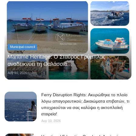
Municipal council
Maritime Heritage: Ο Σταύρος Γρύμπλας
αναδεικνύει τη Θαλάσσια...
Αυγ 10, 2026
Ferry Disruption Rights: Ακυρώθηκε το πλοίο
λόγω απαγορευτικού; Δικαιώματα επιβατών, τι
υποχρεούται να σας καλύψει η ακτοπλοϊκή
εταιρεία!
Αυγ 10, 2026