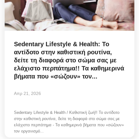
Science & Tech
Aegean Islands
Σεβασμιώτατος Δωρόθεος Β’
Sedentary Lifestyle & Health: Το
αντίδοτο στην καθιστική ρουτίνα,
Cost Of Living Crisis
δείτε τη διαφορά στο σώμα σας με
ελάχιστο περπάτημα!! Τα καθημερινά
Opinion + Analysis
βήματα που «σώζουν» τον...
L’Art des Sens
Απρ 21, 2026
All News
Sedentary Lifestyle & Health / Καθιστική ζωή!! Το αντίδοτο
στην καθιστική ρουτίνα, δείτε τη διαφορά στο σώμα σας με
Local Elections 2023
ελάχιστο περπάτημα - Τα καθημερινά βήματα που «σώζουν»
τον οργανισμό...
About