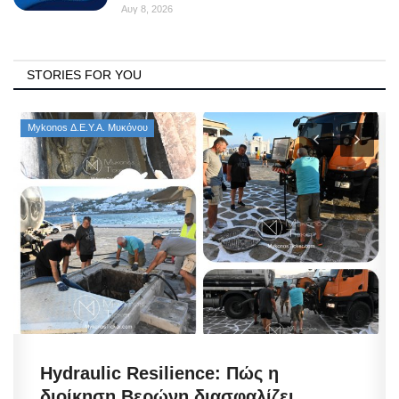
Αυγ 8, 2026
STORIES FOR YOU
Mykonos Δ.Ε.Υ.Α. Μυκόνου
Hydraulic Resilience: Πώς η
διοίκηση Βερώνη διασφαλίζει...