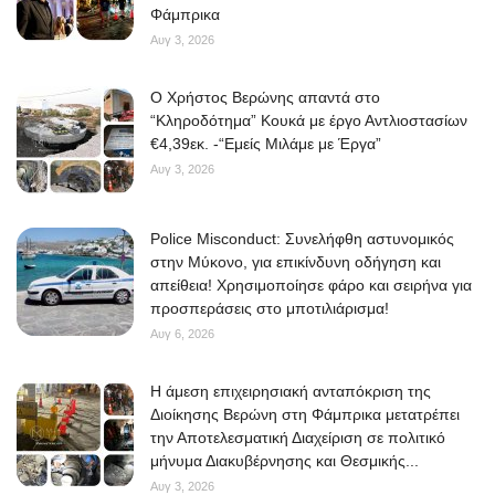
Φάμπρικα
Αυγ 3, 2026
O Χρήστος Βερώνης απαντά στο
“Κληροδότημα” Κουκά με έργο Αντλιοστασίων
€4,39εκ. -“Εμείς Μιλάμε με Έργα”
Αυγ 3, 2026
Police Misconduct: Συνελήφθη αστυνομικός
στην Μύκονο, για επικίνδυνη οδήγηση και
απείθεια! Χρησιμοποίησε φάρο και σειρήνα για
προσπεράσεις στο μποτιλιάρισμα!
Αυγ 6, 2026
Η άμεση επιχειρησιακή ανταπόκριση της
Διοίκησης Βερώνη στη Φάμπρικα μετατρέπει
την Αποτελεσματική Διαχείριση σε πολιτικό
μήνυμα Διακυβέρνησης και Θεσμικής...
Αυγ 3, 2026