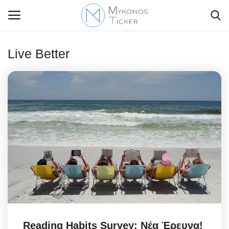
Live Better
Contact Us
Politique
Business
Travel
World
Style Adorés
Reading Habits Survey: Νέα Έρευνα!