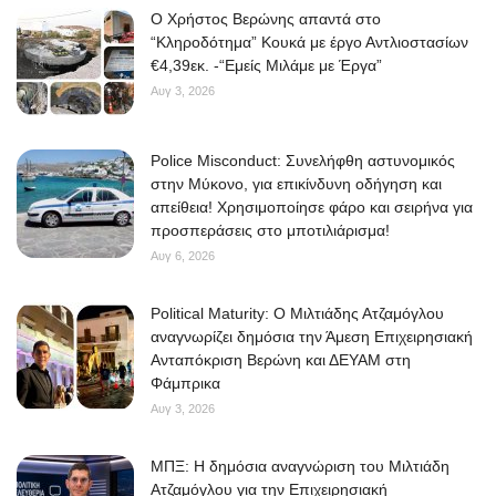
O Χρήστος Βερώνης απαντά στο
“Κληροδότημα” Κουκά με έργο Αντλιοστασίων
€4,39εκ. -“Εμείς Μιλάμε με Έργα”
Αυγ 3, 2026
Police Misconduct: Συνελήφθη αστυνομικός
στην Μύκονο, για επικίνδυνη οδήγηση και
απείθεια! Χρησιμοποίησε φάρο και σειρήνα για
προσπεράσεις στο μποτιλιάρισμα!
Αυγ 6, 2026
Political Maturity: Ο Μιλτιάδης Ατζαμόγλου
αναγνωρίζει δημόσια την Άμεση Επιχειρησιακή
Ανταπόκριση Βερώνη και ΔΕΥΑΜ στη
Φάμπρικα
Αυγ 3, 2026
ΜΠΞ: Η δημόσια αναγνώριση του Μιλτιάδη
Ατζαμόγλου για την Επιχειρησιακή