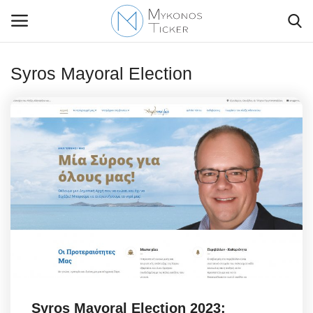
Syros Mayoral Election
Contact Us
Politique
Business
Travel
World
Style Adorés
Syros Mayoral Election 2023: