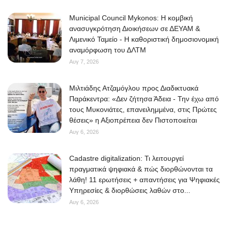
Municipal Council Mykonos: Η κομβική
ανασυγκρότηση Διοικήσεων σε ΔΕΥΑΜ &
Λιμενικό Ταμείο - Η καθοριστική δημοσιονομική
αναμόρφωση του ΔΛΤΜ
Αυγ 7, 2026
Μιλτιάδης Ατζαμόγλου προς Διαδικτυακά
Παράκεντρα: «Δεν ζήτησα Άδεια - Την έχω από
τους Μυκονιάτες, επανειλημμένα, στις Πρώτες
θέσεις» η Αξιοπρέπεια δεν Πιστοποιείται
Αυγ 6, 2026
Cadastre digitalization: Τι λειτουργεί
πραγματικά ψηφιακά & πώς διορθώνονται τα
λάθη! 11 ερωτήσεις + απαντήσεις για Ψηφιακές
Υπηρεσίες & διορθώσεις λαθών στο...
Αυγ 6, 2026