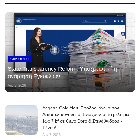
Government
State Transparency Reform: Υποχρεωτική η
ανάρτηση Εγκυκλίων...
Αυγ 7, 2026
Aegean Gale Alert: Σφοδροί άνεμοι τον
Δεκαπενταύγουστο! Ενισχύονται τα μελτέμια,
έως 7 bf σε Cavo Doro & Στενό Άνδρου -
Τήνου!
Αυγ 7, 2026