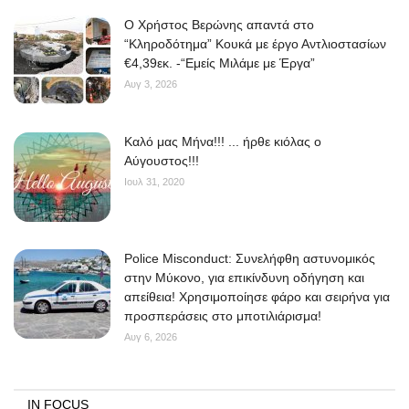
O Χρήστος Βερώνης απαντά στο
“Κληροδότημα” Κουκά με έργο Αντλιοστασίων
€4,39εκ. -“Εμείς Μιλάμε με Έργα”
Αυγ 3, 2026
Kαλό μας Μήνα!!! ... ήρθε κιόλας ο
Αύγουστος!!!
Ιουλ 31, 2020
Police Misconduct: Συνελήφθη αστυνομικός
στην Μύκονο, για επικίνδυνη οδήγηση και
απείθεια! Χρησιμοποίησε φάρο και σειρήνα για
προσπεράσεις στο μποτιλιάρισμα!
Αυγ 6, 2026
IN FOCUS