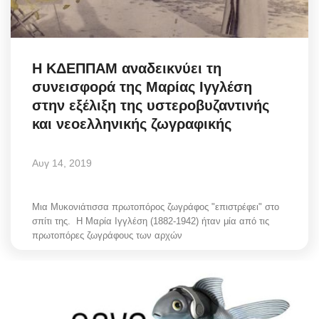
Science & Tech
Aegean Islands
Η ΚΔΕΠΠΑΜ αναδεικνύει τη
συνεισφορά της Μαρίας Ιγγλέση
Σεβασμιώτατος Δωρόθεος Β’
στην εξέλιξη της υστεροβυζαντινής
και νεοελληνικής ζωγραφικής
Cost Of Living Crisis
Αυγ 14, 2019
Opinion + Analysis
L’Art des Sens
Μια Μυκονιάτισσα πρωτοπόρος ζωγράφος "επιστρέφει" στο
σπίτι της. Η Μαρία Ιγγλέση (1882-1942) ήταν μία από τις
πρωτοπόρες ζωγράφους των αρχών
All News
Local Elections 2023
About