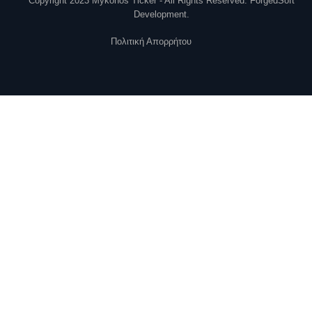
Copyright 2023 Mykonos Ticker - All Rights Reserved. ForgedSoft
Development.
Πολιτική Απορρήτου