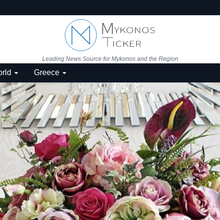
Leading News Source for Mykonos and the Region
rld
Greece