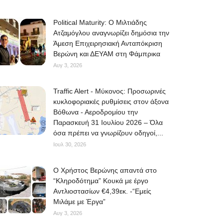
Political Maturity: Ο Μιλτιάδης
Ατζαμόγλου αναγνωρίζει δημόσια την
Άμεση Επιχειρησιακή Ανταπόκριση
Βερώνη και ΔΕΥΑΜ στη Φάμπρικα
Αυγ 3, 2026
Traffic Alert - Μύκονος: Προσωρινές
κυκλοφοριακές ρυθμίσεις στον άξονα
Βόθωνα - Αεροδρομίου την
Παρασκευή 31 Ιουλίου 2026 – Όλα
όσα πρέπει να γνωρίζουν οδηγοί,...
Ιουλ 30, 2026
O Χρήστος Βερώνης απαντά στο
“Κληροδότημα” Κουκά με έργο
Αντλιοστασίων €4,39εκ. -“Εμείς
Μιλάμε με Έργα”
Αυγ 3, 2026