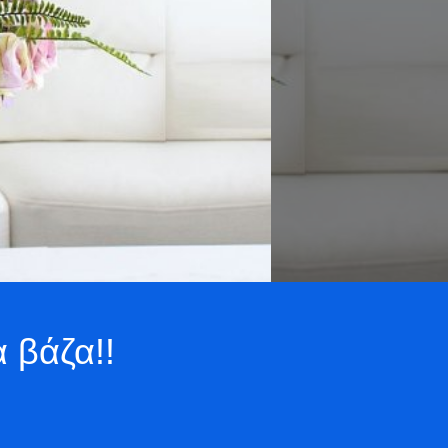
α βάζα!!