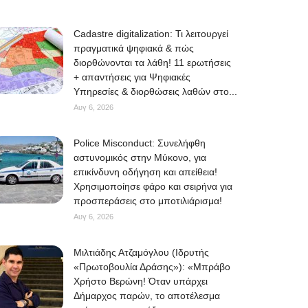
Cadastre digitalization: Τι λειτουργεί
πραγματικά ψηφιακά & πώς
διορθώνονται τα λάθη! 11 ερωτήσεις
+ απαντήσεις για Ψηφιακές
Υπηρεσίες & διορθώσεις λαθών στο...
Αυγ 6, 2026
Police Misconduct: Συνελήφθη
αστυνομικός στην Μύκονο, για
επικίνδυνη οδήγηση και απείθεια!
Χρησιμοποίησε φάρο και σειρήνα για
προσπεράσεις στο μποτιλιάρισμα!
Αυγ 6, 2026
Μιλτιάδης Ατζαμόγλου (Ιδρυτής
«Πρωτοβουλία Δράσης»): «Μπράβο
Χρήστο Βερώνη! Όταν υπάρχει
Δήμαρχος παρών, το αποτέλεσμα