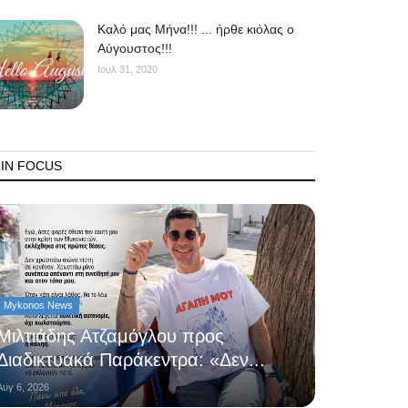
Kαλό μας Μήνα!!! ... ήρθε κιόλας ο
Αύγουστος!!!
Ιουλ 31, 2020
IN FOCUS
Mykonos News
Μιλτιάδης Ατζαμόγλου προς
Διαδικτυακά Παράκεντρα: «Δεν...
Αυγ 6, 2026