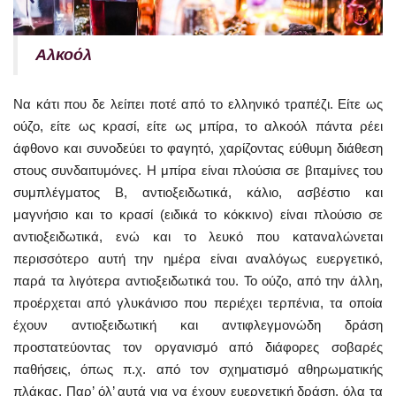
Αλκοόλ
Να κάτι που δε λείπει ποτέ από το ελληνικό τραπέζι. Είτε ως
ούζο, είτε ως κρασί, είτε ως μπίρα, το αλκοόλ πάντα ρέει
άφθονο και συνοδεύει το φαγητό, χαρίζοντας εύθυμη διάθεση
στους συνδαιτυμόνες. Η μπίρα είναι πλούσια σε βιταμίνες του
συμπλέγματος Β, αντιοξειδωτικά, κάλιο, ασβέστιο και
μαγνήσιο και το κρασί (ειδικά το κόκκινο) είναι πλούσιο σε
αντιοξειδωτικά, ενώ και το λευκό που καταναλώνεται
περισσότερο αυτή την ημέρα είναι αναλόγως ευεργετικό,
παρά τα λιγότερα αντιοξειδωτικά του. Το ούζο, από την άλλη,
προέρχεται από γλυκάνισο που περιέχει τερπένια, τα οποία
έχουν αντιοξειδωτική και αντιφλεγμονώδη δράση
προστατεύοντας τον οργανισμό από διάφορες σοβαρές
παθήσεις, όπως π.χ. από τον σχηματισμό αθηρωματικής
πλάκας. Παρ’ όλ’ αυτά για να έχουν ευεργετική δράση, όλα τα