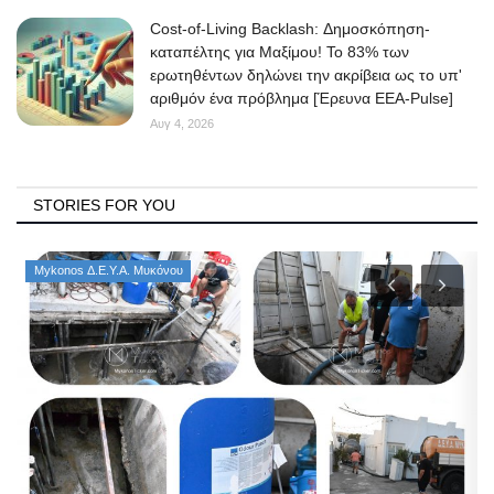
Cost-of-Living Backlash: Δημοσκόπηση-
καταπέλτης για Μαξίμου! Το 83% των
ερωτηθέντων δηλώνει την ακρίβεια ως το υπ'
αριθμόν ένα πρόβλημα [Έρευνα ΕΕΑ-Pulse]
Αυγ 4, 2026
STORIES FOR YOU
Mykonos Δ.Ε.Υ.Α. Μυκόνου