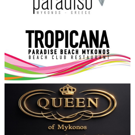
Science & Tech
Aegean Islands
Σεβασμιώτατος Δωρόθεος Β’
Cost Of Living Crisis
Opinion + Analysis
L’Art des Sens
Local Elections 2023
All News
About