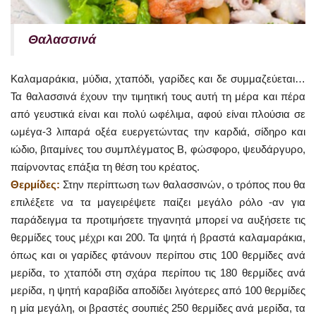
Θαλασσινά
Καλαμαράκια, μύδια, χταπόδι, γαρίδες και δε συμμαζεύεται…
Τα θαλασσινά έχουν την τιμητική τους αυτή τη μέρα και πέρα
από γευστικά είναι και πολύ ωφέλιμα, αφού είναι πλούσια σε
ωμέγα-3 λιπαρά οξέα ευεργετώντας την καρδιά, σίδηρο και
ιώδιο, βιταμίνες του συμπλέγματος Β, φώσφορο, ψευδάργυρο,
παίρνοντας επάξια τη θέση του κρέατος.
Θερμίδες:
Στην περίπτωση των θαλασσινών, ο τρόπος που θα
επιλέξετε να τα μαγειρέψετε παίζει μεγάλο ρόλο -αν για
παράδειγμα τα προτιμήσετε τηγανητά μπορεί να αυξήσετε τις
θερμίδες τους μέχρι και 200. Τα ψητά ή βραστά καλαμαράκια,
όπως και οι γαρίδες φτάνουν περίπου στις 100 θερμίδες ανά
μερίδα, το χταπόδι στη σχάρα περίπου τις 180 θερμίδες ανά
μερίδα, η ψητή καραβίδα αποδίδει λιγότερες από 100 θερμίδες
η μία μεγάλη, οι βραστές σουπιές 250 θερμίδες ανά μερίδα, τα