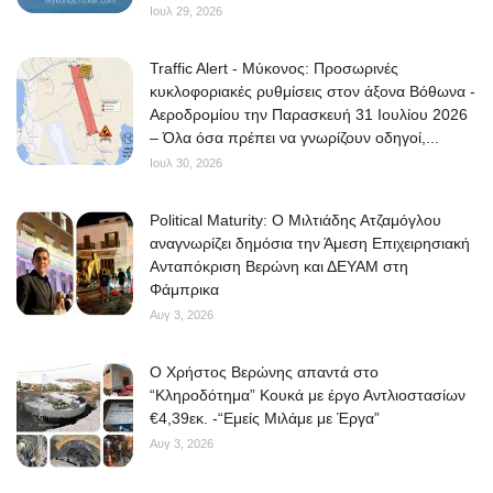
Ιουλ 29, 2026
Traffic Alert - Μύκονος: Προσωρινές
κυκλοφοριακές ρυθμίσεις στον άξονα Βόθωνα -
Αεροδρομίου την Παρασκευή 31 Ιουλίου 2026
– Όλα όσα πρέπει να γνωρίζουν οδηγοί,...
Ιουλ 30, 2026
Political Maturity: Ο Μιλτιάδης Ατζαμόγλου
αναγνωρίζει δημόσια την Άμεση Επιχειρησιακή
Ανταπόκριση Βερώνη και ΔΕΥΑΜ στη
Φάμπρικα
Αυγ 3, 2026
O Χρήστος Βερώνης απαντά στο
“Κληροδότημα” Κουκά με έργο Αντλιοστασίων
€4,39εκ. -“Εμείς Μιλάμε με Έργα”
Αυγ 3, 2026