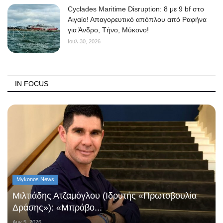
Cyclades Maritime Disruption: 8 με 9 bf στο
Αιγαίο! Απαγορευτικό απόπλου από Ραφήνα
για Άνδρο, Τήνο, Μύκονο!
Ιουλ 30, 2026
IN FOCUS
Mykonos News
Μιλτιάδης Ατζαμόγλου (Ιδρυτής «Πρωτοβουλία
Δράσης»): «Μπράβο...
Αυγ 5, 2026