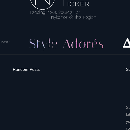
Random Posts
So
Su
la
yo
το