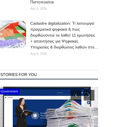
Πιστοποιείται
Αυγ 6, 2026
Cadastre digitalization: Τι λειτουργεί
πραγματικά ψηφιακά & πώς
διορθώνονται τα λάθη! 11 ερωτήσεις
+ απαντήσεις για Ψηφιακές
Υπηρεσίες & διορθώσεις λαθών στο...
Αυγ 6, 2026
STORIES FOR YOU
Mykonos Events
Mykonos News