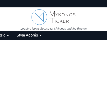
Leading News Source for Mykonos and the Region
rld
Style Adorés