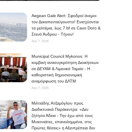
Aegean Gale Alert: Σφοδροί άνεμοι
τον Δεκαπενταύγουστο! Ενισχύονται
τα μελτέμια, έως 7 bf σε Cavo Doro &
Στενό Άνδρου - Τήνου!
Αυγ 7, 2026
Municipal Council Mykonos: Η
κομβική ανασυγκρότηση Διοικήσεων
σε ΔΕΥΑΜ & Λιμενικό Ταμείο - Η
καθοριστική δημοσιονομική
αναμόρφωση του ΔΛΤΜ
Αυγ 7, 2026
Μιλτιάδης Ατζαμόγλου προς
Διαδικτυακά Παράκεντρα: «Δεν
ζήτησα Άδεια - Την έχω από τους
Μυκονιάτες, επανειλημμένα, στις
Πρώτες θέσεις» η Αξιοπρέπεια δεν