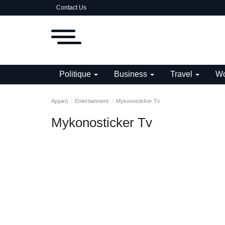
Contact Us
Politique
Business
Travel
Wo
Αρχική
Entertainment
Mykonosticker Tv
Mykonosticker Tv