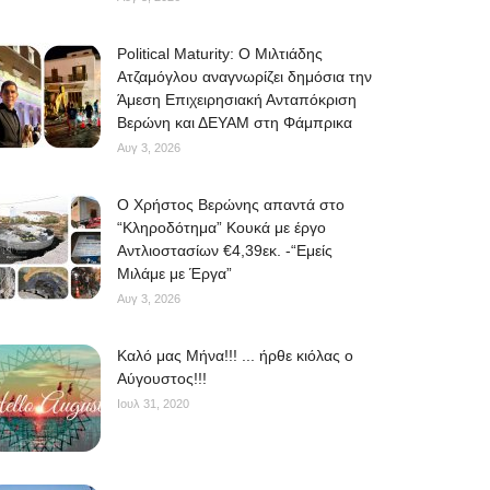
Political Maturity: Ο Μιλτιάδης
Ατζαμόγλου αναγνωρίζει δημόσια την
Άμεση Επιχειρησιακή Ανταπόκριση
Βερώνη και ΔΕΥΑΜ στη Φάμπρικα
Αυγ 3, 2026
O Χρήστος Βερώνης απαντά στο
“Κληροδότημα” Κουκά με έργο
Αντλιοστασίων €4,39εκ. -“Εμείς
Μιλάμε με Έργα”
Αυγ 3, 2026
Kαλό μας Μήνα!!! ... ήρθε κιόλας ο
Αύγουστος!!!
Ιουλ 31, 2020