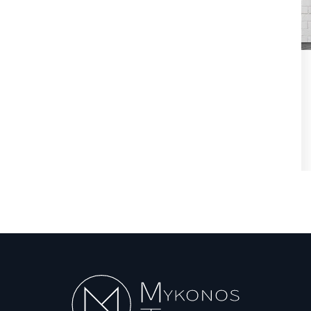
ήφθη
State Transparency Reform:
,
Υποχρεωτική η ανάρτηση
Εγκυκλίων...
Αυγ 7, 2026
θη
State Transparency Reform / Υποχρεωτική η
ανάρτηση Εγκυκλίων από 1η Οκτωβρίου! Ό,τι...