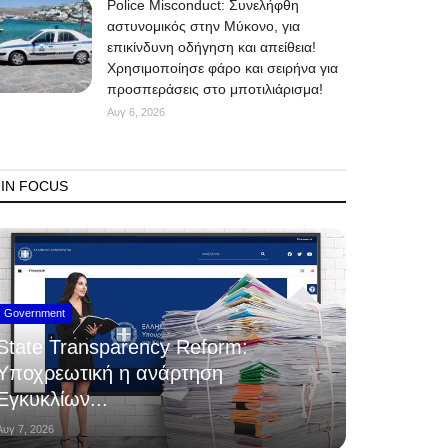
Police Misconduct: Συνελήφθη
αστυνομικός στην Μύκονο, για
επικίνδυνη οδήγηση και απείθεια!
Χρησιμοποίησε φάρο και σειρήνα για
προσπεράσεις στο μποτιλιάρισμα!
Αυγ 6, 2026
IN FOCUS
Government
State Transparency Reform:
Υποχρεωτική η ανάρτηση
Εγκυκλίων...
Αυγ 7, 2026