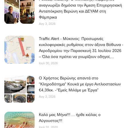
αναγνωρίζει δημόσια την Άμεση Επιχειρησιακή
Ανταπόκριση Βερώνη και ΔΕΥΑΜ στη
Φάμπρικα
Αυγ 3, 2026
Traffic Alert - Μύκονος: Προσωρινές
κυκλοφοριακές ρυθμίσεις στον άξονα Βόθωνα -
Αεροδρομίου την Παρασκευή 31 Ιουλίου 2026
– Όλα όσα πρέπει να γνωρίζουν οδηγοί,...
Ιουλ 30, 2026
O Χρήστος Βερώνης απαντά στο
“Κληροδότημα” Κουκά με έργο Αντλιοστασίων
€4,39εκ. -“Εμείς Μιλάμε με Έργα”
Αυγ 3, 2026
Kαλό μας Μήνα!!! ... ήρθε κιόλας ο
Αύγουστος!!!
Ιουλ 31, 2020