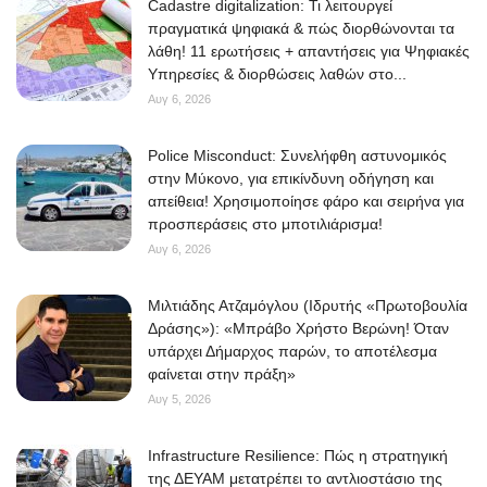
Cadastre digitalization: Τι λειτουργεί
πραγματικά ψηφιακά & πώς διορθώνονται τα
λάθη! 11 ερωτήσεις + απαντήσεις για Ψηφιακές
Υπηρεσίες & διορθώσεις λαθών στο...
Αυγ 6, 2026
Police Misconduct: Συνελήφθη αστυνομικός
στην Μύκονο, για επικίνδυνη οδήγηση και
απείθεια! Χρησιμοποίησε φάρο και σειρήνα για
προσπεράσεις στο μποτιλιάρισμα!
Αυγ 6, 2026
Μιλτιάδης Ατζαμόγλου (Ιδρυτής «Πρωτοβουλία
Δράσης»): «Μπράβο Χρήστο Βερώνη! Όταν
υπάρχει Δήμαρχος παρών, το αποτέλεσμα
φαίνεται στην πράξη»
Αυγ 5, 2026
Infrastructure Resilience: Πώς η στρατηγική
της ΔΕΥΑΜ μετατρέπει το αντλιοστάσιο της