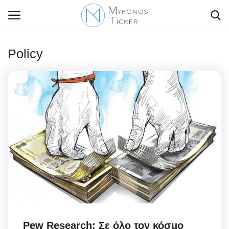
Policy
Contact Us
Politique
Business
Travel
World
Greece
Pew Research: Σε όλο τον κόσμο