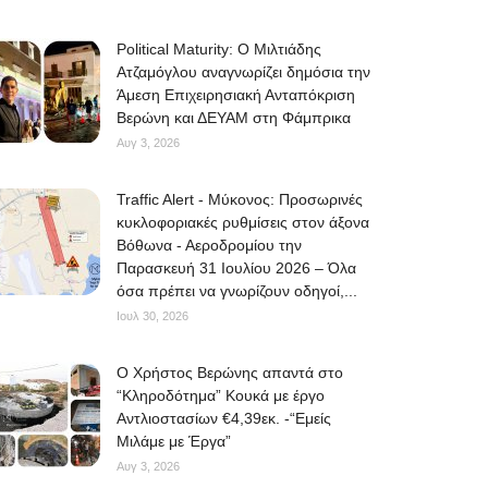
Political Maturity: Ο Μιλτιάδης
Ατζαμόγλου αναγνωρίζει δημόσια την
Άμεση Επιχειρησιακή Ανταπόκριση
Βερώνη και ΔΕΥΑΜ στη Φάμπρικα
Αυγ 3, 2026
Traffic Alert - Μύκονος: Προσωρινές
κυκλοφοριακές ρυθμίσεις στον άξονα
Βόθωνα - Αεροδρομίου την
Παρασκευή 31 Ιουλίου 2026 – Όλα
όσα πρέπει να γνωρίζουν οδηγοί,...
Ιουλ 30, 2026
O Χρήστος Βερώνης απαντά στο
“Κληροδότημα” Κουκά με έργο
Αντλιοστασίων €4,39εκ. -“Εμείς
Μιλάμε με Έργα”
Αυγ 3, 2026