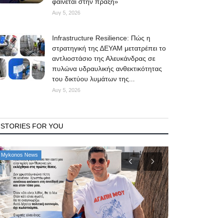
φαίνεται στην πράξη»
Αυγ 5, 2026
Infrastructure Resilience: Πώς η
στρατηγική της ΔΕΥΑΜ μετατρέπει το
αντλιοστάσιο της Αλευκάνδρας σε
πυλώνα υδραυλικής ανθεκτικότητας
του δικτύου λυμάτων της...
Αυγ 5, 2026
STORIES FOR YOU
Property
Mykonos News