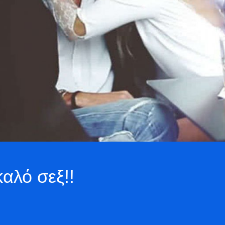
καλό σεξ!!