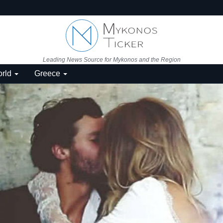
Leading News Source for Mykonos and the Region
rld
Greece