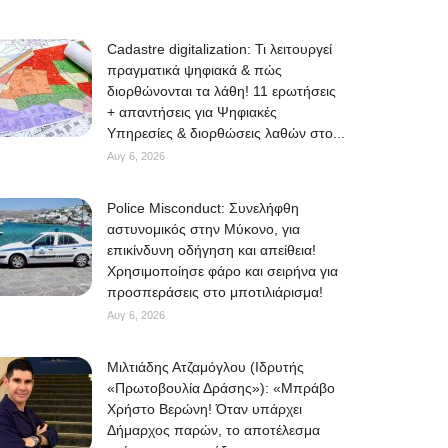
Cadastre digitalization: Τι λειτουργεί
πραγματικά ψηφιακά & πώς
διορθώνονται τα λάθη! 11 ερωτήσεις
+ απαντήσεις για Ψηφιακές
Υπηρεσίες & διορθώσεις λαθών στο...
Αυγ 6, 2026
Police Misconduct: Συνελήφθη
αστυνομικός στην Μύκονο, για
επικίνδυνη οδήγηση και απείθεια!
Χρησιμοποίησε φάρο και σειρήνα για
προσπεράσεις στο μποτιλιάρισμα!
Αυγ 6, 2026
Μιλτιάδης Ατζαμόγλου (Ιδρυτής
«Πρωτοβουλία Δράσης»): «Μπράβο
Χρήστο Βερώνη! Όταν υπάρχει
Δήμαρχος παρών, το αποτέλεσμα