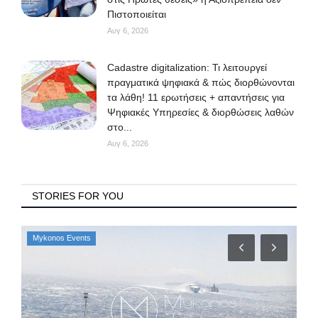
Πιστοποιείται
Αυγ 6, 2026
Cadastre digitalization: Τι λειτουργεί
πραγματικά ψηφιακά & πώς διορθώνονται
τα λάθη! 11 ερωτήσεις + απαντήσεις για
Ψηφιακές Υπηρεσίες & διορθώσεις λαθών
στο...
Αυγ 6, 2026
STORIES FOR YOU
Mykonos Events
My