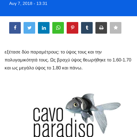
Αυγ 7, 2018 - 13:31
Greece
Share
Entertainment
Arts & Culture
εξέτασε δύο παραμέτρους: το ύψος τους και την
Mykonos
πολυγαμικότητά τους. Ως βραχύ ύψος θεωρήθηκε το 1.60-1.70
και ως μεγάλο ύψος το 1.80 και πάνω.
Mykonos Ticker TV
Sport
Sustainability
Health
In Pictures