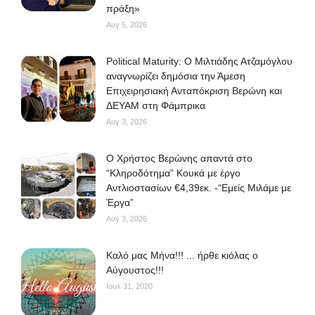
πράξη»
Αυγ 5, 2026
Political Maturity: Ο Μιλτιάδης Ατζαμόγλου
αναγνωρίζει δημόσια την Άμεση
Επιχειρησιακή Ανταπόκριση Βερώνη και
ΔΕΥΑΜ στη Φάμπρικα
Αυγ 3, 2026
O Χρήστος Βερώνης απαντά στο
“Κληροδότημα” Κουκά με έργο
Αντλιοστασίων €4,39εκ. -“Εμείς Μιλάμε με
Έργα”
Αυγ 3, 2026
Kαλό μας Μήνα!!! ... ήρθε κιόλας ο
Αύγουστος!!!
Ιουλ 31, 2020