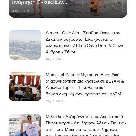
ανάρτηση Εγκυκλίων...
Αυγ 7, 2026
Aegean Gale Alert: Σφοδροί άνεμοι τον
Δεκαπενταύγουστο! Ενισχύονται τα
μελτέμια, έως 7 bf σε Cavo Doro & Στενό
Άνδρου - Τήνου!
Αυγ 7, 2026
Municipal Council Mykonos: Η κομβική
ανασυγκρότηση Διοικήσεων σε ΔΕΥΑΜ &
Λιμενικό Ταμείο - Η καθοριστική
δημοσιονομική αναμόρφωση του ΔΛΤΜ
Αυγ 7, 2026
Μιλτιάδης Ατζαμόγλου προς Διαδικτυακά
Παράκεντρα: «Δεν ζήτησα Άδεια - Την έχω
από τους Μυκονιάτες, επανειλημμένα,
στις Πρώτες θέσεις» η Αξιοπρέπεια δεν