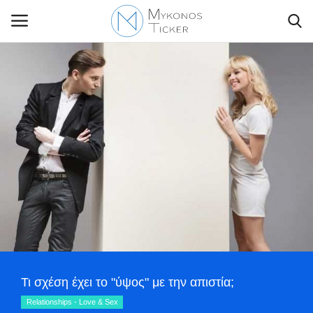
Contact Us
Politique
Business
Travel
World
Τι σχέση έχει το "ύψος" με την απιστία;
Style Adorés
Relationships - Love & Sex