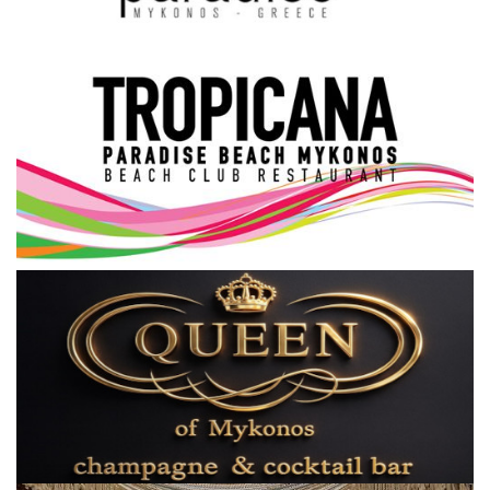
Science & Tech
Aegean Islands
Σεβασμιώτατος Δωρόθεος Β’
Cost Of Living Crisis
Opinion + Analysis
L’Art des Sens
All News
Local Elections 2023
About