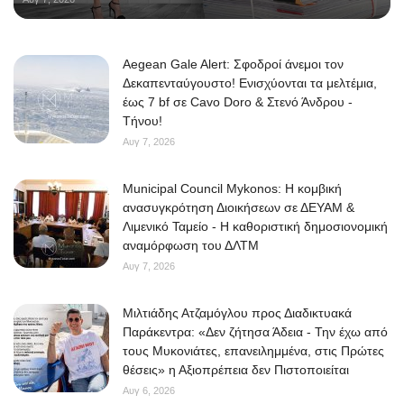
Aegean Gale Alert: Σφοδροί άνεμοι τον
Δεκαπενταύγουστο! Ενισχύονται τα μελτέμια,
έως 7 bf σε Cavo Doro & Στενό Άνδρου -
Τήνου!
Αυγ 7, 2026
Municipal Council Mykonos: Η κομβική
ανασυγκρότηση Διοικήσεων σε ΔΕΥΑΜ &
Λιμενικό Ταμείο - Η καθοριστική δημοσιονομική
αναμόρφωση του ΔΛΤΜ
Αυγ 7, 2026
Μιλτιάδης Ατζαμόγλου προς Διαδικτυακά
Παράκεντρα: «Δεν ζήτησα Άδεια - Την έχω από
τους Μυκονιάτες, επανειλημμένα, στις Πρώτες
θέσεις» η Αξιοπρέπεια δεν Πιστοποιείται
Αυγ 6, 2026