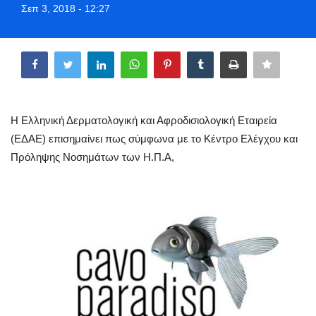
Σεπ 3, 2018 - 12:27
Greece
Share
Entertainment
Arts & Culture
Η Ελληνική Δερματολογική και Αφροδισιολογική Εταιρεία
Mykonos
(ΕΔΑΕ) επισημαίνει πως σύμφωνα με το Κέντρο Ελέγχου και
Πρόληψης Νοσημάτων των Η.Π.Α,
Mykonos Ticker TV
Sport
Sustainability
Health
In Pictures