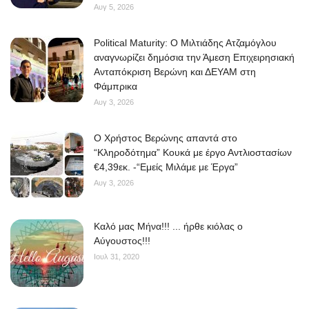
Αυγ 5, 2026
Political Maturity: Ο Μιλτιάδης Ατζαμόγλου
αναγνωρίζει δημόσια την Άμεση Επιχειρησιακή
Ανταπόκριση Βερώνη και ΔΕΥΑΜ στη
Φάμπρικα
Αυγ 3, 2026
O Χρήστος Βερώνης απαντά στο
“Κληροδότημα” Κουκά με έργο Αντλιοστασίων
€4,39εκ. -“Εμείς Μιλάμε με Έργα”
Αυγ 3, 2026
Kαλό μας Μήνα!!! ... ήρθε κιόλας ο
Αύγουστος!!!
Ιουλ 31, 2020