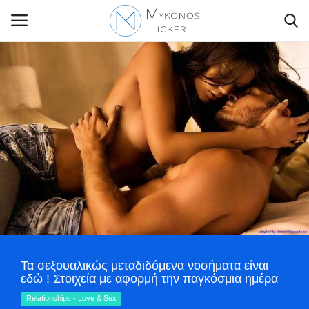
Contact Us
Politique
Business
Travel
World
Τα σεξουαλικώς μεταδιδόμενα νοσήματα είναι
εδώ ! Στοιχεία με αφορμή την παγκόσμια ημέρα
Style Adorés
Relationships - Love & Sex