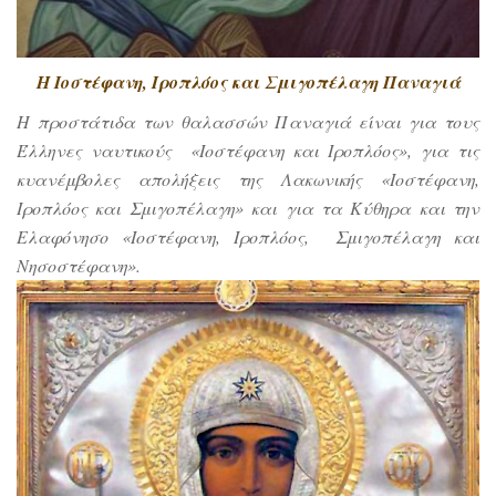
Η Ιοστέφανη, Ιροπλόος και Σμιγοπέλαγη Παναγιά
Η προστάτιδα των θαλασσών Παναγιά είναι για τους
Έλληνες ναυτικούς «Ιοστέφανη και Ιροπλόος», για τις
κυανέμβολες απολήξεις της Λακωνικής «Ιοστέφανη,
Ιροπλόος και Σμιγοπέλαγη» και για τα Κύθηρα και την
Ελαφόνησο «Ιοστέφανη, Ιροπλόος, Σμιγοπέλαγη και
Νησοστέφανη».