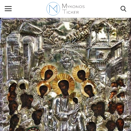
Contact Us
Politique
Business
Travel
World
Greece