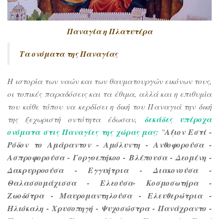
Παναγία η Πλατυτέρα
Τα ονόματα της Παναγίας
Η ιστορία των ναών και των θαυματουργών εικόνων τους,
οι τοπικές παραδόσεις και τα έθιμα, αλλά και η επιθυμία
του κάθε τόπου να κερδίσει η δική του Παναγιά την δική
της ξεχωριστή οντότητα έδωσαν,
δεκάδες υπέροχα
ονόματα στις Παναγίες της χώρας μας:
"
Αξιον Εστί -
Ρόδον το Αμάραντον - Αμόλυντη - Ανθοφορούσα -
Ασπροφορούσα - Γοργοεπήκοο - Βλέπουσα - Δεομένη -
Δακρυρροούσα - Εγγυήτρια - Διακονούσα -
Θαλασσομάχισσα - Ελεούσα- Κοσμοσωτήρα -
Ζωοδότρα - Μαυρομαντηλούσα - Ελευθερώτρια -
Hλιόκαλη - Χρυσοπηγή - Ψυχοσώστρα - Πανάχραντο -