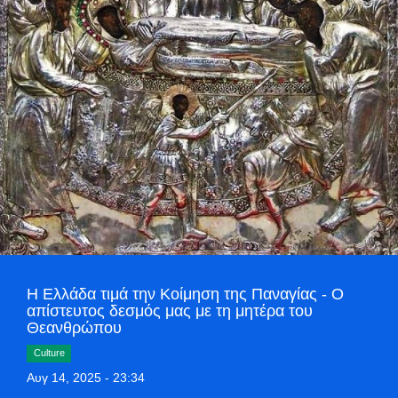
Style Adorés
Entertainment
Arts & Culture
Mykonos
Mykonos Ticker TV
Sport
Sustainability
Η Ελλάδα τιμά την Κοίμηση της Παναγίας - Ο
απίστευτος δεσμός μας με τη μητέρα του
Θεανθρώπου
Health
Culture
Αυγ 14, 2025 - 23:34
In Pictures