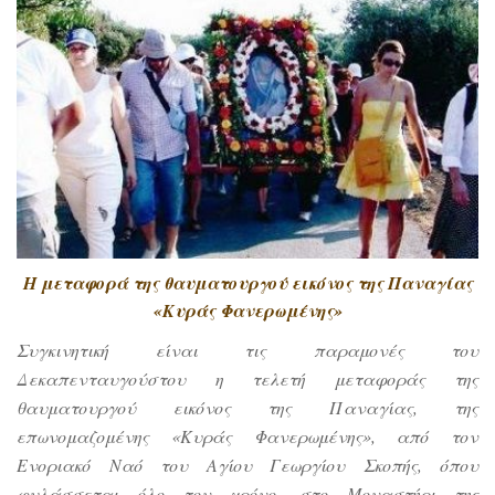
Η μεταφορά της θαυματουργού εικόνος της Παναγίας
«Κυράς Φανερωμένης»
Συγκινητική είναι τις παραμονές του
Δεκαπενταυγούστου η τελετή μεταφοράς της
θαυματουργού εικόνος της Παναγίας, της
επωνομαζομένης «Κυρ
ά
ς Φανερωμένης», από τον
Ενοριακό Ναό του Αγίου Γεωργίου Σκοπής, όπου
φυλάσσεται όλο τον χρόνο, στο Μοναστήρι της