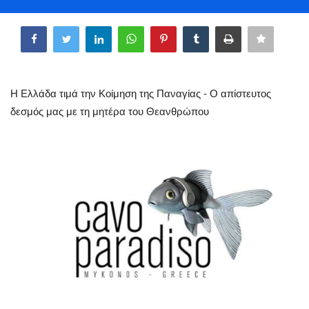
Share
Science & Tech
Aegean Islands
Σεβασμιώτατος Δωρόθεος Β’
Η Ελλάδα τιμά την Κοίμηση της Παναγίας - Ο απίστευτος
δεσμός μας με τη μητέρα του Θεανθρώπου
Cost Of Living Crisis
Opinion + Analysis
L’Art des Sens
All News
Local Elections 2023
About