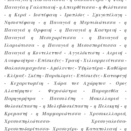
Παναγία η Γαλατιανή - η Απειρθίτισσα - η Φιλότισσα
- η Κερά - Ιοστέφανη - Ιροπλόος - Σμιγοπέλαγη -
Νησοστέφανη - η Παναγιά η Μυρτιδιώτισσα - η
Παναγιά η Ορφανή - η Παναγιά η Καστρινή - η
Παναγιά η Μεσοχωρίτισσα - η Παναγιά η
Ιλαριώτισσα - η Παναγιά η Μεσοσπορίτισσα - η
Παναγιά η Κοντελεττού - Αγγελόκτιστη - Αερινή -
Αναφωνήτρα - Επίσκεψις - Τρανή - Χιλιαρμενίτισσα -
Θαλασσομαχούσα - Αμόλυντος - Υψηλοτέρα - Καθέδρα
- Κλίμαξ - Σκέπη - Παράκλησις - Επίσκεψις - Καταφυγή
- Κεχαριτωμένη - Χώρα του Αχώρητου - Ορος
Αλατόμητον - Ψυχοσώστρα - Παραμυθία -
Παρηγορήτρα - Παυσολύπη - Μακελλαριά -
Θολοσκέπαστη - η Μολυβδοσκέπαστη - η Πελεκητή - η
Κρεμαστή - η Μαρμαριώτισσα - Χρυσοκελλαριά,
Χρυσοσπηλιώτισσα- Χρυσογαλούσα-
Χρυσοποδαρίτισσα- Χρυσοχέρι- η Καταπολιανή - η