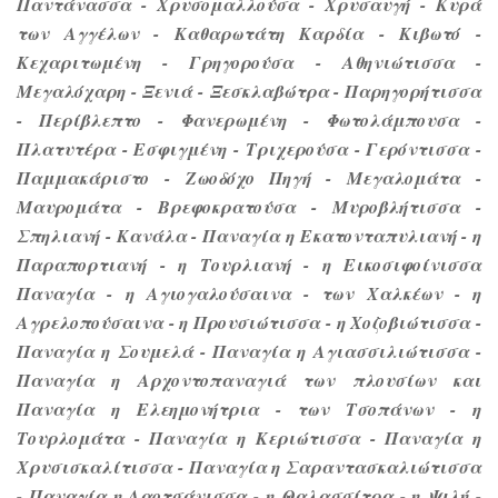
Παντάνασσα - Χρυσομαλλούσα - Χρυσαυγή - Κυρά
των Αγγέλων - Καθαρωτάτη Καρδία - Κιβωτό -
Κεχαριτωμένη - Γρηγορούσα - Αθηνιώτισσα -
Μεγαλόχαρη - Ξενιά - Ξεσκλαβώτρα - Παρηγορήτισσα
- Περίβλεπτο - Φανερωμένη - Φωτολάμπουσα -
Πλατυτέρα - Εσφιγμένη - Τριχερούσα - Γερόντισσα -
Παμμακάριστο - Ζωοδόχο Πηγή - Μεγαλομάτα -
Μαυρομάτα - Βρεφοκρατούσα - Μυροβλήτισσα -
Σπηλιανή - Κανάλα - Παναγία η Εκατονταπυλιανή - η
Παραπορτιανή - η Tουρλιανή - η Εικοσιφοίνισσα
Παναγία - η Αγιογαλούσαινα - των Χαλκέων - η
Αγρελοπούσαινα - η Προυσιώτισσα - η Χοζοβιώτισσα -
Παναγία η Σουμελά - Παναγία η Αγιασσιλιώτισσα -
Παναγία η Αρχοντοπαναγιά των πλουσίων και
Παναγία η Ελεημονήτρια - των Tσοπάνων - η
Τουρλομάτα - Παναγία η Κεριώτισσα - Παναγία η
Χρυσισκαλίτισσα - Παναγία η Σαραντασκαλιώτισσα
- Παναγία η Λαοτσάνισσα - η Θαλασσίτρα - η Ψιλή -