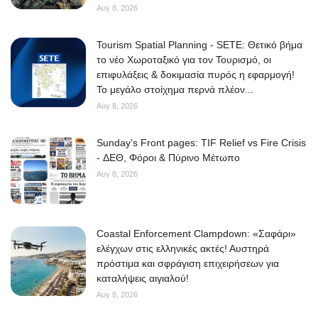
Αυγ 8, 2026
Tourism Spatial Planning - SETE: Θετικό βήμα
το νέο Χωροταξικό για τον Τουρισμό, οι
επιφυλάξεις & δοκιμασία πυρός η εφαρμογή!
Το μεγάλο στοίχημα περνά πλέον...
Αυγ 8, 2026
Sunday's Front pages: TIF Relief vs Fire Crisis
- ΔΕΘ, Φόροι & Πύρινο Μέτωπο
Αυγ 8, 2026
Coastal Enforcement Clampdown: «Σαφάρι»
ελέγχων στις ελληνικές ακτές! Αυστηρά
πρόστιμα και σφράγιση επιχειρήσεων για
καταλήψεις αιγιαλού!
Αυγ 8, 2026