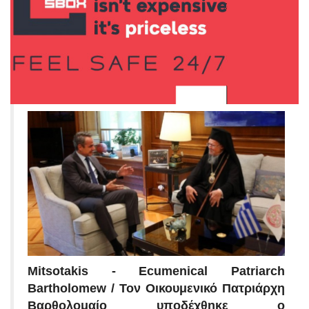
Mitsotakis - Ecumenical Patriarch
Bartholomew / Τον Οικουμενικό Πατριάρχη
Βαρθολομαίο υποδέχθηκε ο