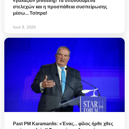
«γαλάζιο» pressing! Τα υπονοούμενα
στελεχών και η προσπάθεια συσπείρωσης
μέσω... Τσίπρα!
Ιουλ 9, 2026
Past PM Karamanlis: «Ένας... φίλος ήρθε χθες