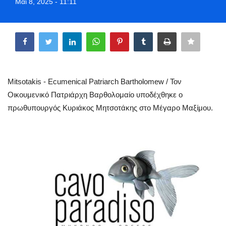
Μαι 8, 2025 - 11:11
Greece
Share
Entertainment
Arts & Culture
Mitsotakis - Ecumenical Patriarch Bartholomew / Τον
Mykonos
Οικουμενικό Πατριάρχη Βαρθολομαίο υποδέχθηκε ο
πρωθυπουργός Κυριάκος Μητσοτάκης στο Μέγαρο Μαξίμου.
Mykonos Ticker TV
Sport
Sustainability
Health
In Pictures