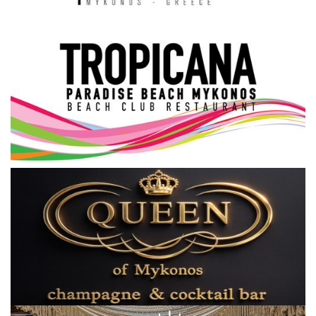
Science & Tech
Aegean Islands
Σεβασμιώτατος Δωρόθεος Β’
Cost Of Living Crisis
Opinion + Analysis
L’Art des Sens
All News
Local Elections 2023
About