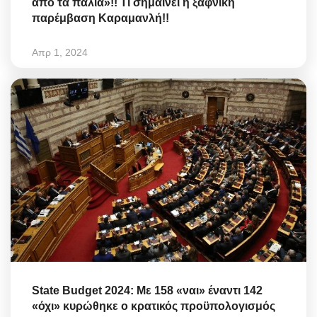
από τα παλιά»!! Τι σημαίνει η ξαφνική
παρέμβαση Καραμανλή!!
Απρ 1, 2024
State Budget 2024: Με 158 «ναι» έναντι 142
«όχι» κυρώθηκε ο κρατικός προϋπολογισμός