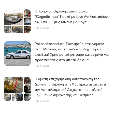
O Χρήστος Βερώνης απαντά στο
“Κληροδότημα” Κουκά με έργο Αντλιοστασίων
€4,39εκ. -“Εμείς Μιλάμε με Έργα”
Αυγ 3, 2026
Police Misconduct: Συνελήφθη αστυνομικός
στην Μύκονο, για επικίνδυνη οδήγηση και
απείθεια! Χρησιμοποίησε φάρο και σειρήνα για
προσπεράσεις στο μποτιλιάρισμα!
Αυγ 6, 2026
Η άμεση επιχειρησιακή ανταπόκριση της
Διοίκησης Βερώνη στη Φάμπρικα μετατρέπει
την Αποτελεσματική Διαχείριση σε πολιτικό
μήνυμα Διακυβέρνησης και Θεσμικής...
Αυγ 3, 2026