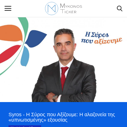
Contact Us
Politique
Business
Travel
World
Syros - Η Σύρος που Αξίζουμε: Η αλαζονεία της
Style Adorés
«υπνωτισμένης» εξουσίας