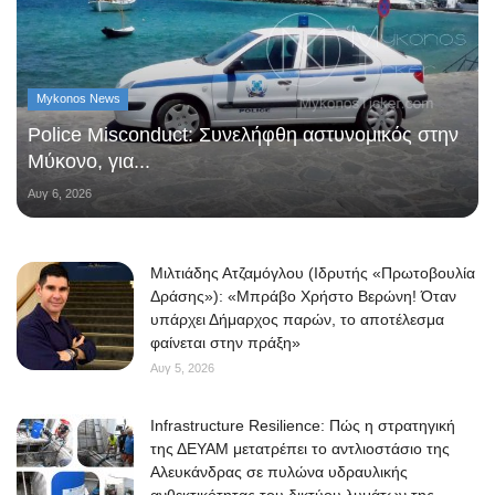
Mykonos News
Police Misconduct: Συνελήφθη αστυνομικός στην
Μύκονο, για...
Αυγ 6, 2026
Μιλτιάδης Ατζαμόγλου (Ιδρυτής «Πρωτοβουλία
Δράσης»): «Μπράβο Χρήστο Βερώνη! Όταν
υπάρχει Δήμαρχος παρών, το αποτέλεσμα
φαίνεται στην πράξη»
Αυγ 5, 2026
Infrastructure Resilience: Πώς η στρατηγική
της ΔΕΥΑΜ μετατρέπει το αντλιοστάσιο της
Αλευκάνδρας σε πυλώνα υδραυλικής
ανθεκτικότητας του δικτύου λυμάτων της...