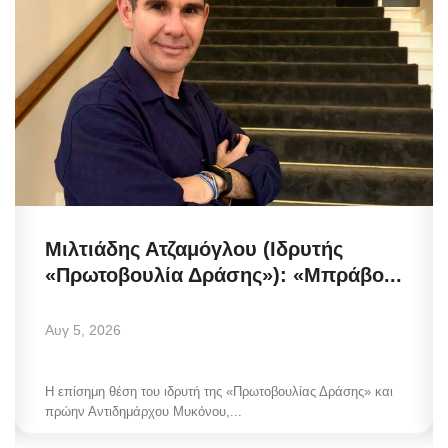
Μιλτιάδης Ατζαμόγλου (Ιδρυτής
«Πρωτοβουλία Δράσης»): «Μπράβο...
Αυγ 5, 2026
Η επίσημη θέση του ιδρυτή της «Πρωτοβουλίας Δράσης» και
πρώην Αντιδημάρχου Μυκόνου,...