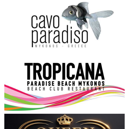
Science & Tech
Aegean Islands
Σεβασμιώτατος Δωρόθεος Β’
Cost Of Living Crisis
Opinion + Analysis
L’Art des Sens
Local Elections 2023
All News
About