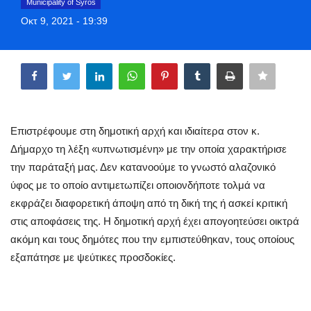
Municipality of Syros
Greece
Οκτ 9, 2021 - 19:39
Entertainment
Share
Arts & Culture
Mykonos
Επιστρέφουμε στη δημοτική αρχή και ιδιαίτερα στον κ.
Δήμαρχο τη λέξη «υπνωτισμένη» με την οποία χαρακτήρισε
Mykonos Ticker TV
την παράταξή μας. Δεν κατανοούμε το γνωστό αλαζονικό
ύφος με το οποίο αντιμετωπίζει οποιονδήποτε τολμά να
Sport
εκφράζει διαφορετική άποψη από τη δική της ή ασκεί κριτική
στις αποφάσεις της. Η δημοτική αρχή έχει απογοητεύσει οικτρά
Health
ακόμη και τους δημότες που την εμπιστεύθηκαν, τους οποίους
εξαπάτησε με ψεύτικες προσδοκίες.
Sustainability
In Pictures