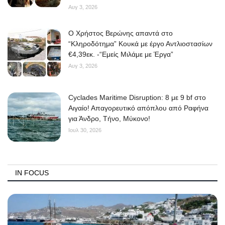
Αυγ 3, 2026
O Χρήστος Βερώνης απαντά στο
“Κληροδότημα” Κουκά με έργο Αντλιοστασίων
€4,39εκ. -“Εμείς Μιλάμε με Έργα”
Αυγ 3, 2026
Cyclades Maritime Disruption: 8 με 9 bf στο
Αιγαίο! Απαγορευτικό απόπλου από Ραφήνα
για Άνδρο, Τήνο, Μύκονο!
Ιουλ 30, 2026
IN FOCUS