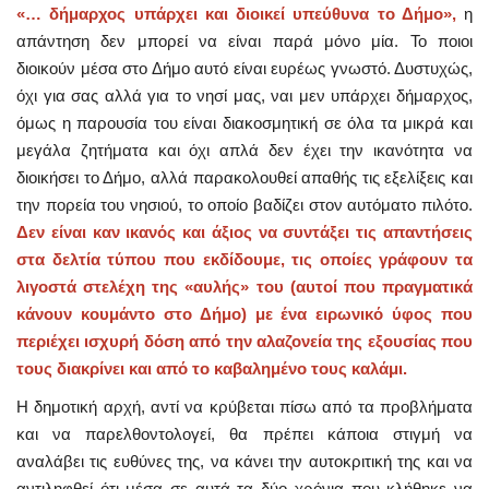
«… δήμαρχος υπάρχει και διοικεί υπεύθυνα το Δήμο»,
η
απάντηση δεν μπορεί να είναι παρά μόνο μία. Το ποιοι
διοικούν μέσα στο Δήμο αυτό είναι ευρέως γνωστό. Δυστυχώς,
όχι για σας αλλά για το νησί μας, ναι μεν υπάρχει δήμαρχος,
όμως η παρουσία του είναι διακοσμητική σε όλα τα μικρά και
μεγάλα ζητήματα και όχι απλά δεν έχει την ικανότητα να
διοικήσει το Δήμο, αλλά παρακολουθεί απαθής τις εξελίξεις και
την πορεία του νησιού, το οποίο βαδίζει στον αυτόματο πιλότο.
Δεν είναι καν ικανός και άξιος να συντάξει τις απαντήσεις
στα δελτία τύπου που εκδίδουμε, τις οποίες γράφουν τα
λιγοστά στελέχη της «αυλής» του (αυτοί που πραγματικά
κάνουν κουμάντο στο Δήμο) με ένα ειρωνικό ύφος που
περιέχει ισχυρή δόση από την αλαζονεία της εξουσίας που
τους διακρίνει και από το καβαλημένο τους καλάμι.
Η δημοτική αρχή, αντί να κρύβεται πίσω από τα προβλήματα
και να παρελθοντολογεί, θα πρέπει κάποια στιγμή να
αναλάβει τις ευθύνες της, να κάνει την αυτοκριτική της και να
αντιληφθεί ότι μέσα σε αυτά τα δύο χρόνια που κλήθηκε να