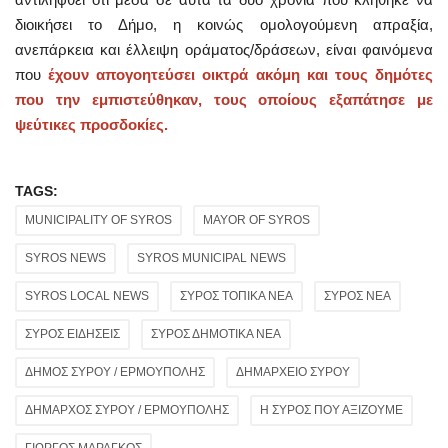
διοικήσει το Δήμο, η κοινώς ομολογούμενη απραξία,
ανεπάρκεια και έλλειψη οράματος/δράσεων, είναι φαινόμενα
που
έχουν απογοητεύσει οικτρά ακόμη και τους δημότες
που την εμπιστεύθηκαν, τους οποίους εξαπάτησε με
ψεύτικες προσδοκίες.
TAGS:
MUNICIPALITY OF SYROS
MAYOR OF SYROS
SYROS NEWS
SYROS MUNICIPAL NEWS
SYROS LOCAL NEWS
ΣΥΡΟΣ ΤΟΠΙΚΑ ΝΕΑ
ΣΥΡΟΣ ΝΕΑ
ΣΥΡΟΣ ΕΙΔΗΣΕΙΣ
ΣΥΡΟΣ ΔΗΜΟΤΙΚΑ ΝΕΑ
ΔΗΜΟΣ ΣΥΡΟΥ / ΕΡΜΟΥΠΟΛΗΣ
ΔΗΜΑΡΧΕΙΟ ΣΥΡΟΥ
ΔΗΜΑΡΧΟΣ ΣΥΡΟΥ / ΕΡΜΟΥΠΟΛΗΣ
Η ΣΥΡΟΣ ΠΟΥ ΑΞΙΖΟΥΜΕ
ΓΙΩΡΓΟΣ ΜΑΡΑΓΚΟΣ