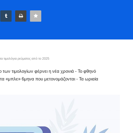
 στα τιμολόγια ρεύματος από το 2025
νθο των τιμολογίων φέρνει η νέα χρονιά - Το φθηνό
στα «μπλε» 6μηνα που μετονομάζονται - Τα ωριαία