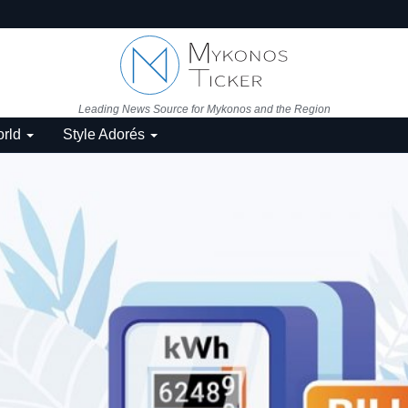
Leading News Source for Mykonos and the Region
rld
Style Adorés