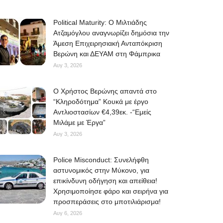
Political Maturity: Ο Μιλτιάδης
Ατζαμόγλου αναγνωρίζει δημόσια την
Άμεση Επιχειρησιακή Ανταπόκριση
Βερώνη και ΔΕΥΑΜ στη Φάμπρικα
Αυγ 3, 2026
O Χρήστος Βερώνης απαντά στο
“Κληροδότημα” Κουκά με έργο
Αντλιοστασίων €4,39εκ. -“Εμείς
Μιλάμε με Έργα”
Αυγ 3, 2026
Police Misconduct: Συνελήφθη
αστυνομικός στην Μύκονο, για
επικίνδυνη οδήγηση και απείθεια!
Χρησιμοποίησε φάρο και σειρήνα για
προσπεράσεις στο μποτιλιάρισμα!
Αυγ 6, 2026