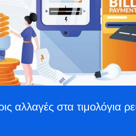
σσερις αλλαγές στα τιμολόγια