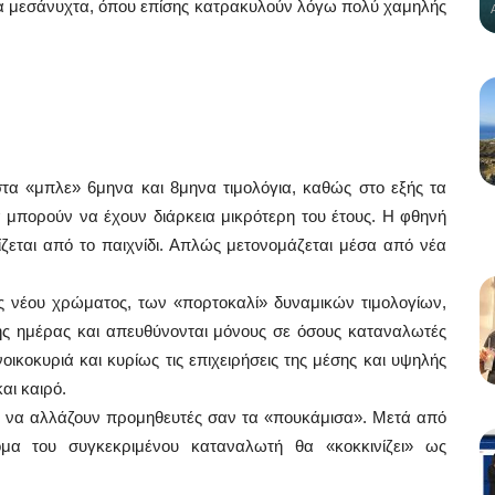
τα μεσάνυχτα, όπου επίσης κατρακυλούν λόγω πολύ χαμηλής
στα «μπλε» 6μηνα και 8μηνα τιμολόγια, καθώς στο εξής τα
 μπορούν να έχουν διάρκεια μικρότερη του έτους. Η φθηνή
εται από το παιχνίδι. Απλώς μετονομάζεται μέσα από νέα
ός νέου χρώματος, των «πορτοκαλί» δυναμικών τιμολογίων,
ης ημέρας και απευθύνονται μόνους σε όσους καταναλωτές
ικοκυριά και κυρίως τις επιχειρήσεις της μέσης και υψηλής
αι καιρό.
 να αλλάζουν προμηθευτές σαν τα «πουκάμισα». Μετά από
ομα του συγκεκριμένου καταναλωτή θα «κοκκινίζει» ως