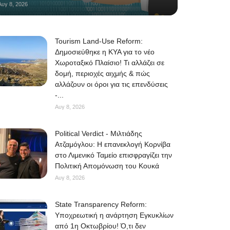
Αυγ 8, 2026
Tourism Land-Use Reform:
Δημοσιεύθηκε η ΚΥΑ για το νέο
Χωροταξικό Πλαίσιο! Τι αλλάζει σε
δομή, περιοχές αιχμής & πώς
αλλάζουν οι όροι για τις επενδύσεις
-...
Αυγ 8, 2026
Political Verdict - Μιλτιάδης
Ατζαμόγλου: Η επανεκλογή Κορνίβα
στο Λιμενικό Ταμείο επισφραγίζει την
Πολιτική Απομόνωση του Κουκά
Αυγ 8, 2026
State Transparency Reform:
Υποχρεωτική η ανάρτηση Εγκυκλίων
από 1η Οκτωβρίου! Ό,τι δεν