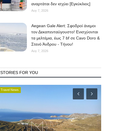
αναρτάται δεν ισχύει [Εγκύκλιος]
Αυγ 7, 2026
Aegean Gale Alert: Σφοδροί άνεμοι
τον Δεκαπενταύγουστο! Ενισχύονται
τα μελτέμια, έως 7 bf σε Cavo Doro &
Στενό Άνδρου - Τήνου!
Αυγ 7, 2026
STORIES FOR YOU
Travel News
Mykonos Municip