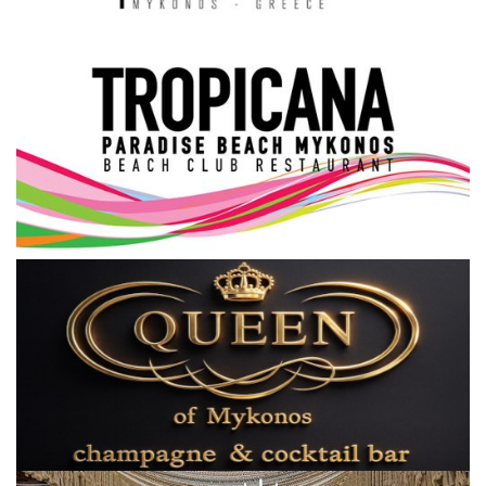
Science & Tech
Aegean Islands
Σεβασμιώτατος Δωρόθεος Β’
Cost Of Living Crisis
Opinion + Analysis
L’Art des Sens
All News
Local Elections 2023
About