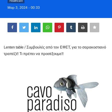
Healthcare
Greece
Μαρ 3, 2024 - 00:33
Entertainment
Share
Arts & Culture
Mykonos
Lenten table / Συμβουλές από τον ΕΦΕΤ, για το σαρακοστιανό
τραπέζι!! Τι πρέπει να προσέξουμε!!
Mykonos Ticker TV
Sport
Sustainability
Health
In Pictures