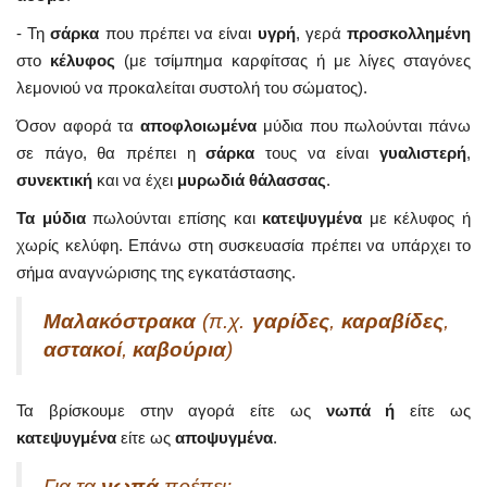
- Τη
σάρκα
που πρέπει να είναι
υγρή
, γερά
προσκολλημένη
στο
κέλυφος
(με τσίμπημα καρφίτσας ή με λίγες σταγόνες
λεμονιού να προκαλείται συστολή του σώματος).
Όσον αφορά τα
αποφλοιωμένα
μύδια που πωλούνται πάνω
σε πάγο, θα πρέπει η
σάρκα
τους να είναι
γυαλιστερή
,
συνεκτική
και να έχει
μυρωδιά θάλασσας
.
Τα μύδια
πωλούνται επίσης και
κατεψυγμένα
με κέλυφος ή
χωρίς κελύφη. Επάνω στη συσκευασία πρέπει να υπάρχει το
σήμα αναγνώρισης της εγκατάστασης.
Μαλακόστρακα
(π.χ.
γαρίδες
,
καραβίδες
,
αστακοί
,
καβούρια
)
Τα βρίσκουμε στην αγορά είτε ως
νωπά ή
είτε ως
κατεψυγμένα
είτε ως
αποψυγμένα
.
Για τα
νωπά
πρέπει: