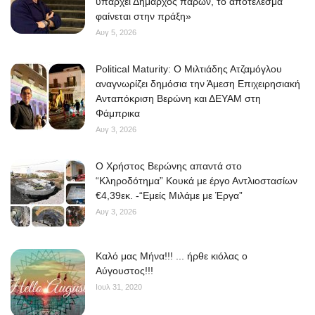
υπάρχει Δήμαρχος παρών, το αποτέλεσμα
φαίνεται στην πράξη»
Αυγ 5, 2026
Political Maturity: Ο Μιλτιάδης Ατζαμόγλου
αναγνωρίζει δημόσια την Άμεση Επιχειρησιακή
Ανταπόκριση Βερώνη και ΔΕΥΑΜ στη
Φάμπρικα
Αυγ 3, 2026
O Χρήστος Βερώνης απαντά στο
“Κληροδότημα” Κουκά με έργο Αντλιοστασίων
€4,39εκ. -“Εμείς Μιλάμε με Έργα”
Αυγ 3, 2026
Kαλό μας Μήνα!!! ... ήρθε κιόλας ο
Αύγουστος!!!
Ιουλ 31, 2020