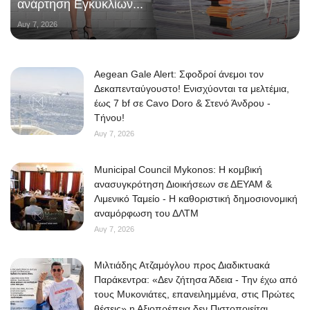
ανάρτηση Εγκυκλίων...
Αυγ 7, 2026
Aegean Gale Alert: Σφοδροί άνεμοι τον
Δεκαπενταύγουστο! Ενισχύονται τα μελτέμια,
έως 7 bf σε Cavo Doro & Στενό Άνδρου -
Τήνου!
Αυγ 7, 2026
Municipal Council Mykonos: Η κομβική
ανασυγκρότηση Διοικήσεων σε ΔΕΥΑΜ &
Λιμενικό Ταμείο - Η καθοριστική δημοσιονομική
αναμόρφωση του ΔΛΤΜ
Αυγ 7, 2026
Μιλτιάδης Ατζαμόγλου προς Διαδικτυακά
Παράκεντρα: «Δεν ζήτησα Άδεια - Την έχω από
τους Μυκονιάτες, επανειλημμένα, στις Πρώτες
θέσεις» η Αξιοπρέπεια δεν Πιστοποιείται