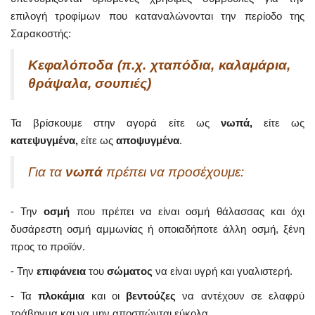
επιλογή τροφίμων που καταναλώνονται την περίοδο της
Σαρακοστής:
Κεφαλόποδα (π.χ.
χταπόδια,
καλαμάρια,
θράψαλα, σουπιές)
Τα βρίσκουμε στην αγορά είτε ως
νωπά,
είτε ως
κατεψυγμένα,
είτε ως
αποψυγμένα
.
Για τα
νωπά
πρέπει να προσέχουμε:
- Την
οσμή
που πρέπει να είναι οσμή θάλασσας και όχι
δυσάρεστη οσμή αμμωνίας ή οποιαδήποτε άλλη οσμή, ξένη
προς το προϊόν.
- Την
επιφάνεια
του
σώματος
να είναι υγρή και γυαλιστερή.
- Τα
πλοκάμια
και οι
βεντούζες
να αντέχουν σε ελαφρύ
τράβηγμα και να μην αποσπώνται εύκολα.