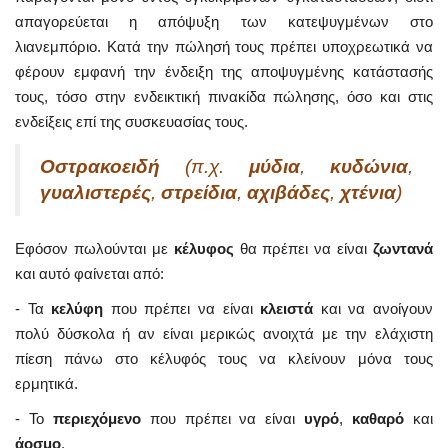
απαγορεύεται η απόψυξη των κατεψυγμένων στο
λιανεμπόριο. Κατά την πώλησή τους πρέπει υποχρεωτικά να
φέρουν εμφανή την ένδειξη της αποψυγμένης κατάστασής
τους, τόσο στην ενδεικτική πινακίδα πώλησης, όσο και στις
ενδείξεις επί της συσκευασίας τους.
Οστρακοειδή
(π.χ.
μύδια
,
κυδώνια
,
γυαλιστερές
,
στρείδια
,
αχιβάδες
,
χτένια
)
Εφόσον πωλούνται με
κέλυφος
θα πρέπει να είναι
ζωντανά
και αυτό φαίνεται από:
- Τα
κελύφη
που πρέπει να είναι
κλειστά
και να ανοίγουν
πολύ δύσκολα ή αν είναι μερικώς ανοιχτά με την ελάχιστη
πίεση πάνω στο κέλυφός τους να κλείνουν μόνα τους
ερμητικά.
- Το
περιεχόμενο
που πρέπει να είναι
υγρό
,
καθαρό
και
άοσμο
.