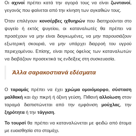
Οι
αχινοί
πρέπει κατά την αγορά τους να είναι
ζωντανοί
,
γεγονός που φαίνεται από την κίνηση των αγκαθιών τους.
Όταν επιλέγουν
κονσέρβες ιχθυηρών
που διατηρούνται στο
ψυγείο ή εκτός ψυγείου, οι καταναλωτές θα πρέπει να
προσέχουν να μην είναι διογκωμένες, να μην παρουσιάζουν
εξωτερική σκουριά, να μην υπάρχει διαρροή του υγρού
περιεχομένου. Επίσης, είναι προς όφελος των καταναλωτών
να διαβάζουν προσεκτικά τις ενδείξεις στη συσκευασία.
Άλλα σαρακοστιανά εδέσματα
Ο
ταραμάς
πρέπει να έχει
χρώμα ομοιόμορφο
,
σύσταση
μαλθακή
και όχι πικρή ή όξινη γεύση. Πιθανή
αλλοίωση
στον
ταραμά διαπιστώνεται από την εμφάνιση
μούχλας
, την
ξηρότητα
ή την
τάγγιση
.
Το τουρσί
θα πρέπει να καταναλώνεται με φειδώ από άτομα
με ευαισθησία στο στομάχι.