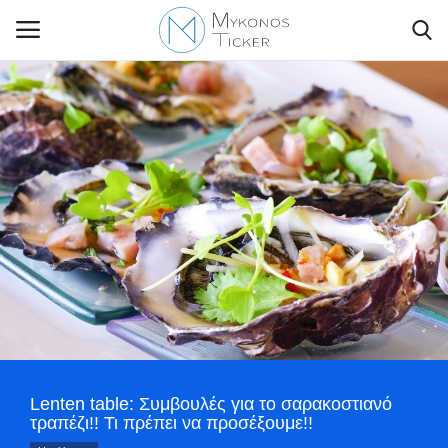
Contact Us
Politique
Business
Travel
World
Lenten table: Συμβουλές για το σαρακοστιανό
Style Adorés
τραπέζι!! Τι πρέπει να προσέξουμε!!