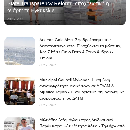
State Transparency Reform: Υποχρεωτική η
ανάρτηση Εγκυκλίων...
Αυγ 7, 2026
Aegean Gale Alert: Σφοδροί άνεμοι τον
Δεκαπενταύγουστο! Ενισχύονται τα μελτέμια,
έως 7 bf σε Cavo Doro & Στενό Άνδρου -
Τήνου!
Αυγ 7, 2026
Municipal Council Mykonos: Η κομβική
ανασυγκρότηση Διοικήσεων σε ΔΕΥΑΜ &
Λιμενικό Ταμείο - Η καθοριστική δημοσιονομική
αναμόρφωση του ΔΛΤΜ
Αυγ 7, 2026
Μιλτιάδης Ατζαμόγλου προς Διαδικτυακά
Παράκεντρα: «Δεν ζήτησα Άδεια - Την έχω από