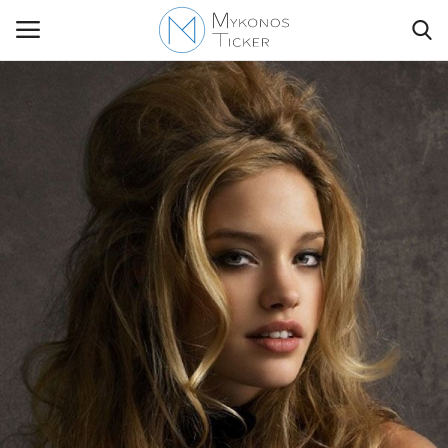
Contact Us
Politique
Business
Travel
World
Style Adorés