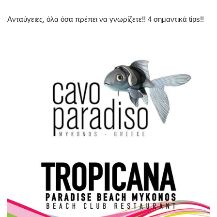
Science & Tech
Ανταύγειες, όλα όσα πρέπει να γνωρίζετε!! 4 σημαντικά tips!!
Aegean Islands
Σεβασμιώτατος Δωρόθεος Β’
Cost Of Living Crisis
Opinion + Analysis
L’Art des Sens
All News
Local Elections 2023
About