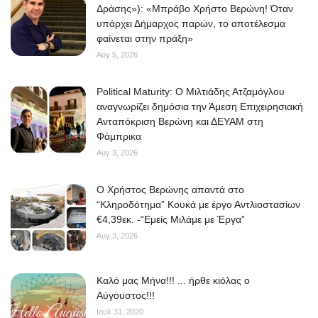
Δράσης»): «Μπράβο Χρήστο Βερώνη! Όταν
υπάρχει Δήμαρχος παρών, το αποτέλεσμα
φαίνεται στην πράξη»
Αυγ 5, 2026
Political Maturity: Ο Μιλτιάδης Ατζαμόγλου
αναγνωρίζει δημόσια την Άμεση Επιχειρησιακή
Ανταπόκριση Βερώνη και ΔΕΥΑΜ στη
Φάμπρικα
Αυγ 3, 2026
O Χρήστος Βερώνης απαντά στο
“Κληροδότημα” Κουκά με έργο Αντλιοστασίων
€4,39εκ. -“Εμείς Μιλάμε με Έργα”
Αυγ 3, 2026
Kαλό μας Μήνα!!! ... ήρθε κιόλας ο
Αύγουστος!!!
Ιουλ 31, 2020