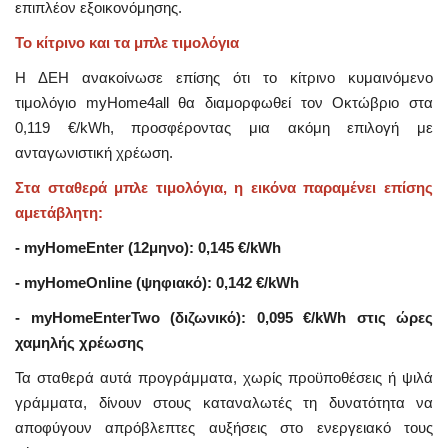
επιπλέον εξοικονόμησης.
Το κίτρινο και τα μπλε τιμολόγια
Η ΔΕΗ ανακοίνωσε επίσης ότι το κίτρινο κυμαινόμενο
τιμολόγιο myHome4all θα διαμορφωθεί τον Οκτώβριο στα
0,119 €/kWh, προσφέροντας μια ακόμη επιλογή με
ανταγωνιστική χρέωση.
Στα σταθερά μπλε τιμολόγια, η εικόνα παραμένει επίσης
αμετάβλητη:
- myHomeEnter (12μηνο): 0,145 €/kWh
- myHomeOnline (ψηφιακό): 0,142 €/kWh
- myHomeEnterTwo (διζωνικό): 0,095 €/kWh στις ώρες
χαμηλής χρέωσης
Τα σταθερά αυτά προγράμματα, χωρίς προϋποθέσεις ή ψιλά
γράμματα, δίνουν στους καταναλωτές τη δυνατότητα να
αποφύγουν απρόβλεπτες αυξήσεις στο ενεργειακό τους