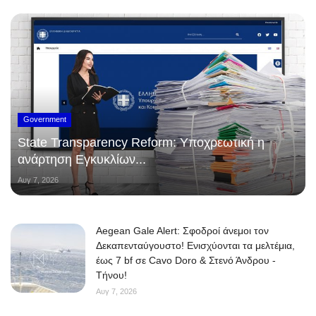
Government
State Transparency Reform: Υποχρεωτική η
ανάρτηση Εγκυκλίων...
Αυγ 7, 2026
Aegean Gale Alert: Σφοδροί άνεμοι τον
Δεκαπενταύγουστο! Ενισχύονται τα μελτέμια,
έως 7 bf σε Cavo Doro & Στενό Άνδρου -
Τήνου!
Αυγ 7, 2026