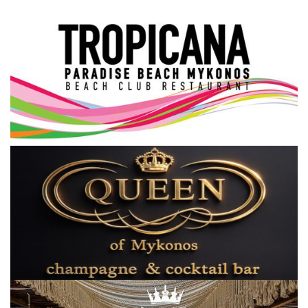
Science & Tech
Aegean Islands
Σεβασμιώτατος Δωρόθεος Β’
Cost Of Living Crisis
Opinion + Analysis
L’Art des Sens
All News
Local Elections 2023
About