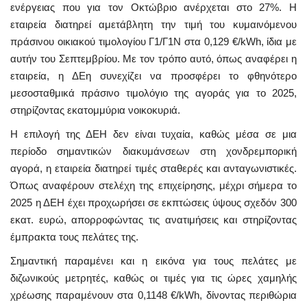
ενέργειας που για τον Οκτώβριο ανέρχεται στο 27%. Η
εταιρεία διατηρεί αμετάβλητη την τιμή του κυμαινόμενου
πράσινου οικιακού τιμολογίου Γ1/Γ1Ν στα 0,129 €/kWh, ίδια με
αυτήν του Σεπτεμβρίου. Με τον τρόπο αυτό, όπως αναφέρει η
εταιρεία, η ΔΕη συνεχίζει να προσφέρει το φθηνότερο
μεσοσταθμικά πράσινο τιμολόγιο της αγοράς για το 2025,
στηρίζοντας εκατομμύρια νοικοκυριά.
Η επιλογή της ΔΕΗ δεν είναι τυχαία, καθώς μέσα σε μια
περίοδο σημαντικών διακυμάνσεων στη χονδρεμπορική
αγορά, η εταιρεία διατηρεί τιμές σταθερές και ανταγωνιστικές.
Όπως αναφέρουν στελέχη της επιχείρησης, μέχρι σήμερα το
2025 η ΔΕΗ έχει προχωρήσει σε εκπτώσεις ύψους σχεδόν 300
εκατ. ευρώ, απορροφώντας τις ανατιμήσεις και στηρίζοντας
έμπρακτα τους πελάτες της.
Σημαντική παραμένει και η εικόνα για τους πελάτες με
διζωνικούς μετρητές, καθώς οι τιμές για τις ώρες χαμηλής
χρέωσης παραμένουν στα 0,1148 €/kWh, δίνοντας περιθώρια