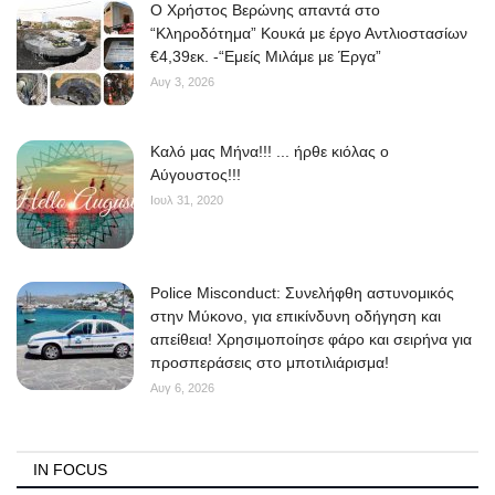
O Χρήστος Βερώνης απαντά στο
“Κληροδότημα” Κουκά με έργο Αντλιοστασίων
€4,39εκ. -“Εμείς Μιλάμε με Έργα”
Αυγ 3, 2026
Kαλό μας Μήνα!!! ... ήρθε κιόλας ο
Αύγουστος!!!
Ιουλ 31, 2020
Police Misconduct: Συνελήφθη αστυνομικός
στην Μύκονο, για επικίνδυνη οδήγηση και
απείθεια! Χρησιμοποίησε φάρο και σειρήνα για
προσπεράσεις στο μποτιλιάρισμα!
Αυγ 6, 2026
IN FOCUS