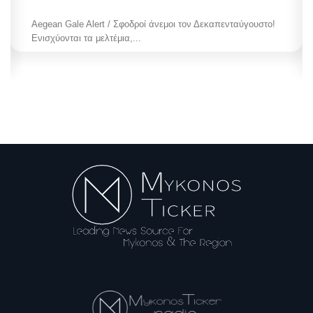
Aegean Gale Alert / Σφοδροί άνεμοι τον Δεκαπενταύγουστο!
Ενισχύονται τα μελτέμια,...