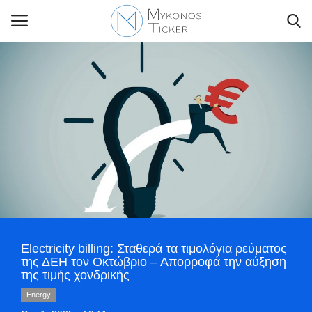
Contact Us
Politique
Business
Travel
Electricity billing: Σταθερά τα τιμολόγια ρεύματος
World
της ΔΕΗ τον Οκτώβριο – Απορροφά την αύξηση
της τιμής χονδρικής
Style Adorés
Energy