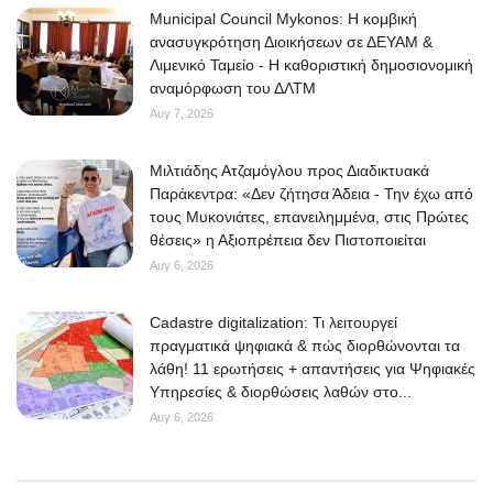
Municipal Council Mykonos: Η κομβική
ανασυγκρότηση Διοικήσεων σε ΔΕΥΑΜ &
Λιμενικό Ταμείο - Η καθοριστική δημοσιονομική
αναμόρφωση του ΔΛΤΜ
Αυγ 7, 2026
Μιλτιάδης Ατζαμόγλου προς Διαδικτυακά
Παράκεντρα: «Δεν ζήτησα Άδεια - Την έχω από
τους Μυκονιάτες, επανειλημμένα, στις Πρώτες
θέσεις» η Αξιοπρέπεια δεν Πιστοποιείται
Αυγ 6, 2026
Cadastre digitalization: Τι λειτουργεί
πραγματικά ψηφιακά & πώς διορθώνονται τα
λάθη! 11 ερωτήσεις + απαντήσεις για Ψηφιακές
Υπηρεσίες & διορθώσεις λαθών στο...
Αυγ 6, 2026