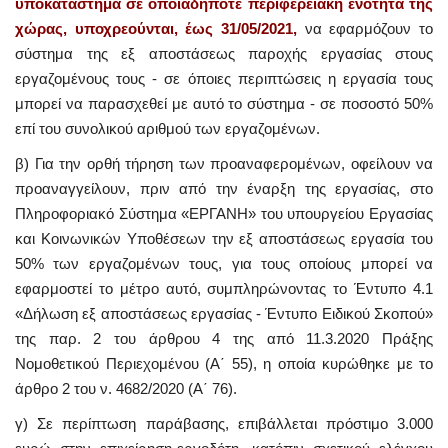
υποκατάστημα σε οποιαδήποτε περιφερειακή ενότητα της
χώρας, υποχρεούνται, έως 31/05/2021,
να εφαρμόζουν το
σύστημα της εξ αποστάσεως παροχής εργασίας στους
εργαζομένους τους - σε όποιες περιπτώσεις η εργασία τους
μπορεί να παρασχεθεί με αυτό το σύστημα - σε ποσοστό 50%
επί του συνολικού αριθμού των εργαζομένων.
β) Για την ορθή τήρηση των προαναφερομένων, οφείλουν να
προαναγγείλουν, πριν από την έναρξη της εργασίας, στο
Πληροφοριακό Σύστημα «ΕΡΓΑΝΗ» του υπουργείου Εργασίας
και Κοινωνικών Υποθέσεων την εξ αποστάσεως εργασία του
50% των εργαζομένων τους, για τους οποίους μπορεί να
εφαρμοστεί το μέτρο αυτό, συμπληρώνοντας το Έντυπο 4.1
«Δήλωση εξ αποστάσεως εργασίας - Έντυπο Ειδικού Σκοπού»
της παρ. 2 του άρθρου 4 της από 11.3.2020 Πράξης
Νομοθετικού Περιεχομένου (Α΄ 55), η οποία κυρώθηκε με το
άρθρο 2 του ν. 4682/2020 (Α΄ 76).
γ) Σε περίπτωση παράβασης, επιβάλλεται πρόστιμο 3.000