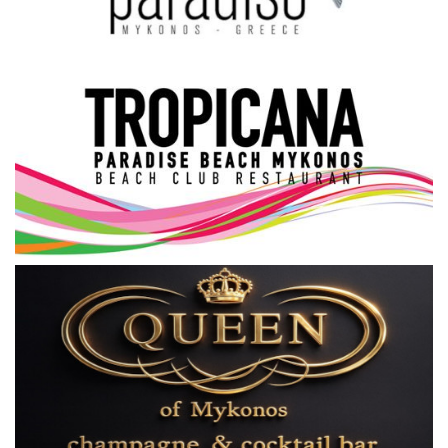
Science & Tech
Aegean Islands
Σεβασμιώτατος Δωρόθεος Β’
Cost Of Living Crisis
Opinion + Analysis
L’Art des Sens
All News
Local Elections 2023
About