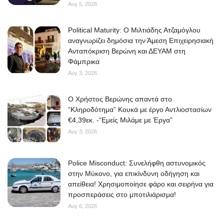
Αυγ 5, 2026
Political Maturity: Ο Μιλτιάδης Ατζαμόγλου
αναγνωρίζει δημόσια την Άμεση Επιχειρησιακή
Ανταπόκριση Βερώνη και ΔΕΥΑΜ στη
Φάμπρικα
Αυγ 3, 2026
O Χρήστος Βερώνης απαντά στο
“Κληροδότημα” Κουκά με έργο Αντλιοστασίων
€4,39εκ. -“Εμείς Μιλάμε με Έργα”
Αυγ 3, 2026
Police Misconduct: Συνελήφθη αστυνομικός
στην Μύκονο, για επικίνδυνη οδήγηση και
απείθεια! Χρησιμοποίησε φάρο και σειρήνα για
προσπεράσεις στο μποτιλιάρισμα!
Αυγ 6, 2026