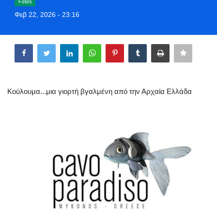
Fetes
Style Adorés
Φεβ 22, 2026 - 23:16
Entertainment
Share
Arts & Culture
Mykonos
Κούλουμα...μια γιορτή βγαλμένη από την Αρχαία Ελλάδα
Mykonos Ticker TV
Sport
Health
Sustainability
In Pictures