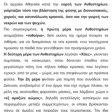
Οι αρχαίοι Αθηναίοι κατά την
εορτή των Ανθεστηρίων,
γιόρταζαν τόσο την βλάστηση της φύσης με διονυσιακούς,
χορούς και κατανάλωση κρασιού, όσο και την γιορτή των
νεκρών και των ψυχών.
Πιο συγκεκριμένα,
η πρώτη μέρα των Ανθεστηρίων
ονομαζόταν
«πιθοίγια»
, διότι εκείνη την ημέρα άνοιγαν τα
πιθάρια, για να δοκιμάσουν τα νέα κρασιά, ενώ ταυτόχρονα
τιμούσαν τα παιδιά που γεννήθηκαν τον προηγούμενο χρόνο.
Η δεύτερη μέρα των Ανθεστηρίων
λεγόταν
«Χόες»
, γίνονταν
συμπόσια, τα «ασκώλια», όπου δίνονταν έπαθλο στον
μεγαλύτερο πότη, ένα πήλινο πιθάρι κρασιού, που λεγόταν
«χους», από το χους – χώμα, και τον στεφάνωναν με πράσινα
φύλλα.
Την 2η μέρα γ
ινόταν μια πομπή που συνόδευε τον
Διόνυσο, ανεβασμένο σ’ ένα άρμα που είχε σχήμα πλοίου, τα
μέλη της ακολουθίας φορούσαν μάσκες, και λάμβανε χώρα ο
«εξ αμαξών κώμος»
, δηλαδή ανταλλαγές αστεϊσμών και
πειραγμάτων μεταξύ συμμετεχόντων, οι οποίοι βρίσκονταν
πάνω σε άμαξες και πείραζαν τους περαστικούς. Την ίδια