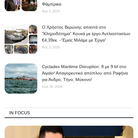
Φάμπρικα
Αυγ 3, 2026
O Χρήστος Βερώνης απαντά στο
“Κληροδότημα” Κουκά με έργο Αντλιοστασίων
€4,39εκ. -“Εμείς Μιλάμε με Έργα”
Αυγ 3, 2026
Cyclades Maritime Disruption: 8 με 9 bf στο
Αιγαίο! Απαγορευτικό απόπλου από Ραφήνα
για Άνδρο, Τήνο, Μύκονο!
Ιουλ 30, 2026
IN FOCUS