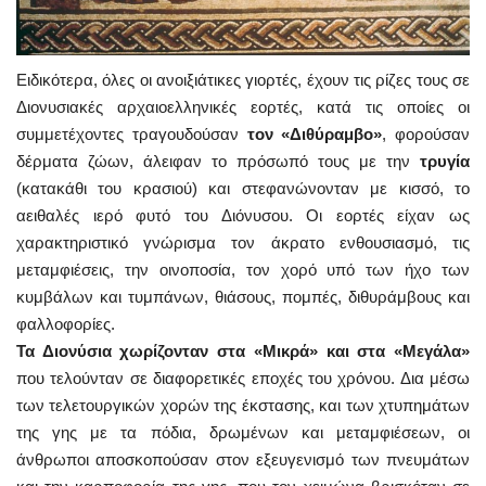
Ειδικότερα, όλες οι ανοιξιάτικες γιορτές, έχουν τις ρίζες τους σε
Διονυσιακές αρχαιοελληνικές εορτές, κατά τις οποίες οι
συμμετέχοντες τραγουδούσαν
τον «Διθύραμβο»
, φορούσαν
δέρματα ζώων, άλειφαν το πρόσωπό τους με την
τρυγία
(κατακάθι του κρασιού) και στεφανώνονταν με κισσό, το
αειθαλές ιερό φυτό του Διόνυσου. Οι εορτές είχαν ως
χαρακτηριστικό γνώρισμα τον άκρατο ενθουσιασμό, τις
μεταμφιέσεις, την οινοποσία, τον χορό υπό των ήχο των
κυμβάλων και τυμπάνων, θιάσους, πομπές, διθυράμβους και
φαλλοφορίες.
Τα Διονύσια χωρίζονταν στα «Μικρά» και στα «Μεγάλα»
που τελούνταν σε διαφορετικές εποχές του χρόνου. Δια μέσω
των τελετουργικών χορών της έκστασης, και των χτυπημάτων
της γης με τα πόδια, δρωμένων και μεταμφιέσεων, οι
άνθρωποι αποσκοπούσαν στον εξευγενισμό των πνευμάτων