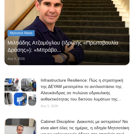
Mykonos News
Μιλτιάδης Ατζαμόγλου (Ιδρυτής «Πρωτοβουλία
Δράσης»): «Μπράβο...
Αυγ 5, 2026
Infrastructure Resilience: Πώς η στρατηγική
της ΔΕΥΑΜ μετατρέπει το αντλιοστάσιο της
Αλευκάνδρας σε πυλώνα υδραυλικής
ανθεκτικότητας του δικτύου λυμάτων της...
Αυγ 5, 2026
Cabinet Discipline: Διακοπές με αστερίσκο! Να
είναι alert όλες τις ημέρες, η οδηγία Μητσοτάκη