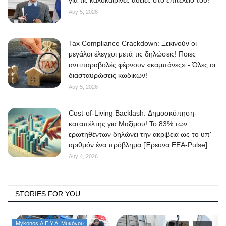
για τις καλοκαιρινές άδειες στο επιτελείο του!
Αυγ 5, 2026
Tax Compliance Crackdown: Ξεκινούν οι
μεγάλοι έλεγχοι μετά τις δηλώσεις! Ποιες
αντιπαραβολές φέρνουν «καμπάνες» - Όλες οι
διασταυρώσεις κωδικών!
Αυγ 5, 2026
Cost-of-Living Backlash: Δημοσκόπηση-
καταπέλτης για Μαξίμου! Το 83% των
ερωτηθέντων δηλώνει την ακρίβεια ως το υπ'
αριθμόν ένα πρόβλημα [Έρευνα ΕΕΑ-Pulse]
Αυγ 4, 2026
STORIES FOR YOU
Mykonos Δ.Ε.Υ.Α. Μυκόνου