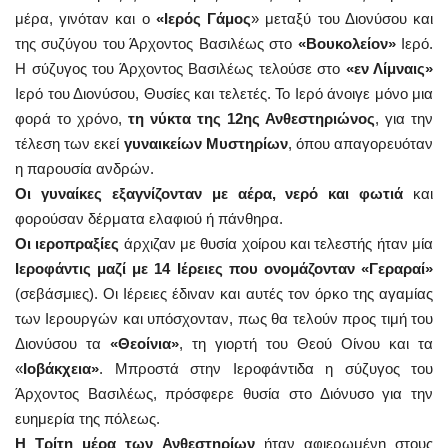
μέρα, γινόταν και ο
«Ιερός Γάμος
» μεταξύ του Διονύσου και
της συζύγου του Άρχοντος Βασιλέως στο
«Βουκολείον»
Ιερό.
Η σύζυγος του Άρχοντος Βασιλέως τελούσε στο
«εν Λίμναις»
Ιερό του Διονύσου, Θυσίες και τελετές. Το Ιερό άνοιγε μόνο μια
φορά το χρόνο,
τη νύκτα της 12ης Ανθεστηριώνος
, για την
τέλεση των εκεί
γυναικείων Μυστηρίων
, όπου απαγορευόταν
η παρουσία ανδρών.
Οι γυναίκες εξαγνίζονταν με αέρα, νερό και φωτιά
και
φορούσαν δέρματα ελαφιού ή πάνθηρα.
Οι ιεροπραξίες
άρχιζαν με θυσία χοίρου και τελεστής ήταν μία
Ιεροφάντις μαζί με 14 Ιέρειες που ονομάζονταν «Γεραραί»
(σεβάσμιες). Οι Ιέρειες έδιναν και αυτές τον όρκο της αγαμίας
των Ιερουργών και υπόσχονταν, πως θα τελούν προς τιμή του
Διονύσου τα
«Θεοίνια»
, τη γιορτή του Θεού Οίνου και τα
«
Ιοβάκχεια»
. Μπροστά στην Ιεροφάντιδα η σύζυγος του
Άρχοντος Βασιλέως, πρόσφερε θυσία στο Διόνυσο για την
ευημερία της πόλεως.
Η Τρίτη μέρα των Ανθεστηρίων
ήταν αφιερωμένη στους