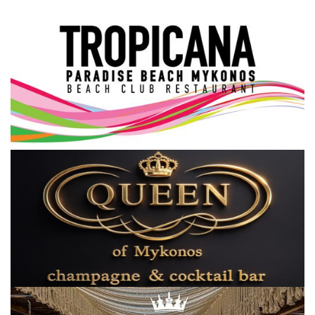
Science & Tech
Aegean Islands
Σεβασμιώτατος Δωρόθεος Β’
Cost Of Living Crisis
Opinion + Analysis
L’Art des Sens
Local Elections 2023
All News
About