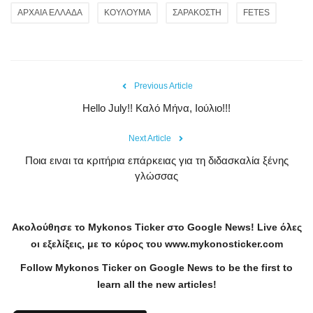
ΑΡΧΑΙΑ ΕΛΛΑΔΑ
ΚΟΥΛΟΥΜΑ
ΣΑΡΑΚΟΣΤΗ
FETES
Previous Article
Hello July!! Καλό Μήνα, Ιούλιο!!!
Next Article
Ποια ειναι τα κριτήρια επάρκειας για τη διδασκαλία ξένης
γλώσσας
Ακολούθησε το
Mykonos
Ticker
στο
Google
News
!
Live
όλες
οι εξελίξεις, με το κύρος του
www
.
mykonosticker
.
com
Follow Mykonos Ticker on
Google News
to be the first to
learn all the new articles!