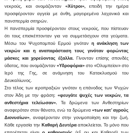
νεκρούς, και ονομάζονταν
«Χύτροι»,
επειδή την ημέρα
προσφέρονταν αγγεία με άνθη, μαγειρεμένα λαχανικά και
πανσπερμία σιτηρών.
Η πανσπερμία προσφέρονταν στους νεκρούς, που πίστευαν
ότι τους επισκέπτονταν για να συμμετάσχουν στα γεύματα.
Μέσω του Ψυχοπομπού Ερμού γινόταν
η ανάκληση των
νεκρών και η αναπαράσταση τους γινόταν φορώντας
μάσκες και χορεύοντας έξαλλα.
Γίνονταν επίσης σπονδές
ύδατος, που ονομάζονταν
«Υδροφόρια»
στο «Ολυμπείον» στο
Ιερό της Γης, σε ανάμνηση του Κατακλυσμού του
Δευκαλίωνος.
Στο τέλος των ιεροπραξιών γινόταν η επάνοδος των Ψυχών
στον Άδη με την φράση:
«φευγάτε ψυχές των νεκρών, τα
ανθεστήρια τελείωσαν».
Τα δρώμενα των Ανθεστηρίων
αναφερόταν στον θάνατο, ενώ τα δρώμενα
«των κατ’ αγρούς
Διονυσίων»
, αναφέρονταν στην γονιμοποίηση και την ζωή.
Κάθε εργασία την
Καθαρή Δευτέρα
αποκλείεται. Το μόνο που
επιτρέπεται είναι
ο καθαρισμός
(εξ ου και Καθαρή) των