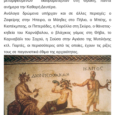
μεταμφιεσμένων ­ διαδραματιζόταν στη Θράκη, πάντα
ανήμερα την Καθαρή Δευτέρα.
Ανάλογα δρώμενα υπήρχαν και σε άλλες περιοχές: ο
Ζαφείρης στην Ηπειρο, οι Μάηδες στο Πήλιο, ο Μπέης, ο
Κιοπέκμπεης, οι Πιττεράδες, η Κορέλλα στη Σκύρο, ο θάνατος-
κηδεία του Καρνάβαλου, ο βλάχικος γάμος στη Θήβα, το
Καρναβάλι του Σοχού, η Σούσα στην Αγιάσο της Μυτιλήνης
κτλ. Γιορτές, οι περισσότερες από τις οποίες, έχουν τις ρίζες
τους σε παγανιστικά έθιμα της αρχαιότητας.