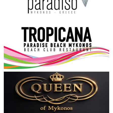
Science & Tech
Aegean Islands
Σεβασμιώτατος Δωρόθεος Β’
Cost Of Living Crisis
Opinion + Analysis
L’Art des Sens
All News
Local Elections 2023
About