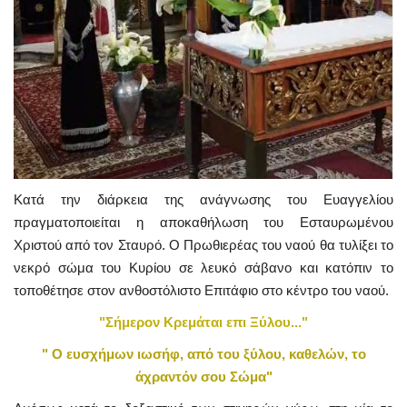
Κατά την διάρκεια της ανάγνωσης του Ευαγγελίου
πραγματοποιείται η αποκαθήλωση του Εσταυρωμένου
Χριστού από τον Σταυρό. Ο Πρωθιερέας του ναού θα τυλίξει το
νεκρό σώμα του Κυρίου σε λευκό σάβανο και κατόπιν το
τοποθέτησε στον ανθοστόλιστο Επιτάφιο στο κέντρο του ναού.
"Σήμερον Κρεμάται επι Ξύλου..."
" Ο ευσχήμων ιωσήφ, από του ξύλου,
καθελών, το
άχραντόν σου Σώμα"