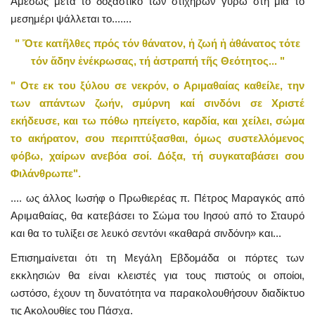
Αμέσως μετά το δοξαστικό των στιχηρών γύρω στη μία το
μεσημέρι ψάλλεται το.......
" Ὄτε κατῆλθες πρός τόν θάνατον, ἡ ζωή ἡ ἀθάνατος
τότε
τόν ἄδην ἐνέκρωσας, τή ἀστραπή τῆς Θεότητος... "
" Οτε εκ του ξύλου σε νεκρόν, ο Αριμαθαίας καθείλε, την
των απάντων ζωήν, σμύρνη καί σινδόνι σε Χριστέ
εκήδευσε, και τω πόθω ηπείγετο, καρδία, και χείλει, σώμα
το ακήρατον, σου περιπτύξασθαι, όμως συστελλόμενος
φόβω, χαίρων ανεβόα σοί. Δόξα, τή συγκαταβάσει σου
Φιλάνθρωπε".
.... ως άλλος Ιωσήφ ο Πρωθιερέας π. Πέτρος Μαραγκός από
Αριμαθαίας, θα κατεβάσει το Σώμα του Ιησού από το Σταυρό
και θα το τυλίξει σε λευκό σεντόνι «καθαρά σινδόνη» και...
Επισημαίνεται ότι τη Μεγάλη Εβδομάδα οι πόρτες των
εκκλησιών θα είναι κλειστές για τους πιστούς οι οποίοι,
ωστόσο, έχουν τη δυνατότητα να παρακολουθήσουν διαδίκτυο
τις Ακολουθίες του Πάσχα.