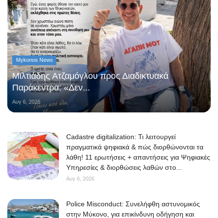
Mykonos News
Μιλτιάδης Ατζαμόγλου προς Διαδικτυακά
Παράκεντρα: «Δεν...
Αυγ 6, 2026
Cadastre digitalization: Τι λειτουργεί
πραγματικά ψηφιακά & πώς διορθώνονται τα
λάθη! 11 ερωτήσεις + απαντήσεις για Ψηφιακές
Υπηρεσίες & διορθώσεις λαθών στο...
Αυγ 6, 2026
Police Misconduct: Συνελήφθη αστυνομικός
στην Μύκονο, για επικίνδυνη οδήγηση και