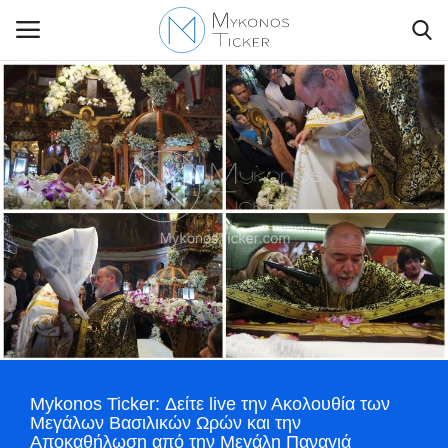
Contact Us
Politique
Business
Travel
World
Mykonos Ticker: Δείτε live την Ακολουθία των
Greece
Μεγάλων Βασιλικών Ωρών και την
Αποκαθήλωση από την Μεγάλη Παναγιά