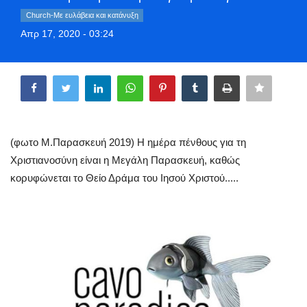
Style Adorés
Church-Με ευλάβεια και κατάνυξη
Απρ 17, 2020 - 03:24
Entertainment
Share
Arts & Culture
Mykonos
(φωτο Μ.Παρασκευή 2019) Η ημέρα πένθους για τη
Mykonos Ticker TV
Χριστιανοσύνη είναι η Μεγάλη Παρασκευή, καθώς
κορυφώνεται το Θείο Δράμα του Ιησού Χριστού.....
Sport
Sustainability
Health
In Pictures