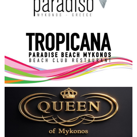
Science & Tech
Aegean Islands
Σεβασμιώτατος Δωρόθεος Β’
Cost Of Living Crisis
Opinion + Analysis
L’Art des Sens
Local Elections 2023
All News
About