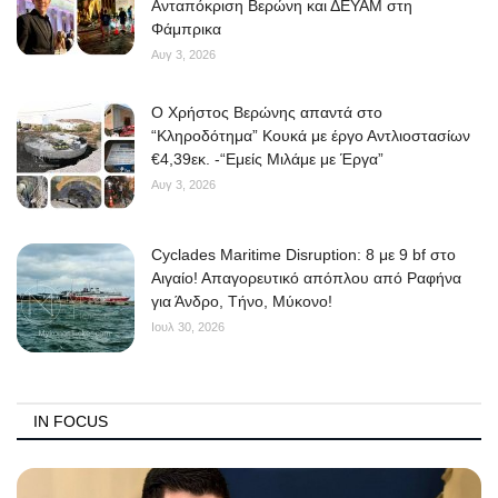
Ανταπόκριση Βερώνη και ΔΕΥΑΜ στη
Φάμπρικα
Αυγ 3, 2026
O Χρήστος Βερώνης απαντά στο
“Κληροδότημα” Κουκά με έργο Αντλιοστασίων
€4,39εκ. -“Εμείς Μιλάμε με Έργα”
Αυγ 3, 2026
Cyclades Maritime Disruption: 8 με 9 bf στο
Αιγαίο! Απαγορευτικό απόπλου από Ραφήνα
για Άνδρο, Τήνο, Μύκονο!
Ιουλ 30, 2026
IN FOCUS