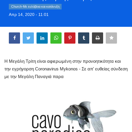
Style Adorés
Church-Με ευλάβεια και κατάνυξη
Απρ 14, 2020 - 11:01
Entertainment
Share
Arts & Culture
Mykonos
Η Μεγάλη Τρίτη είναι αφιερωμένη στην προνοητικότητα και
Mykonos Ticker TV
την εγρήγορση Coronavirus Mykonos - Σε απ' ευθείας σύνδεση
με την Μεγάλη Παναγιά παρα
Sport
Health
Sustainability
In Pictures