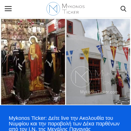
Contact Us
Politique
Business
Travel
World
Mykonos Ticker: Δείτε live την Ακολουθία του
Greece
Νυμφίου και την παραβολή των Δέκα παρθένων
από τον I.Ν. της Μεγάλης Παναγιάς