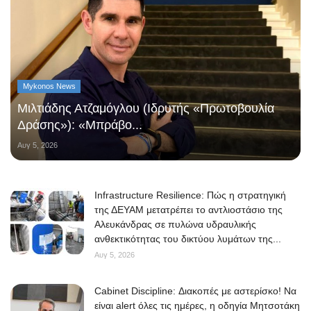
Mykonos News
Μιλτιάδης Ατζαμόγλου (Ιδρυτής «Πρωτοβουλία
Δράσης»): «Μπράβο...
Αυγ 5, 2026
Infrastructure Resilience: Πώς η στρατηγική
της ΔΕΥΑΜ μετατρέπει το αντλιοστάσιο της
Αλευκάνδρας σε πυλώνα υδραυλικής
ανθεκτικότητας του δικτύου λυμάτων της...
Αυγ 5, 2026
Cabinet Discipline: Διακοπές με αστερίσκο! Να
είναι alert όλες τις ημέρες, η οδηγία Μητσοτάκη