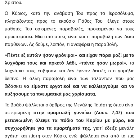
Χριστού.
Ο Κύριος, κατά την ανάβασή Του προς τα Ιεροσόλυμα,
πλησιάζοντας προς το εκούσιο Πάθος Του, έλεγε στους
μαθητές Του ορισμένες παραβολές, προκειμένου να τους
προετοιμάσει. Μία από αυτές είναι και η παραβολή των δέκα
παρθένων. Ας δούμε, λοιπόν, τι αναφέρει η παραβολή.
«Πέντε εξ αυτών ήσαν φρόνιμοι» και είχαν πάρει μαζί με τα
λυχνάρια τους και αρκετό λάδι, «πέντε ήσαν μωραί»,
τα
λυχνάρια τους έσβησαν και δεν έγιναν δεκτές στο γαμήλιο
δείπνο. Η άλλη παραβολή είναι των ταλάντων που μας
διδάσκει
να είμαστε εργατικοί και να καλλιεργούμε και να
αυξήσουμε τα πνευματικά μας χαρίσματα.
Το βράδυ ψάλλεται ο όρθρος της Μεγάλης Τετάρτης όπου είναι
αφιερωμένη
στην αμαρτωλή γυναίκα (Λουκ. 7,47) που
μετανιωμένη άλειψε τα πόδια του Κυρίου με μύρο, και
συγχωρήθηκε για τα αμαρτήματά της,
γιατί έδειξε μεγάλη
αγάπη και πίστη στον Κύριο, ενώ ψάλλεται ένα από τα πιο