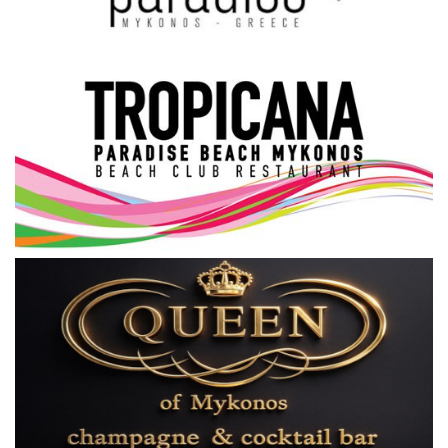
Science & Tech
Aegean Islands
Σεβασμιώτατος Δωρόθεος Β’
Cost Of Living Crisis
Opinion + Analysis
L’Art des Sens
All News
Local Elections 2023
About