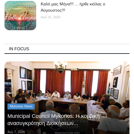
Kαλό μας Μήνα!!! ... ήρθε κιόλας ο
Αύγουστος!!!
Ιουλ 31, 2020
IN FOCUS
Mykonos News
Municipal Council Mykonos: Η κομβική
ανασυγκρότηση Διοικήσεων...
Αυγ 7, 2026