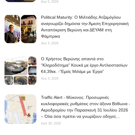
Αυγ 5, 2026
Political Maturity: Ο Μιλτιάδης Ατζαμόγλου
αναγνωρίζει δημόσια την Άμεση Επιχειρησιακή
Ανταπόκριση Βερώνη και ΔΕΥΑΜ στη
Φάμπρικα
Αυγ 3, 2026
O Χρήστος Βερώνης απαντά στο
“Κληροδότημα” Κουκά με έργο Αντλιοστασίων
€4,39εκ. -“Εμείς Μιλάμε με Έργα”
Αυγ 3, 2026
Traffic Alert - Μύκονος: Προσωρινές
κυκλοφοριακές ρυθμίσεις στον άξονα Βόθωνα -
Αεροδρομίου την Παρασκευή 31 Ιουλίου 2026
– Όλα όσα πρέπει να γνωρίζουν οδηγοί,...
Ιουλ 30, 2026