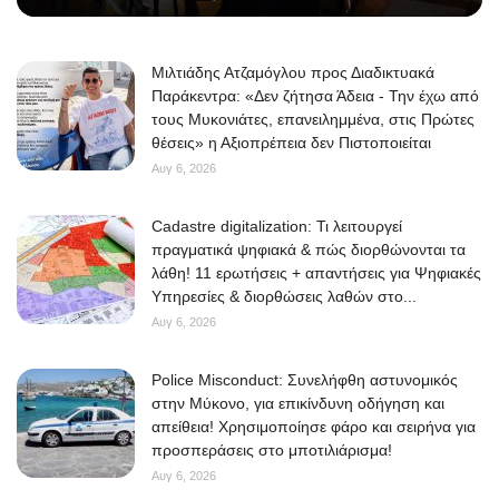
Μιλτιάδης Ατζαμόγλου προς Διαδικτυακά
Παράκεντρα: «Δεν ζήτησα Άδεια - Την έχω από
τους Μυκονιάτες, επανειλημμένα, στις Πρώτες
θέσεις» η Αξιοπρέπεια δεν Πιστοποιείται
Αυγ 6, 2026
Cadastre digitalization: Τι λειτουργεί
πραγματικά ψηφιακά & πώς διορθώνονται τα
λάθη! 11 ερωτήσεις + απαντήσεις για Ψηφιακές
Υπηρεσίες & διορθώσεις λαθών στο...
Αυγ 6, 2026
Police Misconduct: Συνελήφθη αστυνομικός
στην Μύκονο, για επικίνδυνη οδήγηση και
απείθεια! Χρησιμοποίησε φάρο και σειρήνα για
προσπεράσεις στο μποτιλιάρισμα!
Αυγ 6, 2026