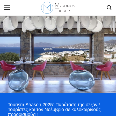
Contact Us
Politique
Business
Travel
World
Tourism Season 2025: Παράταση της σεζόν!!
Greece
Τουρίστες και τον Νοέμβριο σε καλοκαιρινούς
προορισμούς!!